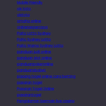
Mobile Friendly
olx toto
olxtoto
omaha online
onlineterpercaya
Paito Lotto Sydney
Paito Sydney Lotto
Paito Warna Sydney Lotto
panduan judi online
panduan slot online
panduanpokeronline
panduansbobet
pasang togel online cara betting
pasaran togel
Pasaran Togel Online
pasarantogel
Pengalaman bermain live casino