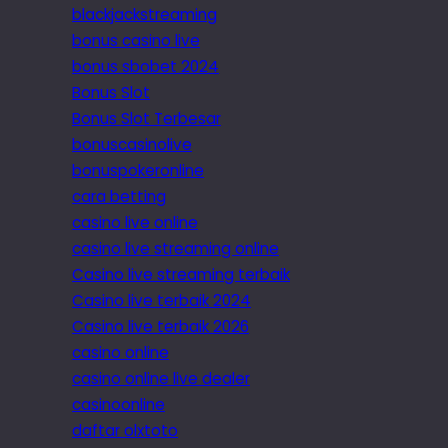
blackjackstreaming
bonus casino live
bonus sbobet 2024
Bonus Slot
Bonus Slot Terbesar
bonuscasinolive
bonuspokeronline
cara betting
casino live online
casino live streaming online
Casino live streaming terbaik
Casino live terbaik 2024
Casino live terbaik 2026
casino online
casino online live dealer
casinoonline
daftar olxtoto