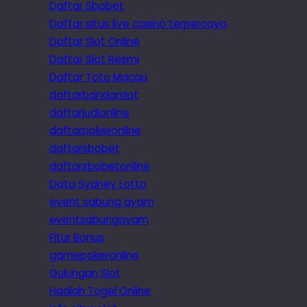
Daftar Sbobet
Daftar situs live casino terpercaya
Daftar Slot Online
Daftar Slot Resmi
Daftar Toto Macau
daftarbandarslot
daftarjudionline
daftarpokeronline
daftarsbobet
daftarsbobetonline
Data Sydney Lotto
event sabung ayam
eventsabungayam
Fitur Bonus
gamepokeronline
Gulungan Slot
Hadiah Togel Online