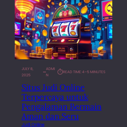
JULY 8,
ADMI
⏱︎
READ TIME:
4–5 MINUTES
2025
N
Situs Judi Online
Terpercaya untuk
Pengalaman Bermain
Aman dan Seru
Judi Online