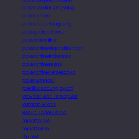
poker dealer langsung
poker online
pokerdealerlangsung
pokerjackpotbesar
pokerliveonline
pokeronlinedepositrendah
pokeronlineindonesia
pokeronlineresmi
pokeronlineterpercaya
pokeruangasli
prediksi sabung ayam
Provider Slot Terpopuler
Putaran Gratis
Result Togel Online
roulette live
roulettelive
rtp slot