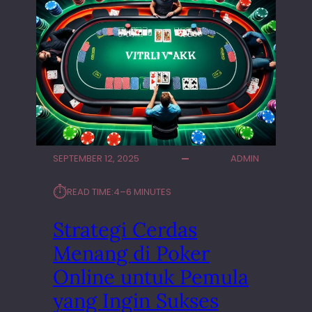
SEPTEMBER 12, 2025
ADMIN
⏱︎
READ TIME:
4–6 MINUTES
Strategi Cerdas
Menang di Poker
Online untuk Pemula
yang Ingin Sukses