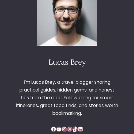
C
E
R
D
A
S
M
E
N
Lucas Brey
A
N
G
I’m Lucas Brey, a travel blogger sharing
D
practical guides, hidden gems, and honest
I
tips from the road. Follow along for smart
P
O
itineraries, great food finds, and stories worth
K
bookmarking.
E
R
Facebook
YouTube
Instagram
X
TikTok
LinkedIn
O