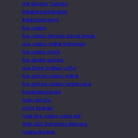
Link Sbobet Terbaru
linkalternatifsbobet
linksbobetresmi
live casino
live casino dengan bonus besar
Live casino online Indonesia
live casino resmi
live dealer games
Live Draw Sydney Lotto
live games casino online
live games casino terpercaya
livedealergames
login olxtoto
Lotto Sydney
main live casino uang asli
Main Slot Gampang Menang
mainjudionline