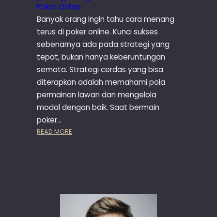
Poker Online
Banyak orang ingin tahu cara menang
terus di poker online. Kunci sukses
sebenarnya ada pada strategi yang
tepat, bukan hanya keberuntungan
semata. Strategi cerdas yang bisa
diterapkan adalah memahami pola
permainan lawan dan mengelola
modal dengan baik. Saat bermain
poker…
:
READ MORE
S
T
R
A
T
E
G
I