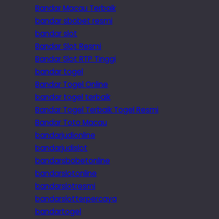
Bandar Macau Terbaik
bandar sbobet resmi
bandar slot
Bandar Slot Resmi
Bandar Slot RTP Tinggi
bandar togel
Bandar Togel Online
bandar togel terbaik
Bandar Togel Terbaik Togel Resmi
Bandar Toto Macau
bandarjudionline
bandarjudislot
bandarsbobetonline
bandarslotonline
bandarslotresmi
bandarslotterpercaya
bandartogel