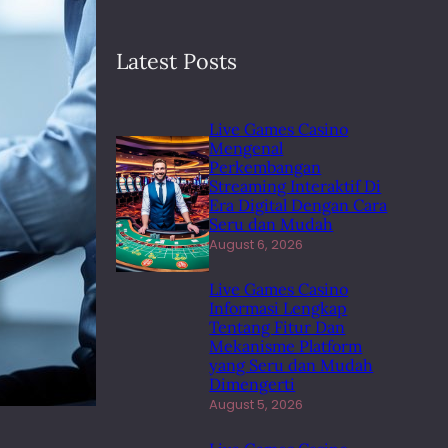
Latest Posts
Live Games Casino
Mengenal
Perkembangan
Streaming Interaktif Di
Era Digital Dengan Cara
Seru dan Mudah
August 6, 2026
Live Games Casino
Informasi Lengkap
Tentang Fitur Dan
Mekanisme Platform
yang Seru dan Mudah
Dimengerti
August 5, 2026