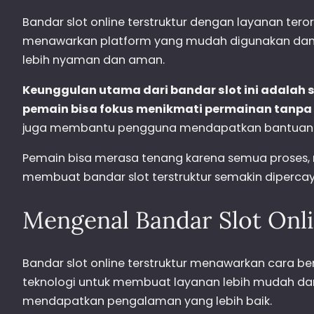
Bandar slot online terstruktur dengan layanan tero
menawarkan platform yang mudah digunakan dan t
lebih nyaman dan aman.
Keunggulan utama dari bandar slot ini adalah 
pemain bisa fokus menikmati permainan tanpa 
juga membantu pengguna mendapatkan bantuan s
Pemain bisa merasa tenang karena semua proses, mu
membuat bandar slot terstruktur semakin dipercay
Mengenal Bandar Slot Onli
Bandar slot online terstruktur menawarkan cara b
teknologi untuk membuat layanan lebih mudah da
mendapatkan pengalaman yang lebih baik.