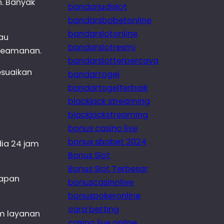
. Banyak
bandarjudislot
bandarsbobetonline
bandarslotonline
tau
bandarslotresmi
keamanan.
bandarslotterpercaya
esuaikan
bandartogel
bandartogelterbaik
blackjack streaming
blackjackstreaming
bonus casino live
bonus sbobet 2024
ia 24 jam
Bonus Slot
Bonus Slot Terbesar
gapan
bonuscasinolive
bonuspokeronline
cara betting
am layanan
casino live online