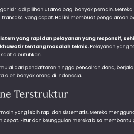
rganisir jadi pilihan utama bagi banyak pemain. Mereka
ransaksi yang cepat. Hal ini membuat pengalaman be
sistem yang rapi dan pelayanan yang responsif, se
khawatir tentang masalah teknis.
Pelayanan yang te
aat dibutuhkan.
lai dari pendaftaran hingga pencairan dana, berjalan 
a oleh banyak orang di Indonesia.
ne Terstruktur
ermain yang lebih rapi dan sistematis. Mereka menggun
n cepat. Fitur dan keunggulan mereka bisa membantu