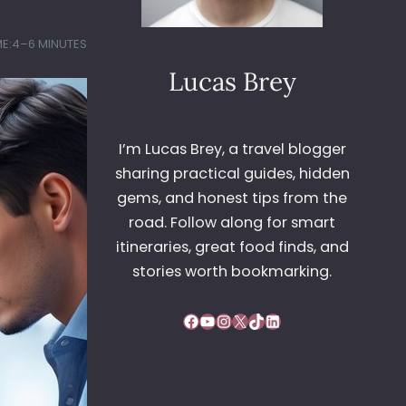
E:
4–6 MINUTES
Lucas Brey
I’m Lucas Brey, a travel blogger
sharing practical guides, hidden
gems, and honest tips from the
road. Follow along for smart
itineraries, great food finds, and
stories worth bookmarking.
Facebook
YouTube
Instagram
X
TikTok
LinkedIn