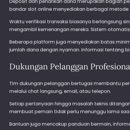
Deposit dan penarikan dana merupakan bagian p
bandar slot online menyediakan berbagai metode pe
Waktu verifikasi transaksi biasanya berlangsung s
mengambil kemenangan mereka. Sistem otomati
Beberapa platform juga menyediakan batas mini
jumlah dana dengan nyaman. Informasi tentang bia
Dukungan Pelanggan Profesiona
Tim dukungan pelanggan bertugas membantu pema
melalui chat langsung, email, atau telepon.
Setiap pertanyaan hingga masalah teknis ditangan
membuat pemain tidak perlu menunggu lama saa
Bantuan juga mencakup panduan bermain, informasi