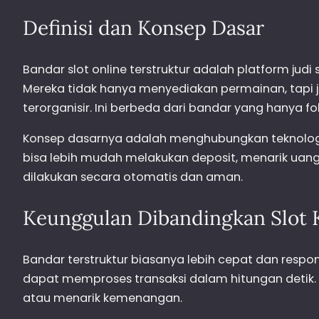
Definisi dan Konsep Dasar
Bandar slot online terstruktur adalah platform ju
Mereka tidak hanya menyediakan permainan, tapi 
terorganisir. Ini berbeda dari bandar yang hanya f
Konsep dasarnya adalah menghubungkan teknologi
bisa lebih mudah melakukan deposit, menarik uang
dilakukan secara otomatis dan aman.
Keunggulan Dibandingkan Slot 
Bandar terstruktur biasanya lebih cepat dan respo
dapat memproses transaksi dalam hitungan detik.
atau menarik kemenangan.