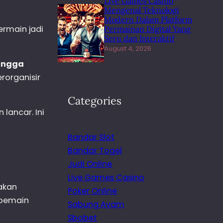
Live Games Casino
Mengenal Teknologi
Modern Dalam Platform
rmain jadi
Permainan Digital Yang
Seru dan Interaktif
August 4, 2026
hingga
rorganisir
Categories
lancar. Ini
Bandar Slot
Bandar Togel
Judi Online
Live Games Casino
akan
Poker Online
 pemain
Sabung Ayam
Sbobet