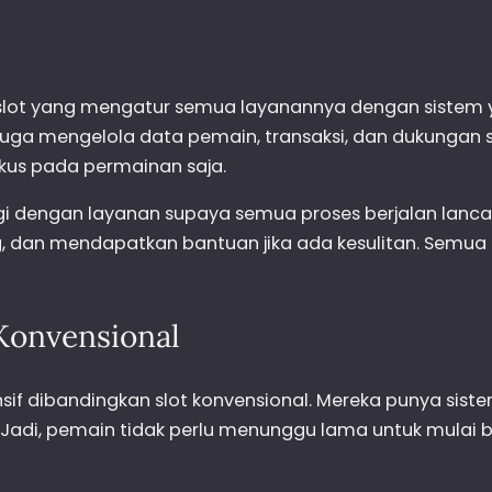
di slot yang mengatur semua layanannya dengan sistem y
juga mengelola data pemain, transaksi, dan dukungan 
okus pada permainan saja.
 dengan layanan supaya semua proses berjalan lanca
, dan mendapatkan bantuan jika ada kesulitan. Semua i
Konvensional
nsif dibandingkan slot konvensional. Mereka punya sist
 Jadi, pemain tidak perlu menunggu lama untuk mulai 