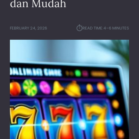
dan Mudah
⏱︎
FEBRUARY 24, 2026
READ TIME:
4–6 MINUTES