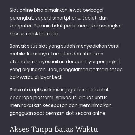
Slot online bisa dimainkan lewat berbagai
perangkat, seperti smartphone, tablet, dan
komputer. Pemain tidak perlu memakai perangkat
khusus untuk bermain.
Banyak situs slot yang sudah menyediakan versi
mobile. Ini artinya, tampilan dan fitur akan
otomatis menyesuaikan dengan layar perangkat
yang digunakan. Jadi, pengalaman bermain tetap
baik walau di layar kecil.
Selain itu, aplikasi khusus juga tersedia untuk
beberapa platform. Aplikasi ini dibuat untuk
meningkatkan kecepatan dan meminimalkan
gangguan saat bermain slot secara online.
Akses Tanpa Batas Waktu