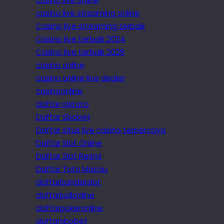
casino live online
casino live streaming online
Casino live streaming terbaik
Casino live terbaik 2024
Casino live terbaik 2026
casino online
casino online live dealer
casinoonline
daftar olxtoto
Daftar Sbobet
Daftar situs live casino terpercaya
Daftar Slot Online
Daftar Slot Resmi
Daftar Toto Macau
daftarbandarslot
daftarjudionline
daftarpokeronline
daftarsbobet