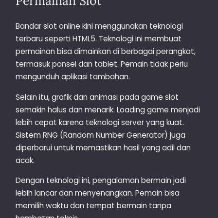
Permainan Slot
Bandar slot online kini menggunakan teknologi
terbaru seperti HTML5. Teknologi ini membuat
permainan bisa dimainkan di berbagai perangkat,
termasuk ponsel dan tablet. Pemain tidak perlu
mengunduh aplikasi tambahan.
Selain itu, grafik dan animasi pada game slot
semakin halus dan menarik. Loading game menjadi
lebih cepat karena teknologi server yang kuat.
Sistem RNG (Random Number Generator) juga
diperbarui untuk memastikan hasil yang adil dan
acak.
Dengan teknologi ini, pengalaman bermain jadi
lebih lancar dan menyenangkan. Pemain bisa
memilih waktu dan tempat bermain tanpa