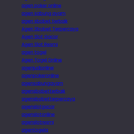
agen poker online
agen sabung ayam
agen sbobet terbaik
Agen Sbobet Terpercaya
Agen Slot Gacor
Agen Slot Resmi
agen togel
Agen Togel Online
agenjudionline
agenpokeronline
agensabungayam
agensbobetterbaik
agensbobetterpercaya
agenslotgacor
agenslotonline
agenslotresmi
agentogela