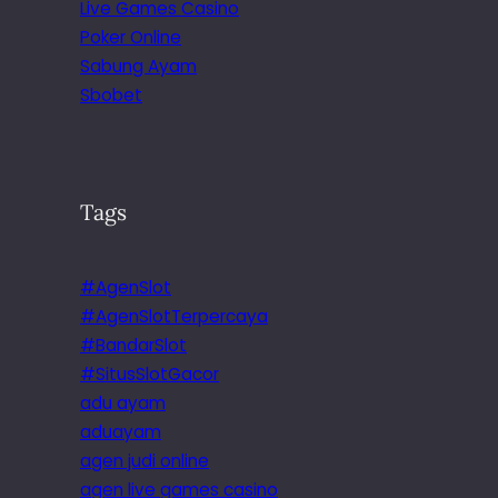
Live Games Casino
Poker Online
Sabung Ayam
Sbobet
Tags
#AgenSlot
#AgenSlotTerpercaya
#BandarSlot
#SitusSlotGacor
adu ayam
aduayam
agen judi online
agen live games casino