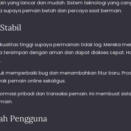
in yang lancar dan mudah. Sistem teknologi yang can
ma supaya pemain betah dan percaya saat bermain.
Stabil
kualitas tinggi supaya permainan tidak lag. Mereka m
tersimpan dengan aman dan dapat diakses cepat. Hal
.
 untuk memperbaiki bug dan menambahkan fitur baru. Prose
ak pemain online sekaligus.
ormasi pribadi dan transaksi pemain. Ini membuat siste
main.
mah Pengguna