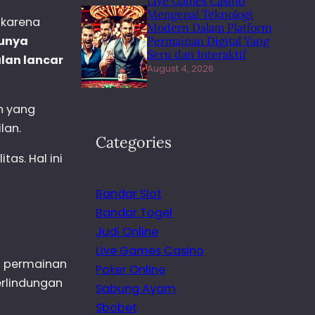
Live Games Casino
Mengenal Teknologi
 karena
Modern Dalam Platform
punya
Permainan Digital Yang
Seru dan Interaktif
lan lancar
August 4, 2026
n yang
lan.
Categories
as. Hal ini
Bandar Slot
Bandar Togel
Judi Online
Live Games Casino
il permainan
Poker Online
erlindungan
Sabung Ayam
Sbobet