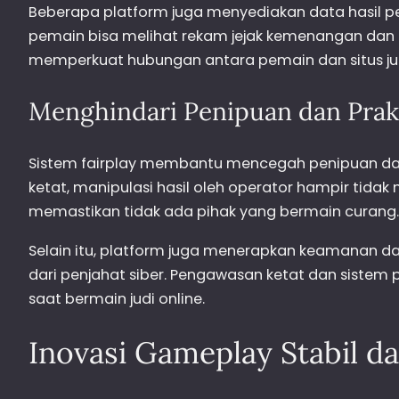
Beberapa platform juga menyediakan data hasil pe
pemain bisa melihat rekam jejak kemenangan dan 
memperkuat hubungan antara pemain dan situs jud
Menghindari Penipuan dan Prak
Sistem fairplay membantu mencegah penipuan dan
ketat, manipulasi hasil oleh operator hampir tidak 
memastikan tidak ada pihak yang bermain curang.
Selain itu, platform juga menerapkan keamanan dat
dari penjahat siber. Pengawasan ketat dan sis
saat bermain judi online.
Inovasi Gameplay Stabil 