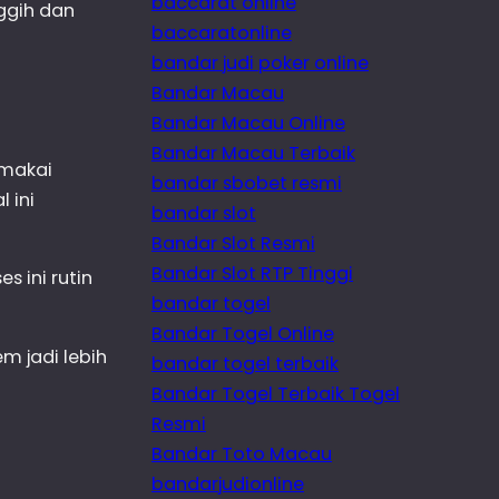
baccarat online
ggih dan
baccaratonline
bandar judi poker online
Bandar Macau
Bandar Macau Online
Bandar Macau Terbaik
emakai
bandar sbobet resmi
 ini
bandar slot
Bandar Slot Resmi
Bandar Slot RTP Tinggi
s ini rutin
bandar togel
Bandar Togel Online
m jadi lebih
bandar togel terbaik
Bandar Togel Terbaik Togel
Resmi
Bandar Toto Macau
bandarjudionline