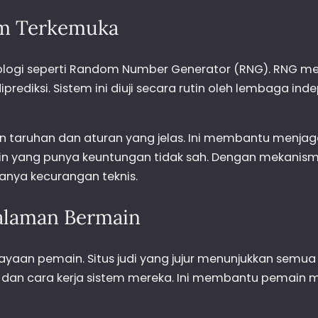
orm Terkemuka
knologi seperti Random Number Generator (RNG). RNG m
prediksi. Sistem ini diuji secara rutin oleh lembaga in
n taruhan dan aturan yang jelas. Ini membantu menja
 yang punya keuntungan tidak sah. Dengan mekanisme
nya kecurangan teknis.
alaman Bermain
yaan pemain. Situs judi yang jujur menunjukkan semua
 dan cara kerja sistem mereka. Ini membantu pemai