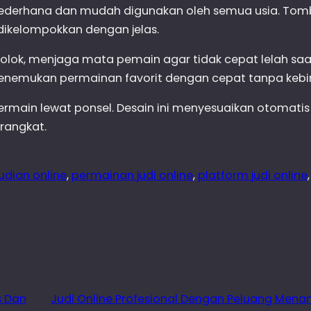
uat sederhana dan mudah digunakan oleh semua usia. To
dikelompokkan dengan jelas.
ncolok, menjaga mata pemain agar tidak cepat lelah sa
nemukan permainan favorit dengan cepat tanpa kebi
ermain lewat ponsel. Desain ini menyesuaikan otomati
rangkat.
udian online
, 
permainan judi online
, 
platform judi online
,
s Dan
Judi Online Profesional Dengan Peluang Mena