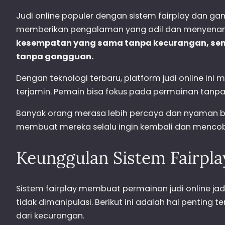
Judi online populer dengan sistem fairplay dan g
memberikan pengalaman yang adil dan menyena
kesempatan yang sama tanpa kecurangan, sem
tanpa gangguan.
Dengan teknologi terbaru, platform judi online i
terjamin. Pemain bisa fokus pada permainan tanpa
Banyak orang merasa lebih percaya dan nyaman ber
membuat mereka selalu ingin kembali dan mencob
Keunggulan Sistem Fairpla
Sistem fairplay membuat permainan judi online jad
tidak dimanipulasi. Berikut ini adalah hal penting 
dari kecurangan.