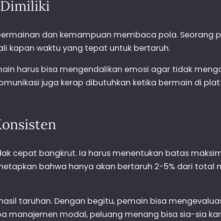
Dimiliki
 permainan dan kemampuan membaca pola. Seorang 
i kapan waktu yang tepat untuk bertaruh.
Pemain harus bisa mengendalikan emosi agar tidak meng
omunikasi juga kerap dibutuhkan ketika bermain di pla
onsisten
ak cepat bangkrut. Ia harus menentukan batas maksim
netapkan bahwa hanya akan bertaruh 2-5% dari total
hasil taruhan. Dengan begitu, pemain bisa mengevalua
npa manajemen modal, peluang menang bisa sia-sia k