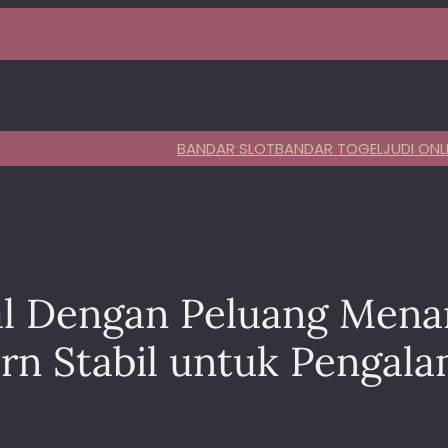
BANDAR SLOT
BANDAR TOGEL
JUDI ONL
nal Dengan Peluang Men
n Stabil untuk Pengal