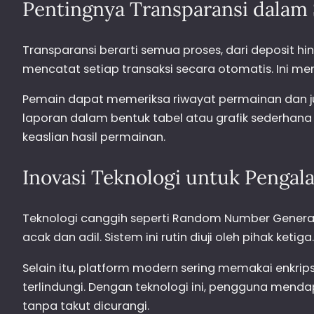
Pentingnya Transparansi dalam 
Transparansi berarti semua proses, dari deposit hin
mencatat setiap transaksi secara otomatis. Ini 
Pemain dapat memeriksa riwayat permainan dan j
laporan dalam bentuk tabel atau grafik sederhana
keaslian hasil permainan.
Inovasi Teknologi untuk Pengala
Teknologi canggih seperti Random Number Genera
acak dan adil. Sistem ini rutin diuji oleh pihak ket
Selain itu, platform modern sering memakai enkri
terlindungi. Dengan teknologi ini, pengguna m
tanpa takut dicurangi.