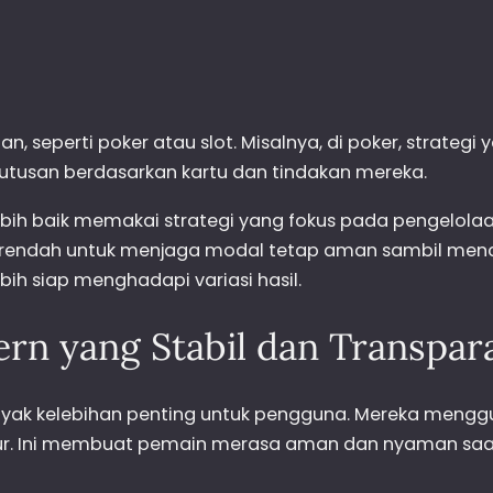
, seperti poker atau slot. Misalnya, di poker, strategi 
san berdasarkan kartu dan tindakan mereka.
ebih baik memakai strategi yang fokus pada pengelolaa
h rendah untuk menjaga modal tetap aman sambil menc
ih siap menghadapi variasi hasil.
rn yang Stabil dan Transpar
nyak kelebihan penting untuk pengguna. Mereka meng
ujur. Ini membuat pemain merasa aman dan nyaman saa