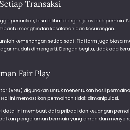
Setiap Transaksi
gga penarikan, bisa dilihat dengan jelas oleh pemain. 
membantu menghindari kesalahan dan kecurangan.
umlah kemenangan setiap saat. Platform juga biasa 
 agar mudah dimengerti. Dengan begitu, tidak ada ker
man Fair Play
tor (RNG) digunakan untuk menentukan hasil permaina
iga. Hal ini memastikan permainan tidak dimanipulasi.
psi data. Ini membuat data pribadi dan keuangan pemai
endapatkan pengalaman bermain yang aman dan menye