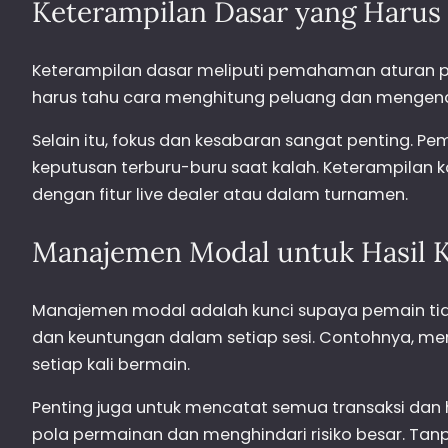
Keterampilan Dasar yang Harus 
Keterampilan dasar meliputi pemahaman aturan
harus tahu cara menghitung peluang dan mengenal
Selain itu, fokus dan kesabaran sangat penting. 
keputusan terburu-buru saat kalah. Keterampilan k
dengan fitur live dealer atau dalam turnamen.
Manajemen Modal untuk Hasil K
Manajemen modal adalah kunci supaya pemain tid
dan keuntungan dalam setiap sesi. Contohnya, me
setiap kali bermain.
Penting juga untuk mencatat semua transaksi dan 
pola permainan dan menghindari risiko besar. Ta