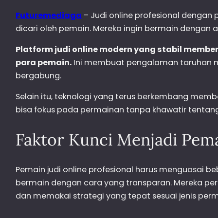
Futuremediaga
– Judi online profesional denga
dicari oleh pemain. Mereka ingin bermain denga
Platform judi online modern yang stabil membe
para pemain.
Ini membuat pengalaman taruhan me
bergabung.
Selain itu, teknologi yang terus berkembang memb
bisa fokus pada permainan tanpa khawatir tentang
Faktor Kunci Menjadi Pema
Pemain judi online profesional harus menguasai b
bermain dengan cara yang transparan. Mereka pe
dan memakai strategi yang tepat sesuai jenis per