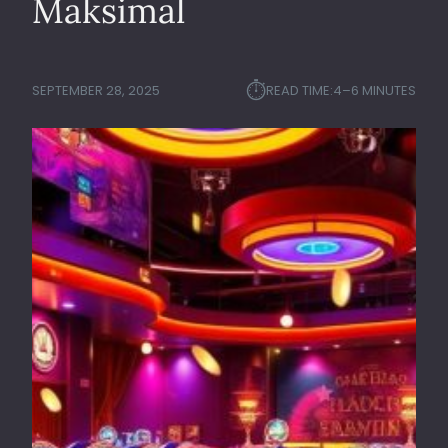
Maksimal
⏱︎
SEPTEMBER 28, 2025
READ TIME:
4–6 MINUTES