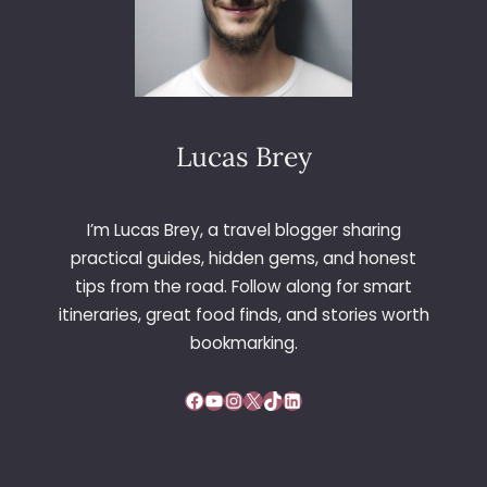
Lucas Brey
I’m Lucas Brey, a travel blogger sharing
practical guides, hidden gems, and honest
tips from the road. Follow along for smart
itineraries, great food finds, and stories worth
bookmarking.
Facebook
YouTube
Instagram
X
TikTok
LinkedIn