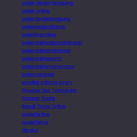
poker dealer langsung
poker online
pokerdealerlangsung
pokerjackpotbesar
pokerliveonline
pokeronlinedepositrendah
pokeronlineindonesia
pokeronlineresmi
pokeronlineterpercaya
pokeruangasli
prediksi sabung ayam
Provider Slot Terpopuler
Putaran Gratis
Result Togel Online
roulette live
roulettelive
rtp slot