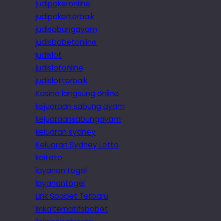
judipokeronline
judipokerterbaik
judisabungayam
judisbobetonline
judislot
judislotonline
judislotterbaik
Kasino langsung online
kejuaraan sabung ayam
kejuaraansabungayam
keluaran sydney
Keluaran Sydney Lotto
koitoto
layanan togel
layanantogel
Link Sbobet Terbaru
linkalternatifsbobet