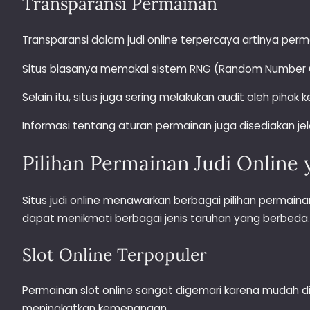
Transparansi Permainan
Transparansi dalam judi online terpercaya artinya perma
Situs biasanya memakai sistem RNG (Random Number Gene
Selain itu, situs juga sering melakukan audit oleh piha
Informasi tentang aturan permainan juga disediakan 
Pilihan Permainan Judi Online
Situs judi online menawarkan berbagai pilihan permai
dapat menikmati berbagai jenis taruhan yang berbeda.
Slot Online Terpopuler
Permainan slot online sangat digemari karena mudah d
meningkatkan kemenangan.