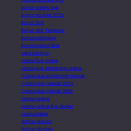
bonus casino live
bonus sbobet 2024
Bonus Slot
Bonus Slot Terbesar
bonuscasinolive
bonuspokeronline
cara betting
casino live online
casino live streaming online
Casino live streaming terbaik
Casino live terbaik 2024
Casino live terbaik 2026
casino online
casino online live dealer
casinoonline
daftar olxtoto
Daftar Sbobet