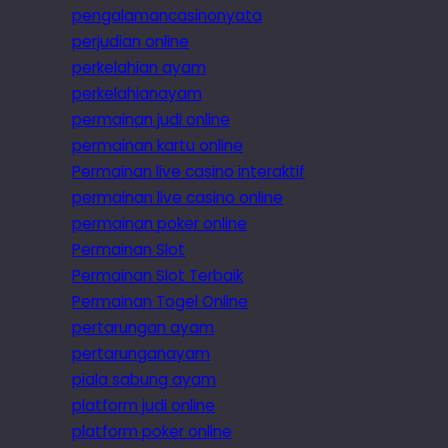
pengalamancasinonyata
perjudian online
perkelahian ayam
perkelahianayam
permainan judi online
permainan kartu online
Permainan live casino interaktif
permainan live casino online
permainan poker online
Permainan Slot
Permainan Slot Terbaik
Permainan Togel Online
pertarungan ayam
pertarunganayam
piala sabung ayam
platform judi online
platform poker online