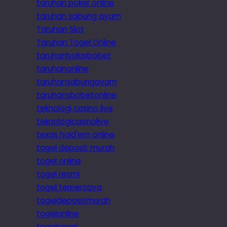
taruhan poker online
taruhan sabung ayam
Taruhan Slot
Taruhan Togel Online
taruhanbolasbobet
taruhanonline
taruhansabungayam
taruhansbobetonline
teknologi casino live
teknologicasinolive
texas hold'em online
togel deposit murah
togel online
togel resmi
togel terpercaya
togeldepositmurah
togelonline
togelresmi