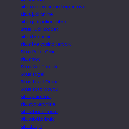
situs casino online terpercaya
situs judi online
situs judi poker online
Situs Judi Sbobet
situs live casino
situs live casino terbaik
Situs Poker Online
situs slot
Situs Slot Terbaik
Situs Togel
Situs Togel Online
Situs Toto Macau
situsjudionline
situspokeronline
situssbobetresmi
situsslotterbaik
situstogel