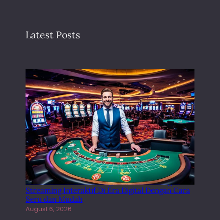
Latest Posts
Live Games Casino Mengenal Perkembangan
Streaming Interaktif Di Era Digital Dengan Cara
Seru dan Mudah
August 6, 2026