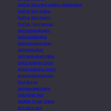
Daftar situs live casino terpercaya
Daftar Slot Online
Daftar Slot Resmi
Daftar Toto Macau
daftarbandarslot
daftarjudionline
daftarpokeronline
daftarsbobet
daftarsbobetonline
Data Sydney Lotto
event sabung ayam
eventsabungayam
Fitur Bonus
gamepokeronline
Gulungan Slot
Hadiah Togel Online
info situs slot