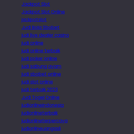
Jackpot Slot
Jackpot Slot Online
jackpotslot
Judi Bola Sbobet
judi live dealer casino
judi online
judi online terbaik
judi poker online
judi sabung ayam
judi sbobet online
judi slot online
judi terbaik 2023
Judi Togel Online
judionlineindonesia
judionlineterbaik
judionlineterpercaya
judionlineuangasli