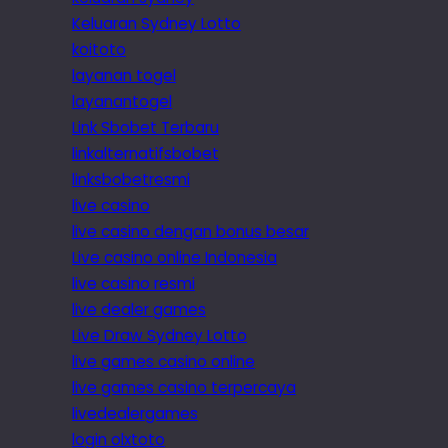
Keluaran Sydney Lotto
koitoto
layanan togel
layanantogel
Link Sbobet Terbaru
linkalternatifsbobet
linksbobetresmi
live casino
live casino dengan bonus besar
Live casino online Indonesia
live casino resmi
live dealer games
Live Draw Sydney Lotto
live games casino online
live games casino terpercaya
livedealergames
login olxtoto