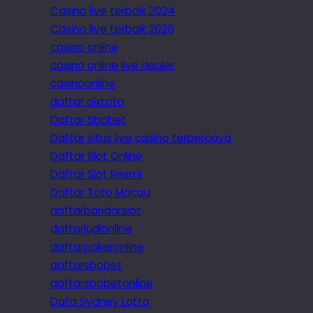
Casino live terbaik 2024
Casino live terbaik 2026
casino online
casino online live dealer
casinoonline
daftar olxtoto
Daftar Sbobet
Daftar situs live casino terpercaya
Daftar Slot Online
Daftar Slot Resmi
Daftar Toto Macau
daftarbandarslot
daftarjudionline
daftarpokeronline
daftarsbobet
daftarsbobetonline
Data Sydney Lotto