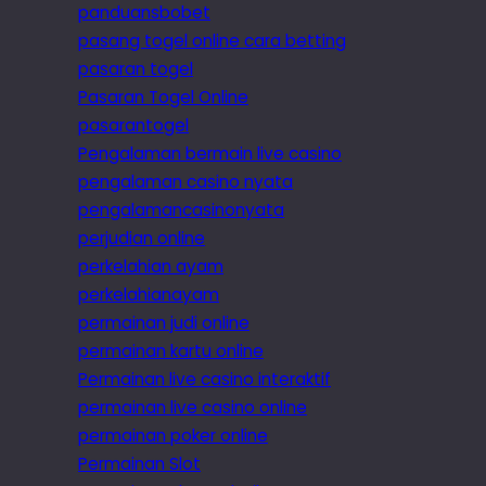
panduansbobet
pasang togel online cara betting
pasaran togel
Pasaran Togel Online
pasarantogel
Pengalaman bermain live casino
pengalaman casino nyata
pengalamancasinonyata
perjudian online
perkelahian ayam
perkelahianayam
permainan judi online
permainan kartu online
Permainan live casino interaktif
permainan live casino online
permainan poker online
Permainan Slot