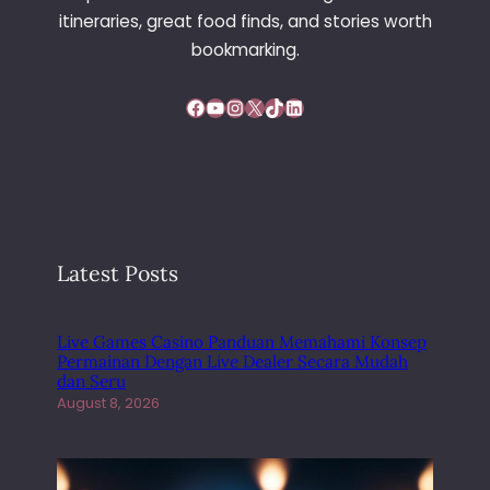
itineraries, great food finds, and stories worth
bookmarking.
Facebook
YouTube
Instagram
X
TikTok
LinkedIn
Latest Posts
Live Games Casino Panduan Memahami Konsep
Permainan Dengan Live Dealer Secara Mudah
dan Seru
August 8, 2026