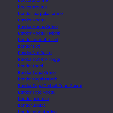
baccarat online
baccaratonline
bandar judi poker online
Bandar Macau
Bandar Macau Online
Bandar Macau Terbaik
bandar sbobet resmi
bandar slot
Bandar Slot Resmi
Bandar Slot RTP Tinggi
bandar togel
Bandar Togel Online
bandar togel terbaik
Bandar Togel Terbaik Togel Resmi
Bandar Toto Macau
bandarjudionline
bandarjudislot
bandarsbobetonline