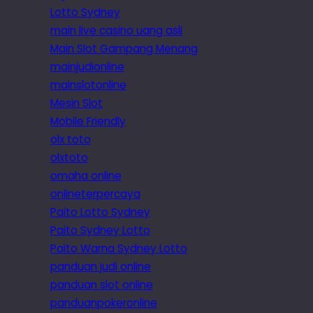
Lotto Sydney
main live casino uang asli
Main Slot Gampang Menang
mainjudionline
mainslotonline
Mesin Slot
Mobile Friendly
olx toto
olxtoto
omaha online
onlineterpercaya
Paito Lotto Sydney
Paito Sydney Lotto
Paito Warna Sydney Lotto
panduan judi online
panduan slot online
panduanpokeronline