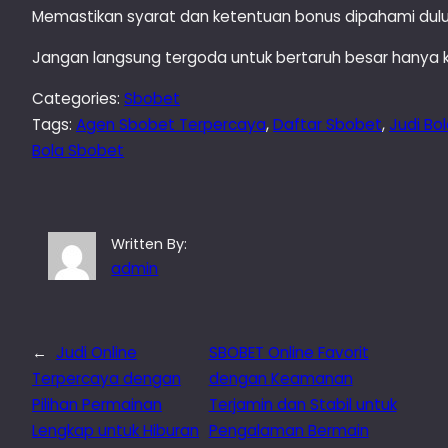
Memastikan syarat dan ketentuan bonus dipahami dulu 
Jangan langsung tergoda untuk bertaruh besar hanya k
Categories:
Sbobet
Tags:
Agen Sbobet Terpercaya
, 
Daftar Sbobet
, 
Judi Bo
Bola Sbobet
Written By:
admin
←
Judi Online
SBOBET Online Favorit
Terpercaya dengan
dengan Keamanan
Pilihan Permainan
Terjamin dan Stabil untuk
Lengkap untuk Hiburan
Pengalaman Bermain