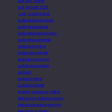
judi slot online
judi terbaik 2023
Judi Togel Online
judionlineindonesia
judionlineterbaik
judionlineterpercaya
judionlineuangasli
judipokeronline
judipokerterbaik
judisabungayam
judisbobetonline
judislot
judislotonline
judislotterbaik
Kasino langsung online
kejuaraan sabung ayam
kejuaraansabungayam
keluaran sydney