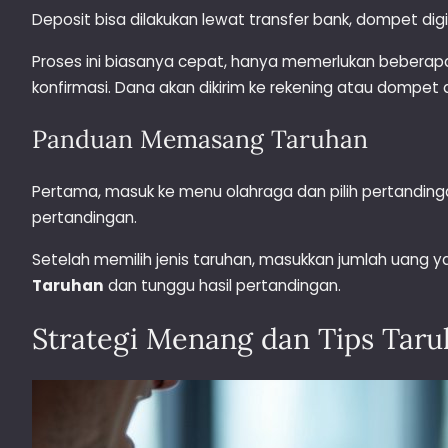
Deposit bisa dilakukan lewat transfer bank, dompet dig
Proses ini biasanya cepat, hanya memerlukan beberapa
konfirmasi. Dana akan dikirim ke rekening atau dompet d
Panduan Memasang Taruhan
Pertama, masuk ke menu olahraga dan pilih pertandingan 
pertandingan.
Setelah memilih jenis taruhan, masukkan jumlah uang y
Taruhan
dan tunggu hasil pertandingan.
Strategi Menang dan Tips Taru