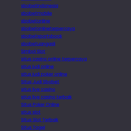
sbobetindonesia
sbobetmobile
sbobetonline
sbobetonlineterpercaya
sbobetsportsbook
sbobetuangasli
Simbol Slot
situs casino online terpercaya
situs judi online
situs judi poker online
Situs Judi Sbobet
situs live casino
situs live casino terbaik
Situs Poker Online
situs slot
Situs Slot Terbaik
Situs Togel