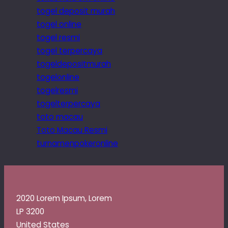
togel deposit murah
togel online
togel resmi
togel terpercaya
togeldepositmurah
togelonline
togelresmi
togelterpercaya
toto macau
Toto Macau Resmi
turnamenpokeronline
2020 Lorem Ipsum, Lorem
LP 3200
United States