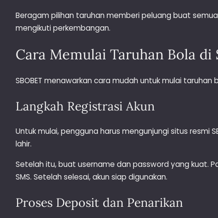
Beragam pilihan taruhan memberi peluang buat semua 
mengikuti perkembangan.
Cara Memulai Taruhan Bola di
SBOBET menawarkan cara mudah untuk mulai taruhan b
Langkah Registrasi Akun
Untuk mulai, pengguna harus mengunjungi situs resmi S
lahir.
Setelah itu, buat username dan password yang kuat. Pas
SMS. Setelah selesai, akun siap digunakan.
Proses Deposit dan Penarikan