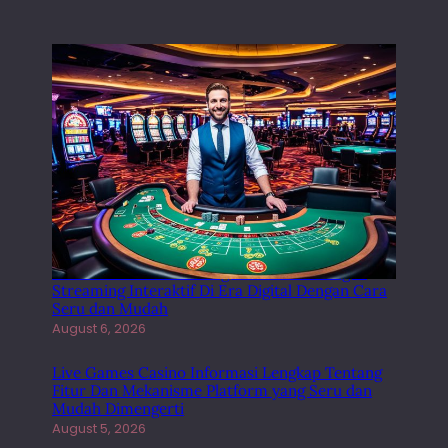
Live Games Casino Mengenal Perkembangan
Streaming Interaktif Di Era Digital Dengan Cara
Seru dan Mudah
August 6, 2026
Live Games Casino Informasi Lengkap Tentang
Fitur Dan Mekanisme Platform yang Seru dan
Mudah Dimengerti
August 5, 2026