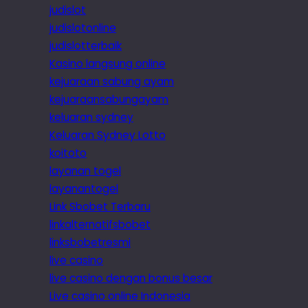
judislot
judislotonline
judislotterbaik
Kasino langsung online
kejuaraan sabung ayam
kejuaraansabungayam
keluaran sydney
Keluaran Sydney Lotto
koitoto
layanan togel
layanantogel
Link Sbobet Terbaru
linkalternatifsbobet
linksbobetresmi
live casino
live casino dengan bonus besar
Live casino online Indonesia