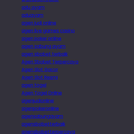
adu ayam
aduayam
agen judi online
agen live games casino
agen poker online
agen sabung ayam
agen sbobet terbaik
Agen Sbobet Terpercaya
Agen Slot Gacor
Agen Slot Resmi
agen togel
Agen Togel Online
agenjudionline
agenpokeronline
agensabungayam
agensbobetterbaik
agensbobetterpercaya