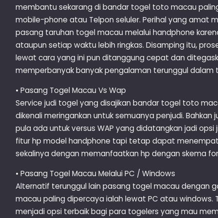
membantu sekarang di bandar togel toto macau paling
mobile-phone atau Telpon seluler. Perihal yang amat
pasang taruhan togel macau melalui handphone karen
ataupun setiap waktu lebih ringkas. Disamping itu, p
lewat cara yang ini pun ditanggung cepat dan ditegas
memperbanyak banyak pengalaman terunggul dalam ta
• Pasang Togel Macau Vs Wap
Service judi togel yang disajikan bandar togel toto ma
dikenali meringankan untuk semuanya penjudi. Bahkan 
pula ada untuk versus WAP yang didatangkan jadi opsi j
fitur hp model handphone tapi tetap dapat menempat
sekalinya dengan memanfaatkan hp dengan skema form
• Pasang Togel Macau Melalui PC / Windows
Alternatif terunggul lain pasang togel macau dengan 
macau paling dipercaya ialah lewat PC atau windows. Te
menjadi opsi terbaik bagi para togelers yang mau me