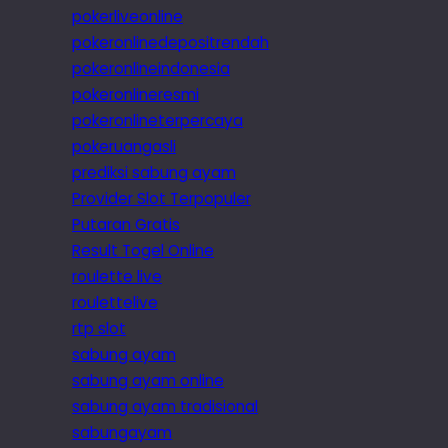
pokerliveonline
pokeronlinedepositrendah
pokeronlineindonesia
pokeronlineresmi
pokeronlineterpercaya
pokeruangasli
prediksi sabung ayam
Provider Slot Terpopuler
Putaran Gratis
Result Togel Online
roulette live
roulettelive
rtp slot
sabung ayam
sabung ayam online
sabung ayam tradisional
sabungayam