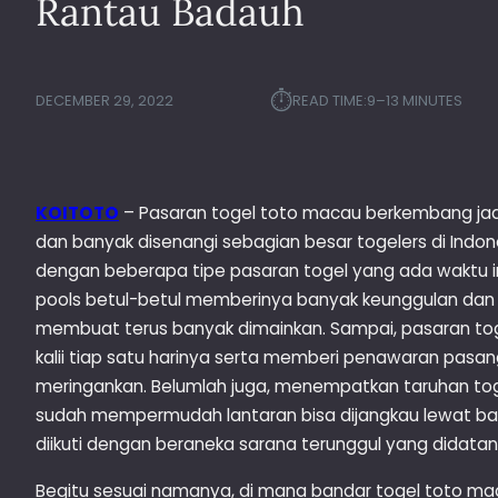
Rantau Badauh
⏱︎
DECEMBER 29, 2022
READ TIME:
9–13 MINUTES
KOITOTO
– Pasaran togel toto macau berkembang jadi
dan banyak disenangi sebagian besar togelers di Indon
dengan beberapa tipe pasaran togel yang ada waktu i
pools betul-betul memberinya banyak keunggulan dan 
membuat terus banyak dimainkan. Sampai, pasaran togel
kalii tiap satu harinya serta memberi penawaran pasa
meringankan. Belumlah juga, menempatkan taruhan tog
sudah mempermudah lantaran bisa dijangkau lewat ba
diikuti dengan beraneka sarana terunggul yang didatan
Begitu sesuai namanya, di mana bandar togel toto m