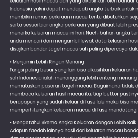
keluaran hasil macau dari yang dikasihkan oleh bandar
Indonesia yakni dapat mendapati angka terbaik untuk 
membikin rumus perkiraan macau tentu dibutuhkan sej
serta sesuai biar angka perkiraan yang dibuat lebih pre
menerka keluaran macau ini hari. Nach, bahan angka ter
anda mencari dan mengambil lewat data keluaran hasi
disajikan bandar togel macau sah paling dipercaya dala
• Menjamin Lebih Ringan Menang
Fungsi paling besar yang lain bisa dikasihkan keluaran 
sah Indonesia ialah menanggung lebih enteng menang
memutuskan pasaran togel macau. Bagaimana tidak, 
membaca keluaran hasil macau itu, tiap bettor pastiny
berapapun yang sudah keluar di fase lalu maka bisa m
memperhitungkan keluaran macau di fase mendatang.
• Mengetahui Skema Angka Keluaran dengan Lebih Baik
Adapun faedah lainnya hasil dari keluaran macau band