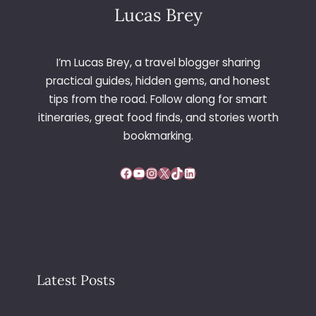
Lucas Brey
I’m Lucas Brey, a travel blogger sharing
practical guides, hidden gems, and honest
tips from the road. Follow along for smart
itineraries, great food finds, and stories worth
bookmarking.
Facebook
YouTube
Instagram
X
TikTok
LinkedIn
Latest Posts