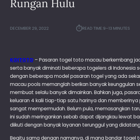
Rungan Hulu
⏱︎
DECEMBER 29, 2022
READ TIME:
9–13 MINUTES
KOITOTO
– Pasaran togel toto macau berkembang jadi 
serta banyak diminati beberapa togelers di Indonesia 
dengan beberapa model pasaran togel yang ada sekara
macau pools memanglah berikan banyak keunggulan ser
membuat selalu banyak dimainkan. Bahkan juga, pasaran 
keluaran 4 kalii tiap-tiap satu harinya dan memberin
sangat mempermudah. Belum pula, memasangkan taru
ini sudah meringankan sebab dapat dijangkau lewat b
diikuti dengan banyak layanan terunggul yang didatang
Begitu sama dengan namanya, di mana bandar togel 