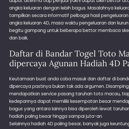
dapat diterima tiap penjudi yakni dapat bikin bettor 
angka keluaran dengan lebih bagus. Masalahnya keluara
tampilkan secara informatif pelbagai hasil pengeluara
angka keluaran 4D, masa waktu pengeluaran dan kuru
begitu gampang untuk beberapa bettor membaca sk
dan baik.
Daftar di Bandar Togel Toto M
dipercaya Agunan Hadiah 4D Pa
Keutamaan buat anda coba masuk dan daftar di banda
dipercaya pastinya bukan tak ada argumen. Disampin
mendapatkan service pasang taruhan toto macau, tiap 
kedepannya dapat memiliki kesempatan besar menda
bagus yang antara lainnya bisa diperoleh lewat taruh
hadiah paling besar hingga sampai juta-an.
Selainnya hadiah 4D paling besar, banyak juga keuntu