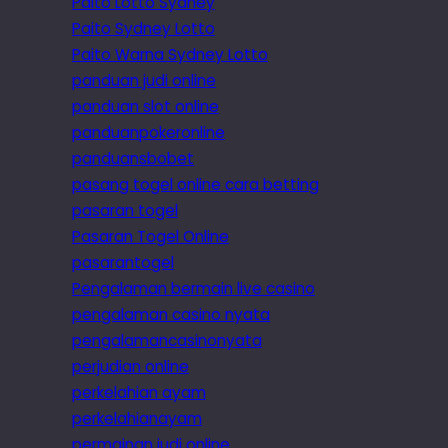
Paito Lotto Sydney
Paito Sydney Lotto
Paito Warna Sydney Lotto
panduan judi online
panduan slot online
panduanpokeronline
panduansbobet
pasang togel online cara betting
pasaran togel
Pasaran Togel Online
pasarantogel
Pengalaman bermain live casino
pengalaman casino nyata
pengalamancasinonyata
perjudian online
perkelahian ayam
perkelahianayam
permainan judi online