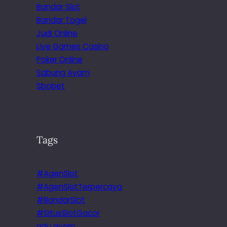
Bandar Slot
Bandar Togel
Judi Online
Live Games Casino
Poker Online
Sabung Ayam
Sbobet
Tags
#AgenSlot
#AgenSlotTerpercaya
#BandarSlot
#SitusSlotGacor
adu ayam