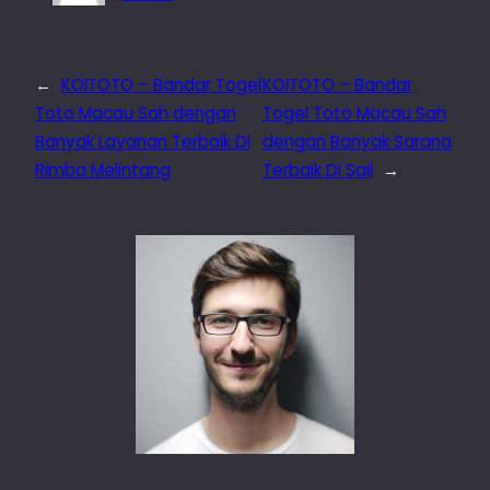
←
KOITOTO – Bandar Togel
KOITOTO – Bandar
Toto Macau Sah dengan
Togel Toto Macau Sah
Banyak Layanan Terbaik Di
dengan Banyak Sarana
Rimba Melintang
Terbaik Di Sail
→