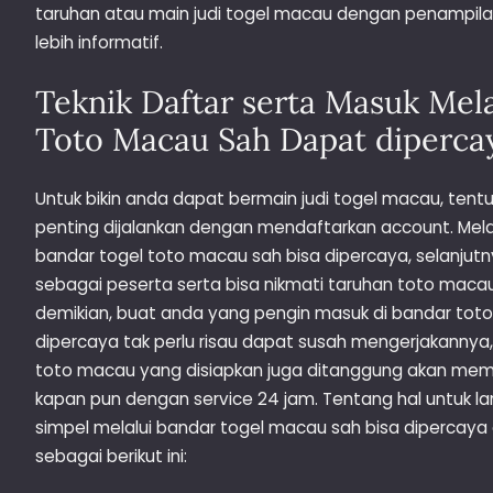
taruhan atau main judi togel macau dengan penampil
lebih informatif.
Teknik Daftar serta Masuk Mel
Toto Macau Sah Dapat diperca
Untuk bikin anda dapat bermain judi togel macau, tent
penting dijalankan dengan mendaftarkan account. Melalu
bandar togel toto macau sah bisa dipercaya, selanju
sebagai peserta serta bisa nikmati taruhan toto macau
demikian, buat anda yang pengin masuk di bandar toto
dipercaya tak perlu risau dapat susah mengerjakannya,
toto macau yang disiapkan juga ditanggung akan mem
kapan pun dengan service 24 jam. Tentang hal untuk 
simpel melalui bandar togel macau sah bisa dipercaya 
sebagai berikut ini: