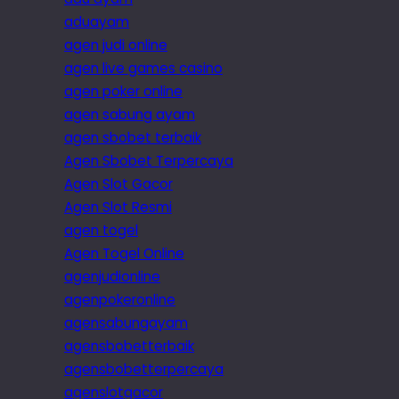
aduayam
agen judi online
agen live games casino
agen poker online
agen sabung ayam
agen sbobet terbaik
Agen Sbobet Terpercaya
Agen Slot Gacor
Agen Slot Resmi
agen togel
Agen Togel Online
agenjudionline
agenpokeronline
agensabungayam
agensbobetterbaik
agensbobetterpercaya
agenslotgacor