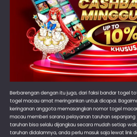
Berbarengan dengan itu juga, dari faksi bandar togel t
togel macau amat meringankan untuk dicapai. Bagaim
keringanan anggota memasangkan nomor togel macau, 
macau memberi sarana pelayanan taruhan sepanjang 
taruhan bisa selalu dijangkau secara mudah setiap wa
taruhan didalamnya, anda perlu masuk saja lewat link d