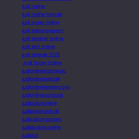
judi online
judi online terbaik
judi poker online
judi sabung ayam
judi sbobet online
judi slot online
judi terbaik 2023
Judi Togel Online
judionlineindonesia
judionlineterbaik
judionlineterpercaya
judionlineuangasli
judipokeronline
judipokerterbaik
judisabungayam
judisbobetonline
judislot