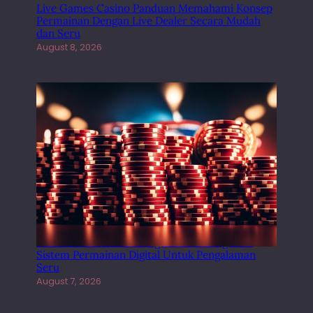
Live Games Casino Panduan Memahami Konsep
Permainan Dengan Live Dealer Secara Mudah
dan Seru
August 8, 2026
Live Games Casino Mengenal Teknologi Dan
Sistem Permainan Digital Untuk Pengalaman
Seru
August 7, 2026