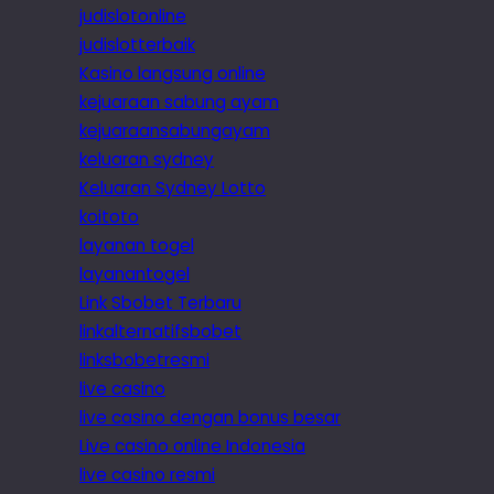
judislotonline
judislotterbaik
Kasino langsung online
kejuaraan sabung ayam
kejuaraansabungayam
keluaran sydney
Keluaran Sydney Lotto
koitoto
layanan togel
layanantogel
Link Sbobet Terbaru
linkalternatifsbobet
linksbobetresmi
live casino
live casino dengan bonus besar
Live casino online Indonesia
live casino resmi