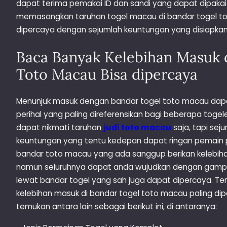
dapat terima pemakai ID dan sandi yang dapat dipak
memasangkan taruhan togel macau di bandar togel to
dipercaya dengan sejumlah keuntungan yang disiapkan
Baca Banyak Kelebihan Masuk 
Toto Macau Bisa dipercaya
Menunjuk masuk dengan bandar togel toto macau dapat
perihal yang paling direferensikan bagi beberapa togele
dapat nikmati taruhan
judi toto macau
saja, tapi sej
keuntungan yang tentu kedepan dapat ringan pemain p
bandar toto macau yang ada sanggup berikan kelebihan
namun seluruhnya dapat anda wujudkan dengan gamp
lewat bandar togel yang sah juga dapat dipercaya. T
kelebihan masuk di bandar togel toto macau paling di
temukan antara lain sebagai berikut ini, di antaranya: