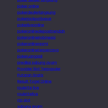
poker online
pokerdealerlangsung
pokerjackpotbesar
pokerliveonline
pokeronlinedepositrendah
pokeronlineindonesia
pokeronlineresmi
pokeronlineterpercaya
pokeruangasli
prediksi sabung ayam
Provider Slot Terpopuler
Putaran Gratis
Result Togel Online
roulette live
roulettelive
rtp slot
sabung ayam