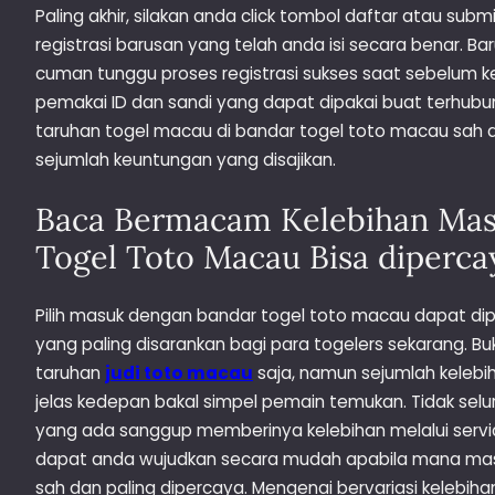
Paling akhir, silakan anda click tombol daftar atau submi
registrasi barusan yang telah anda isi secara benar. Ba
cuman tunggu proses registrasi sukses saat sebelum 
pemakai ID dan sandi yang dapat dipakai buat terhu
taruhan togel macau di bandar togel toto macau sah 
sejumlah keuntungan yang disajikan.
Baca Bermacam Kelebihan Mas
Togel Toto Macau Bisa diperca
Pilih masuk dengan bandar togel toto macau dapat dipe
yang paling disarankan bagi para togelers sekarang. B
taruhan
judi toto macau
saja, namun sejumlah keleb
jelas kedepan bakal simpel pemain temukan. Tidak se
yang ada sanggup memberinya kelebihan melalui service
dapat anda wujudkan secara mudah apabila mana mas
sah dan paling dipercaya. Mengenai bervariasi kelebiha