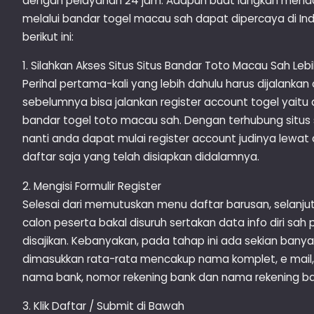
dengan pelayanan 24 jam. Adapun buat langkah menda
melalui bandar togel macau sah dapat dipercaya di Ind
berikut ini:
1. Silahkan Akses Situs Situs Bandar Toto Macau Sah Lebi
Perihal pertama-kali yang lebih dahulu harus dijalankan 
sebelumnya bisa jalankan register account togel yaitu
bandar togel toto macau sah. Dengan terhubung situs 
nanti anda dapat mulai register account judinya lewat c
daftar saja yang telah disiapkan didalamnya.
2. Mengisi Formulir Register
Selesai dari memutuskan menu daftar barusan, selanj
calon peserta bakal disuruh sertakan data info diri sah 
disajikan. Kebanyakan, pada tahap ini ada sekian banya
dimasukkan rata-rata mencakup nama komplet, e mail, 
nama bank, nomor rekening bank dan nama rekening ba
3. Klik Daftar / Submit di Bawah