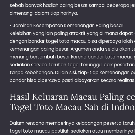
sebab banyak hadiah paling besar sampai beberapa je
dimenangi dalam tiap harinya.
• Jaminan Kesempatan Kemenangan Paling besar
Kelebihan yang lain paling atraktif yang di mana dapa
dengan bandar togel toto macau bisa dipercaya iala
kemenangan paling besar. Argumen anda selalu akan t
menang bertambah besar karena bandar toto macau pa
sediakan service taruhan togel terunggul baik pesertan
tanpa kebohongan. Di lain sisi, tiap-tiap kemenangan 
bandar bisa dipercaya pasti dibayarkan secara realitas
Hasil Keluaran Macau Paling c
Togel Toto Macau Sah di Indon
Dalam rencana memberinya kelapangan peserta taruha
togel toto macau pastilah sediakan atau memberinya k