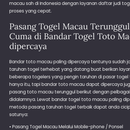
macau sah di Indonesia dengan layanan daftar judi t
proses yang cepat.
Pasang Togel Macau Terunggu
Cuma di Bandar Togel Toto Ma
dipercaya
Bandar toto macau paling dipercaya tentunya sudah ja
taruhan togel terhebat yang datang buat berikan lay
beberapa togelers yang pengin taruhan di pasar togel te
hanya itu, tapi bandar toto macau dapat dipercaya j
pasang toto macau terunggul berikut dengan pelbagai
didalamnya. Lewat bandar togel toto macau paling dip
metoda pasang taruhan togel terbaik dapat anda cici
satunya:
• Pasang Togel Macau Melalui Mobile-phone / Ponsel