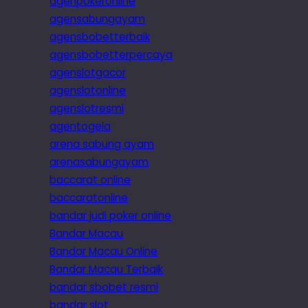
agenpokeronline
agensabungayam
agensbobetterbaik
agensbobetterpercaya
agenslotgacor
agenslotonline
agenslotresmi
agentogela
arena sabung ayam
arenasabungayam
baccarat online
baccaratonline
bandar judi poker online
Bandar Macau
Bandar Macau Online
Bandar Macau Terbaik
bandar sbobet resmi
bandar slot