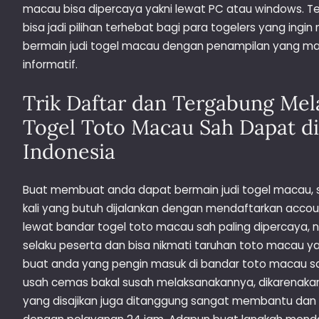
macau bisa dipercaya yakni lewat PC atau windows. Ten
bisa jadi pilihan terhebat bagi para togelers yang in
bermain judi togel macau dengan penampilan yang mak
informatif.
Trik Daftar dan Tergabung Mel
Togel Toto Macau Sah Dapat d
Indonesia
Buat membuat anda dapat bermain judi togel macau,
kali yang butuh dijalankan dengan mendaftarkan account
lewat bandar togel toto macau sah paling dipercaya, 
selaku peserta dan bisa nikmati taruhan toto macau ya
buat anda yang pengin masuk di bandar toto macau s
usah cemas bakal susah melaksanakannya, dikarenakan
yang disajikan juga ditanggung sangat membantu dan 