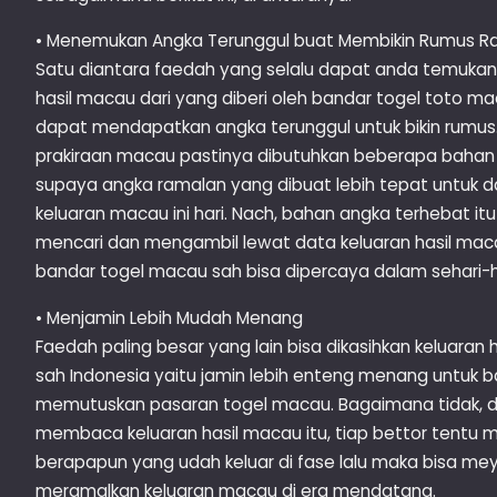
• Menemukan Angka Terunggul buat Membikin Rumus R
Satu diantara faedah yang selalu dapat anda temukan
hasil macau dari yang diberi oleh bandar togel toto ma
dapat mendapatkan angka terunggul untuk bikin rumus. 
prakiraan macau pastinya dibutuhkan beberapa bahan 
supaya angka ramalan yang dibuat lebih tepat untuk 
keluaran macau ini hari. Nach, bahan angka terhebat i
mencari dan mengambil lewat data keluaran hasil macau
bandar togel macau sah bisa dipercaya dalam sehari-h
• Menjamin Lebih Mudah Menang
Faedah paling besar yang lain bisa dikasihkan keluaran
sah Indonesia yaitu jamin lebih enteng menang untuk 
memutuskan pasaran togel macau. Bagaimana tidak, 
membaca keluaran hasil macau itu, tiap bettor tentu m
berapapun yang udah keluar di fase lalu maka bisa me
meramalkan keluaran macau di era mendatang.