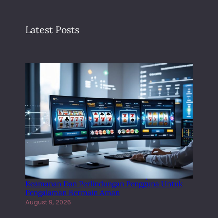
Latest Posts
Judi Online Panduan Memahami Aspek
Keamanan Dan Perlindungan Pengguna Untuk
Pengalaman Bermain Aman
August 9, 2026