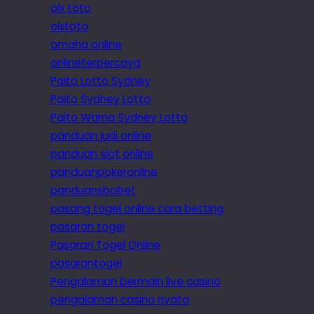
olx toto
olxtoto
omaha online
onlineterpercaya
Paito Lotto Sydney
Paito Sydney Lotto
Paito Warna Sydney Lotto
panduan judi online
panduan slot online
panduanpokeronline
panduansbobet
pasang togel online cara betting
pasaran togel
Pasaran Togel Online
pasarantogel
Pengalaman bermain live casino
pengalaman casino nyata