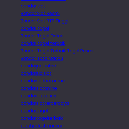
bandar slot
Bandar Slot Resmi
Bandar Slot RTP Tinggi
bandar togel
Bandar Togel Online
bandar togel terbaik
Bandar Togel Terbaik Togel Resmi
Bandar Toto Macau
bandarjudionline
bandarjudislot
bandarsbobetonline
bandarslotonline
bandarslotresmi
bandarslotterpercaya
bandartogel
bandartogelterbaik
blackjack streaming