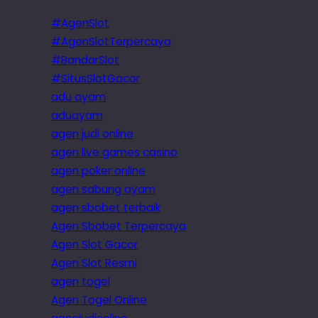
#AgenSlot
#AgenSlotTerpercaya
#BandarSlot
#SitusSlotGacor
adu ayam
aduayam
agen judi online
agen live games casino
agen poker online
agen sabung ayam
agen sbobet terbaik
Agen Sbobet Terpercaya
Agen Slot Gacor
Agen Slot Resmi
agen togel
Agen Togel Online