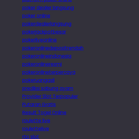
poker dealer langsung
poker online
pokerdealerlangsung
pokerjackpotbesar
pokerliveonline
pokeronlinedepositrendah
pokeronlineindonesia
pokeronlineresmi
pokeronlineterpercaya
pokeruangasli
prediksi sabung ayam
Provider Slot Terpopuler
Putaran Gratis
Result Togel Online
roulette live
roulettelive
rtp slot