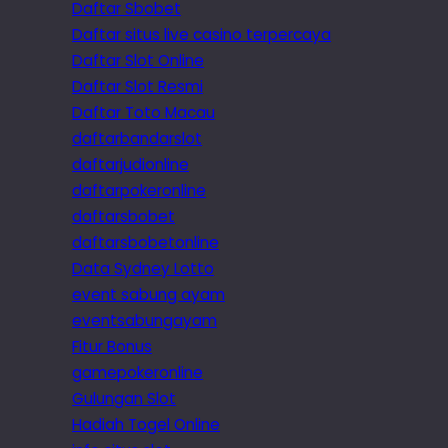
Daftar Sbobet
Daftar situs live casino terpercaya
Daftar Slot Online
Daftar Slot Resmi
Daftar Toto Macau
daftarbandarslot
daftarjudionline
daftarpokeronline
daftarsbobet
daftarsbobetonline
Data Sydney Lotto
event sabung ayam
eventsabungayam
Fitur Bonus
gamepokeronline
Gulungan Slot
Hadiah Togel Online