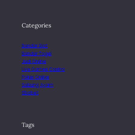
Categories
Bandar Slot
Bandar Togel
Judi Online
Live Games Casino
Poker Online
Sabung Ayam
Sbobet
Tags