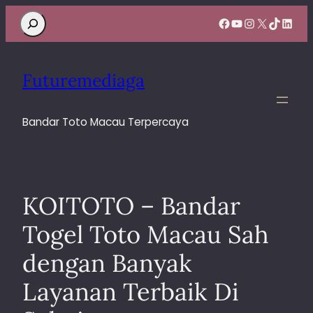
Search
Facebook
YouTube
Instagram
X
TikTok
Linke
Futuremediaga
Bandar Toto Macau Terpercaya
KOITOTO – Bandar
Togel Toto Macau Sah
dengan Banyak
Layanan Terbaik Di