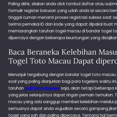
Paling akhir, silakan anda click tombol daftar atau sub
formulir register barusan yang udah anda isi secara be
tinggal cuman menanti proses registrasi sukses saat 
terima pemakai ID dan kode yang dapat dipakai buat
memasangkan taruhan togel macau di bandar togel t
dipercaya dengan beberapa keuntungan yang disajikan
Baca Beraneka Kelebihan Masu
Togel Toto Macau Dapat diper
Menunjuk tergabung dengan bandar togel toto macau pa
soal yang paling dianjurkan bagi para togelers waktu in
taruhan
judi toto macau
saja, akan tetapi beberapa 
yang jelas selanjutnya dapat ringan pemain temukan. 
macau yang ada sanggup memberi kelebihan melalui pe
semuanya dapat anda wujudkan secara gampang jika
togel yang sah dan paling dipercaya. Tentang hal ber