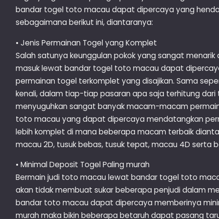
bandar togel toto macau dapat dipercaya yang henda
sebagaimana berikut ini, diantaranya:
• Jenis Permainan Togel yang Komplet
Salah satunya keunggulan pokok yang sangat menari
masuk lewat bandar togel toto macau dapat dipercay
permainan togel terkomplet yang disajikan. Sama sepe
kenali, dalam tiap-tiap pasaran apa saja terhitung dari
menyuguhkan sangat banyak macam-macam permainan
toto macau yang dapat dipercaya mendatangkan per
lebih komplet di mana beberapa macam terbaik diantar
macau 2D, tusuk bebas, tusuk tepat, macau 4D serta be
• Minimal Deposit Togel Paling murah
Bermain judi toto macau lewat bandar togel toto maca
akan tidak membuat sukar beberapa penjudi dalam men
bandar toto macau dapat dipercaya memberinya mini
murah maka bikin beberapa betaruh dapat pasang tar