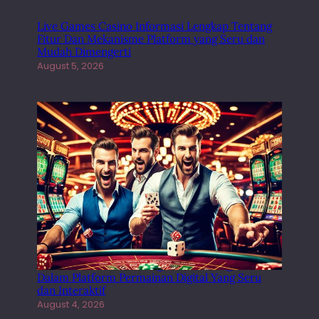
Live Games Casino Informasi Lengkap Tentang
Fitur Dan Mekanisme Platform yang Seru dan
Mudah Dimengerti
August 5, 2026
Live Games Casino Mengenal Teknologi Modern
Dalam Platform Permainan Digital Yang Seru
dan Interaktif
August 4, 2026