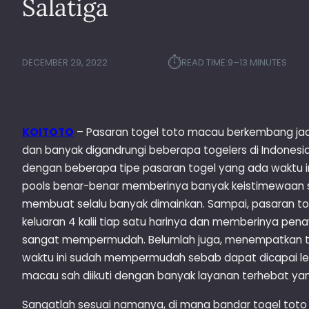
Salatiga
⏱︎
DECEMBER 29, 2022
READ TIME:
9–13 MINUTES
KOITOTO
– Pasaran togel toto macau berkembang jadi
dan banyak digandrungi beberapa togelers di Indonesia
dengan beberapa tipe pasaran togel yang ada waktu i
pools benar-benar memberinya banyak keistimewaan s
membuat selalu banyak dimainkan. Sampai, pasaran tog
keluaran 4 kalii tiap satu harinya dan memberinya pe
sangat mempermudah. Belumlah juga, menempatkan t
waktu ini sudah mempermudah sebab dapat dicapai le
macau sah diikuti dengan banyak layanan terhebat ya
Sangatlah sesuai namanya, di mana bandar togel tot