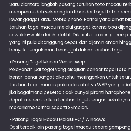
Satu diantara langkah pasang taruhan toto macau ter
mempermudah sekarang ini di bandar togel toto maca
lewat gadget atau Mobile phone. Perihal yang amat bi
taruhan togel macau melalui gadget karena bisa dija
sewaktu-waktu lebih efektif. Diluar itu, proses penem
yang ini pula ditanggung cepat dan dijamin aman hi
banyak pengalaman terunggul dalam taruhan togel.
• Pasang Togel Macau Versus Wap
Pelayanan judi togel yang disajikan bandar togel toto
benar-benar sangat diketahui meringankan untuk seluru
taruhan togel macau pula ada untuk vs WAP yang dida
jika bagaimana peserta tidak punyai piranti handphon
dapat menempatkan taruhan togel dengan sekalinya
mekanisme formal seperti Symbian.
• Pasang Togel Macau Melalui PC / Windows
Opsi terbaik lain pasang togel macau secara gampang