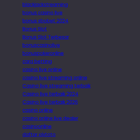
blackjackstreaming
bonus casino live
bonus sbobet 2024
Bonus Slot
Bonus Slot Terbesar
bonuscasinolive
bonuspokeronline
cara betting
casino live online
casino live streaming online
Casino live streaming terbaik
Casino live terbaik 2024
Casino live terbaik 2026
casino online
casino online live dealer
casinoonline
daftar olxtoto