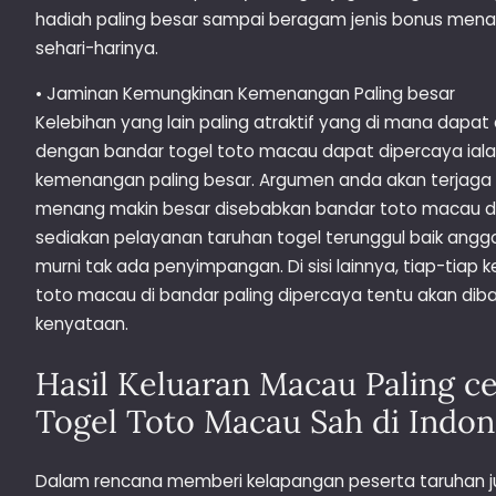
hadiah paling besar sampai beragam jenis bonus mena
sehari-harinya.
• Jaminan Kemungkinan Kemenangan Paling besar
Kelebihan yang lain paling atraktif yang di mana dapat
dengan bandar togel toto macau dapat dipercaya ia
kemenangan paling besar. Argumen anda akan terjag
menang makin besar disebabkan bandar toto macau d
sediakan pelayanan taruhan togel terunggul baik anggo
murni tak ada penyimpangan. Di sisi lainnya, tiap-tia
toto macau di bandar paling dipercaya tentu akan dib
kenyataan.
Hasil Keluaran Macau Paling c
Togel Toto Macau Sah di Indon
Dalam rencana memberi kelapangan peserta taruhan j