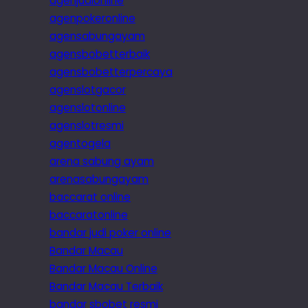
agenjudionline
agenpokeronline
agensabungayam
agensbobetterbaik
agensbobetterpercaya
agenslotgacor
agenslotonline
agenslotresmi
agentogela
arena sabung ayam
arenasabungayam
baccarat online
baccaratonline
bandar judi poker online
Bandar Macau
Bandar Macau Online
Bandar Macau Terbaik
bandar sbobet resmi