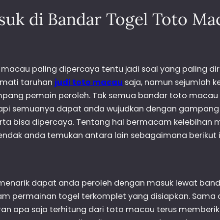
suk di Bandar Togel Toto Ma
cau paling dipercaya tentu jadi soal yang paling dir
ikmati taruhan
judi toto macau
saja, namun sejumlah k
mpang pemain peroleh. Tak semua bandar toto macau
, tapi semuanya dapat anda wujudkan dengan gampang 
ta bisa dipercaya. Tentang hal bermacam kelebihan m
dak anda temukan antara lain sebagaimana berikut in
menarik dapat anda peroleh dengan masuk lewat band
m permainan togel terkomplet yang disiapkan. Sama
aran apa saja terhitung dari toto macau terus memberi