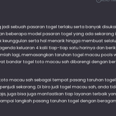
⏱︎
READ TIM
adi sebuah pasaran togel terlaku serta banyak disuk
gan beberapa model pasaran togel yang ada sekarang in
keunggulan serta hal menarik hingga membuat selal
agenda keluaran 4 kalii tiap-tiap satu harinya dan beri
lah lagi, memasangkan taruhan togel macau pools wa
at bandar togel toto macau sah dibarengi dengan be
 toto macau sah sebagai tempat pasang taruhan togel
enjudi sekarang. Di biro judi togel macau sah, anda ti
a, juga bisa juga manfaatkan tiap layanan terbaik y
 sampai langkah pasang taruhan togel dengan beragam