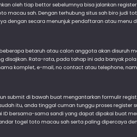
ankan oleh tiap bettor sebelumnya bisa jalankan registe
to macau sah. Dengan terhubung situs sah biro judi t
inya dengan secara menunjuk pendaftaran atau menu da
ya beberapa betaruh atau calon anggota akan disuruh 
ng disajikan. Rata-rata, pada tahap ini ada banyak pola 
ma komplet, e-mail, no contact atau telephone, nam
upun submit di bawah buat mengantarkan formulir regist
sudah itu, anda tinggal cuman tunggu proses register s
ai ID bersama-sama sandi yang dapat dipakai buat 
dar togel toto macau sah serta paling dipercaya de