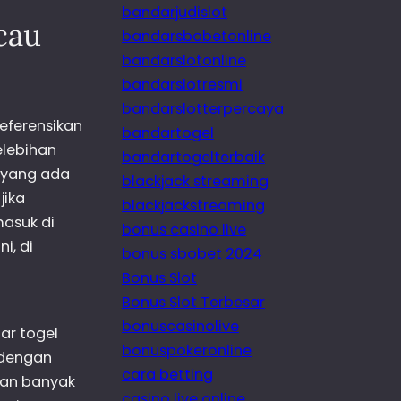
bandarjudislot
cau
bandarsbobetonline
bandarslotonline
bandarslotresmi
bandarslotterpercaya
eferensikan
bandartogel
elebihan
bandartogelterbaik
 yang ada
blackjack streaming
jika
blackjackstreaming
asuk di
bonus casino live
i, di
bonus sbobet 2024
Bonus Slot
Bonus Slot Terbesar
bonuscasinolive
ar togel
bonuspokeronline
 dengan
cara betting
kan banyak
casino live online