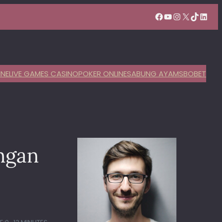
Facebook
YouTube
Instagram
X
TikTok
Linke
INE
LIVE GAMES CASINO
POKER ONLINE
SABUNG AYAM
SBOBET
ngan