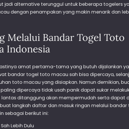
ut jadi alternative terunggul untuk beberapa togelers 
acau dengan penampakan yang makin menarik dan leb
ng Melalui Bandar Togel Toto
a Indonesia
 pastinya amat pertama-tama yang butuh dijalankan y
ewat bandar togel toto macau sah bisa dipercaya, sela
ruhan toto macau yang disiapkan. Namun demikian, bu
aling dipercaya tidak usah panik dapat sukar melaku
an lantas ditanggung akan mempermudah serta dapat 
buat langkah daftar dan masuk ringan melalui bandar 
 sebagai berikut ini:
 Sah Lebih Dulu