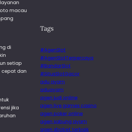
elayanan
 toto macau
ampang
Tags
ng di
#AgenSlot
kin
#AgenSlotTerpercaya
un setiap
#BandarSlot
g cepat dan
#SitusSlotGacor
adu ayam
aduayam
agen judi online
ntuk
agen live games casino
nsi jika
agen poker online
aruhan
agen sabung ayam
agen sbobet terbaik