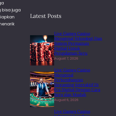
ga
 bisa juga
Latest Posts
siapkan
menarik
Live Games Casino
Mengenal Teknologi Dan
Sistem Permainan
Digital Untuk
Pengalaman Seru
August 7, 2026
Live Games Casino
Mengenal
Perkembangan
Streaming Interaktif Di
Era Digital Dengan Cara
Seru dan Mudah
August 6, 2026
Live Games Casino