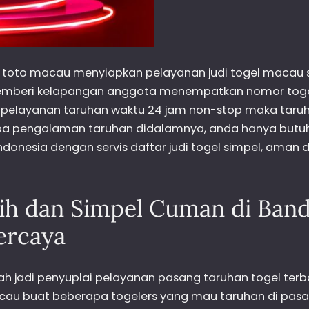
gel toto macau menyiapkan pelayanan judi togel macau
memberi kelapangan anggota menempatkan nomor tog
 pelayanan taruhan waktu 24 jam non-stop maka taruh
coba pengalaman taruhan didalamnya, anda hanya but
 Indonesia dengan servis daftar judi togel simpel, aman 
lih dan Simpel Cuman di Ban
ercaya
h jadi penyuplai pelayanan pasang taruhan togel terb
au buat beberapa togelers yang mau taruhan di pasar