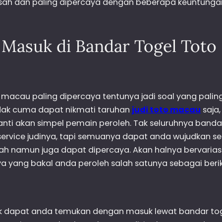
 sah dan paling dipercaya dengan beberapa keuntunga
Masuk di Bandar Togel Toto
acau paling dipercaya tentunya jadi soal yang palin
Tidak cuma dapat nikmati taruhan
judi toto macau
saja,
ti akan simpel pemain peroleh. Tak seluruhnya banda
ervice judinya, tapi semuanya dapat anda wujudkan s
h namun juga dapat dipercaya. Akan halnya bervariasi
 yang bakal anda peroleh salah satunya sebagai beriku
ik dapat anda temukan dengan masuk lewat bandar tog