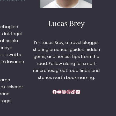
E:
9–13 MINUTES
Lucas Brey
 sebagian
 ini, togel
t selalu
I’m Lucas Brey, a travel blogger
erinya
sharing practical guides, hidden
ols waktu
gems, and honest tips from the
cam layanan
road. Follow along for smart
itineraries, great food finds, and
stories worth bookmarking.
saran
tak sekedar
Facebook
YouTube
Instagram
X
TikTok
LinkedIn
arana
 togel