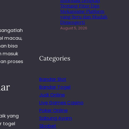
Informasi Lengkap
Tentang Fitur Dan
Mekanisme Platform
yang Seru dan Mudah
Dimengerti
August 5, 2026
 sangatlah
el macau,
an bisa
uh masuk
Categories
dan proses
Bandar Slot
dar
Bandar Togel
Judi Online
Live Games Casino
Poker Online
aik yang
Sabung Ayam
 togel
Sbobet