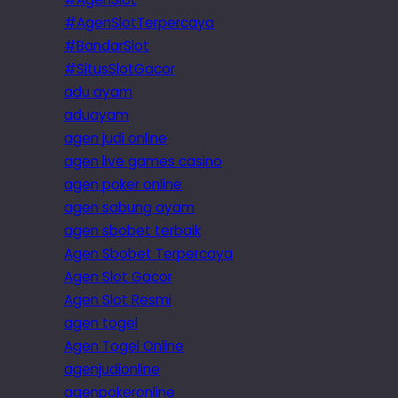
#AgenSlotTerpercaya
#BandarSlot
#SitusSlotGacor
adu ayam
aduayam
agen judi online
agen live games casino
agen poker online
agen sabung ayam
agen sbobet terbaik
Agen Sbobet Terpercaya
Agen Slot Gacor
Agen Slot Resmi
agen togel
Agen Togel Online
agenjudionline
agenpokeronline