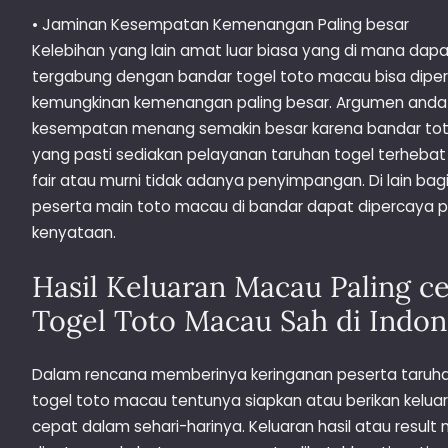
• Jaminan Kesempatan Kemenangan Paling besar
Kelebihan yang lain amat luar biasa yang di mana dapat
tergabung dengan bandar togel toto macau bisa dipe
kemungkinan kemenangan paling besar. Argumen anda s
kesempatan menang semakin besar karena bandar tot
yang pasti sediakan pelayanan taruhan togel terhebat
fair atau murni tidak adanya penyimpangan. Di lain ba
peserta main toto macau di bandar dapat dipercaya pas
kenyataan.
Hasil Keluaran Macau Paling c
Togel Toto Macau Sah di Indon
Dalam rencana memberinya keringanan peserta taruhan
togel toto macau tentunya siapkan atau berikan keluar
cepat dalam sehari-harinya. Keluaran hasil atau result 