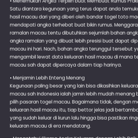
• Menemukan Angka Terpilih buat Membuat Rumus Prak
Satu diantara kegunaan yang terus dapat anda temuk
hasil macau dari yang diberi oleh bandar togel toto ma
mendapati angka terhebat buat bikin rumus. Mengga
ramalan macau tentu dibutuhkan sejumlah bahan angka t
angka ramalan yang dibuat lebih presisi buat dapat di
macau ini hari. Nach, bahan angka terunggul tersebut
mengambil lewat data keluaran hasil macau di mana ter
macau sah dapat dipercaya dalam tiap harinya.
• Menjamin Lebih Enteng Menang
Kegunaan paling besar yang lain bisa dikasihkan keluara
macau sah Indonesia ialah jamin lebih mudah menang 
pilih pasaran togel macau. Bagaimana tidak, dengan
keluaran hasil macau itu, tiap bettor jelas jadi berta
yang sudah keluar di kurun lalu hingga bisa pastikan r
keluaran macau di era mendatang.