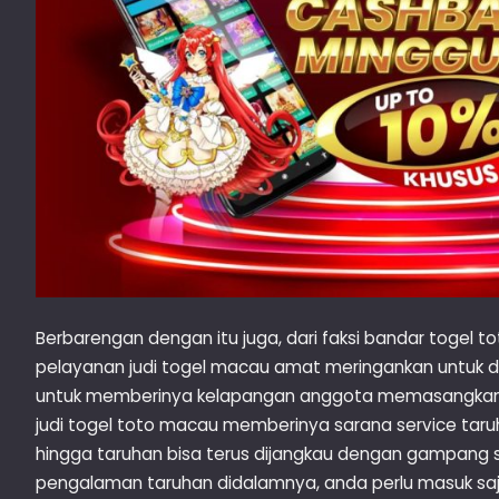
Berbarengan dengan itu juga, dari faksi bandar togel
pelayanan judi togel macau amat meringankan untuk d
untuk memberinya kelapangan anggota memasangkan
judi togel toto macau memberinya sarana service tar
hingga taruhan bisa terus dijangkau dengan gampang s
pengalaman taruhan didalamnya, anda perlu masuk saja 