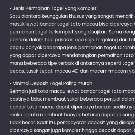
• Jenis Permainan Togel yang Komplet
Satu diantara keunggulan khusus yang sangat menarik
masuk lewat bandar togel toto macau bisa dipercay
permainan togel terkomplet yang disajikan. Sama den
pahami, dalam tiap pasaran apa saja tergolong dari t
begitu banyak beberapa jenis permainan togel. Ditamb
yang dapat dipercaya mendatangkan permainan toto 
mana beberapa tipe terbaik di antaranya seperti togel
bebas, tusuk tepat, macau 4D dan macam-macam yang
• Minimal Deposit Togel Paling murah
Bermain judi toto macau lewat bandar togel toto maca
pastinya tidak membuat sukar beberapa penjudi dalam m
bandar toto macau dapat dipercaya berikan sedikitnya
maka dari itu membuat banyak betaruh dapat pasang 
tidak besar. Saat itu, pembayaran deposit yang disiap
dipercaya sangat juga komplet hingga deposit dapat