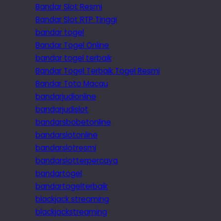
Bandar Slot Resmi
Bandar Slot RTP Tinggi
bandar togel
Bandar Togel Online
bandar togel terbaik
Bandar Togel Terbaik Togel Resmi
Bandar Toto Macau
bandarjudionline
bandarjudislot
bandarsbobetonline
bandarslotonline
bandarslotresmi
bandarslotterpercaya
bandartogel
bandartogelterbaik
blackjack streaming
blackjackstreaming