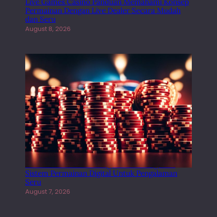
Live Games Casino Panduan Memahami Konsep
Permainan Dengan Live Dealer Secara Mudah
dan Seru
August 8, 2026
Live Games Casino Mengenal Teknologi Dan
Sistem Permainan Digital Untuk Pengalaman
Seru
August 7, 2026