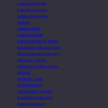
judipokerterbaik
judisabungayam
judisbobetonline
judislot
judislotonline
judislotterbaik
Kasino langsung online
kejuaraan sabung ayam
kejuaraansabungayam
keluaran sydney
Keluaran Sydney Lotto
koitoto
layanan togel
layanantogel
Link Sbobet Terbaru
linkalternatifsbobet
linksbobetresmi