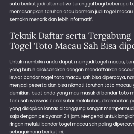
satu berikut jadi alternative terunggul bagi beberapa 
memasangkan taruhan atau bermain judi togel maca
semakin menarik dan lebih informatif.
Teknik Daftar serta Tergabung
Togel Toto Macau Sah Bisa dip
Untuk membikin anda dapat main judi togel macau, t
yang butuh dilaksanakan dengan mendaftarkan account. 
lewat bandar togel toto macau sah bisa dipercaya, n
menjadi peserta dan bisa nikmati taruhan toto macau 
demikian, buat anda yang mau masuk di bandar toto m
tak usah waswas bakal sukar melakukan, dikarenakan 
yang disiapkan lantas ditanggung sangat mempermud
saja dengan pelayanan 24 jam. Mengenai untuk langka
ringan melalui bandar togel macau sah paling dipercay
sebagaimana berikut ini: