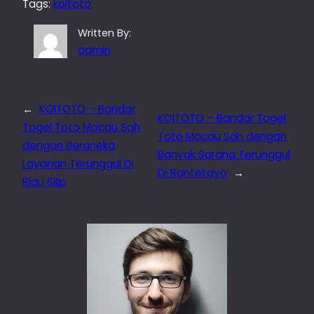
Tags:
koitoto
Written By:
admin
←
KOITOTO – Bandar
KOITOTO – Bandar Togel
Togel Toto Macau Sah
Toto Macau Sah dengan
dengan Beraneka
Banyak Sarana Terunggul
Layanan Terunggul Di
Di Rantetayo
→
Riau Silip