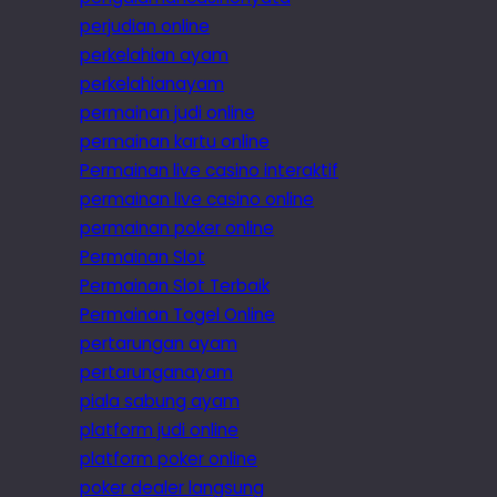
perjudian online
perkelahian ayam
perkelahianayam
permainan judi online
permainan kartu online
Permainan live casino interaktif
permainan live casino online
permainan poker online
Permainan Slot
Permainan Slot Terbaik
Permainan Togel Online
pertarungan ayam
pertarunganayam
piala sabung ayam
platform judi online
platform poker online
poker dealer langsung