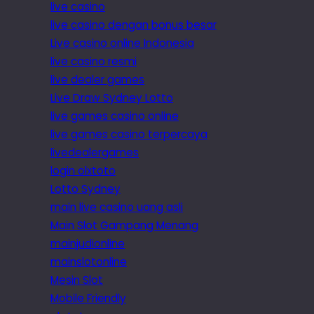
live casino
live casino dengan bonus besar
Live casino online Indonesia
live casino resmi
live dealer games
Live Draw Sydney Lotto
live games casino online
live games casino terpercaya
livedealergames
login olxtoto
Lotto Sydney
main live casino uang asli
Main Slot Gampang Menang
mainjudionline
mainslotonline
Mesin Slot
Mobile Friendly