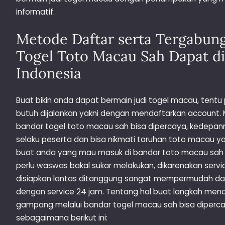
informatif.
Metode Daftar serta Tergabung
Togel Toto Macau Sah Dapat d
Indonesia
Buat bikin anda dapat bermain judi togel macau, tentu 
butuh dijalankan yakni dengan mendaftarkan account. Me
bandar togel toto macau sah bisa dipercaya, kedepa
selaku peserta dan bisa nikmati taruhan toto macau ya
buat anda yang mau masuk di bandar toto macau sah s
perlu waswas bakal sukar melakukan, dikarenakan serv
disiapkan lantas ditanggung sangat mempermudah dan
dengan service 24 jam. Tentang hal buat langkah men
gampang melalui bandar togel macau sah bisa dipercay
sebagaimana berikut ini: