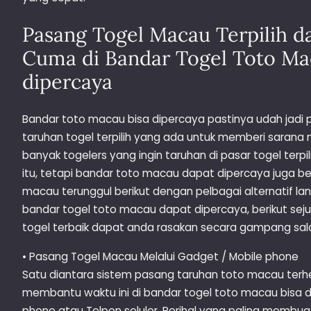
Pasang Togel Macau Terpilih 
Cuma di Bandar Togel Toto Ma
dipercaya
Bandar toto macau bisa dipercaya pastinya udah jadi 
taruhan togel terpilih yang ada untuk memberi sarana
banyak togelers yang ingin taruhan di pasar togel terpil
itu, tetapi bandar toto macau dapat dipercaya juga b
macau terunggul berikut dengan pelbagai alternatif l
bandar togel toto macau dapat dipercaya, berikut sej
togel terbaik dapat anda rasakan secara gampang sal
• Pasang Togel Macau Melalui Gadget / Mobile phone
Satu diantara sistem pasang taruhan toto macau terh
membantu waktu ini di bandar togel toto macau bisa d
phone atau Telpon seluler. Perihal yang paling membua