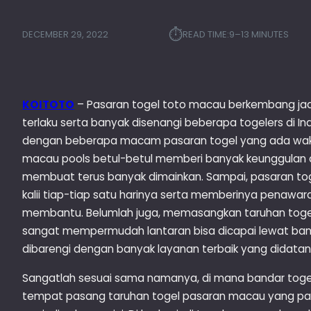
⏱︎
DECEMBER 29, 2022
READ TIME:
9–13 MINUTES
KOITOTO
– Pasaran togel toto macau berkembang jad
terlaku serta banyak disenangi beberapa togelers di I
dengan beberapa macam pasaran togel yang ada waktu
macau pools betul-betul memberi banyak keunggulan 
membuat terus banyak dimainkan. Sampai, pasaran toge
kalii tiap-tiap satu harinya serta memberinya penawar
membantu. Belumlah juga, memasangkan taruhan togel
sangat mempermudah lantaran bisa dicapai lewat ban
dibarengi dengan banyak layanan terbaik yang didatan
Sangatlah sesuai sama namanya, di mana bandar toge
tempat pasang taruhan togel pasaran macau yang pali