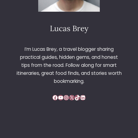
Lucas Brey
I’m Lucas Brey, a travel blogger sharing
practical guides, hidden gems, and honest
tips from the road. Follow along for smart
itineraries, great food finds, and stories worth
bookmarking.
Facebook
YouTube
Instagram
X
TikTok
LinkedIn