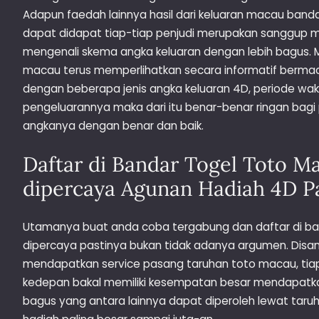
Adapun faedah lainnya hasil dari keluaran macau band
dapat didapat tiap-tiap penjudi merupakan sanggup m
mengenali skema angka keluaran dengan lebih bagus. M
macau terus memperlihatkan secara informatif bermac
dengan beberapa jenis angka keluaran 4D, periode wa
pengeluarannya maka dari itu benar-benar ringan ba
angkanya dengan benar dan baik.
Daftar di Bandar Togel Toto M
dipercaya Agunan Hadiah 4D Pa
Utamanya buat anda coba tergabung dan daftar di ba
dipercaya pastinya bukan tidak adanya argumen. Di
mendapatkan service pasang taruhan toto macau, tiap-
kedepan bakal memiliki kesempatan besar mendapat
bagus yang antara lainnya dapat diperoleh lewat taru