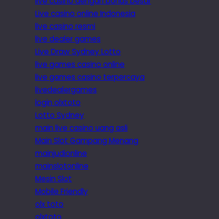
live casino dengan bonus besar
Live casino online Indonesia
live casino resmi
live dealer games
Live Draw Sydney Lotto
live games casino online
live games casino terpercaya
livedealergames
login olxtoto
Lotto Sydney
main live casino uang asli
Main Slot Gampang Menang
mainjudionline
mainslotonline
Mesin Slot
Mobile Friendly
olx toto
olxtoto