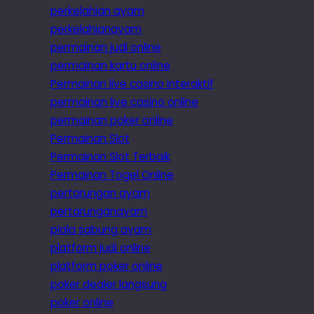
perkelahian ayam
perkelahianayam
permainan judi online
permainan kartu online
Permainan live casino interaktif
permainan live casino online
permainan poker online
Permainan Slot
Permainan Slot Terbaik
Permainan Togel Online
pertarungan ayam
pertarunganayam
piala sabung ayam
platform judi online
platform poker online
poker dealer langsung
poker online