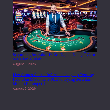
Live Games Casino Mengenal Perkembangan
Streaming Interaktif Di Era Digital Dengan Cara
Seru dan Mudah
August 6, 2026
Live Games Casino Informasi Lengkap Tentang
Fitur Dan Mekanisme Platform yang Seru dan
Mudah Dimengerti
August 5, 2026