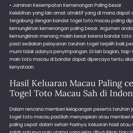
• Jaminan Kesempatan Kemenangan Paling besar
Kelebihan yang lain amat atraktif yang di mana dapat
tergabung dengan bandar togel toto macau paling di
kemungkinan kemenangan paling besar. Argumen anda 
kemungkinan menang makin besar karena bandar toto 
pasti sediakan pelayanan taruhan togel terpilih baik pe
murni tidak adanya penyimpangan. Di lain bagian, tia
main toto macau di bandar dapat dipercaya tentu akan
kenyataan.
Hasil Keluaran Macau Paling c
Togel Toto Macau Sah di Indon
Dalam rencana memberi kelapangan peserta taruhan j
togel toto macau pastilah menyiapkan atau memberi k
paling cepat dalam sehari-harinya. Keluaran hasil atau 
salah satunya poin utama yang jelas dibutuhkan tiap-ti