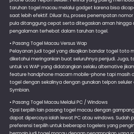
taruhan togel macau melalui gadget karena bisa dica
saat lebih efektif. Diluar itu, proses penempatan nomor
pula ditanggung cepat serta ditegaskan aman hingga
pengalaman terhebat dalam taruhan togel.
• Pasang Togel Macau Versus Wap
Pelayanan judi togel yang disajikan bandar togel tot
diketahui meringankan buat seluruhnya penjudi. Juga, 
untuk vs WAP yang didatangkan selaku alternative jik
feature handphone macam mobile-phone tapi masih
togel dengan sekalinya dengan gunakan telpon seluler
Symbian.
• Pasang Togel Macau Melalui PC / Windows
Opsi terpilih lain pasang togel macau dengan gampang
dapat dipercaya ialah lewat PC atau windows. Sudah pas
preferensi terpilih untuk beberapa togelers yang pen
bermain judi togel macau dengan penampakan yang ma