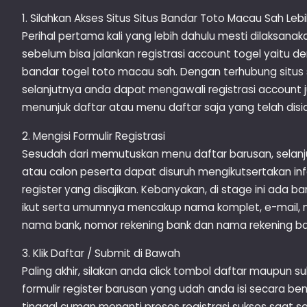
1. Silahkan Akses Situs Situs Bandar Toto Macau Sah Lebi
Perihal pertama kali yang lebih dahulu mesti dilaksanak
sebelum bisa jalankan registrasi account togel yaitu d
bandar togel toto macau sah. Dengan terhubung situs s
selanjutnya anda dapat mengawali registrasi account 
menunjuk daftar atau menu daftar saja yang telah dis
2. Mengisi Formulir Registrasi
Sesudah dari memutuskan menu daftar barusan, selan
atau calon peserta dapat disuruh mengikutsertakan info 
register yang disajikan. Kebanyakan, di stage ini ada ba
ikut serta umumnya mencakup nama komplet, e-mail, n
nama bank, nomor rekening bank dan nama rekening ba
3. Klik Daftar / Submit di Bawah
Paling akhir, silakan anda click tombol daftar maupun 
formulir register barusan yang udah anda isi secara ben
tinggal cuman menanti proses registrasi sukses saat