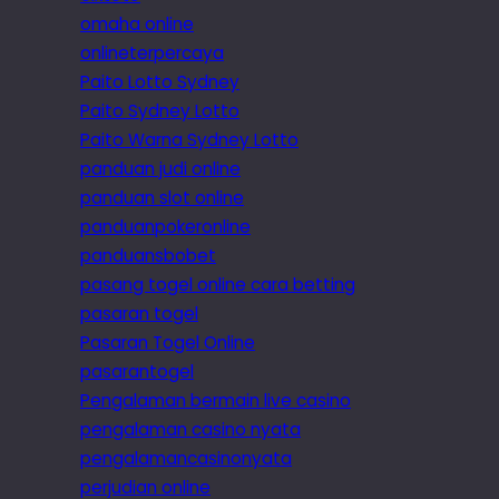
omaha online
onlineterpercaya
Paito Lotto Sydney
Paito Sydney Lotto
Paito Warna Sydney Lotto
panduan judi online
panduan slot online
panduanpokeronline
panduansbobet
pasang togel online cara betting
pasaran togel
Pasaran Togel Online
pasarantogel
Pengalaman bermain live casino
pengalaman casino nyata
pengalamancasinonyata
perjudian online