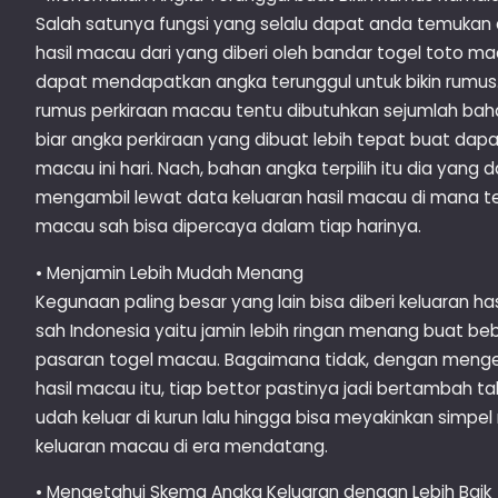
Salah satunya fungsi yang selalu dapat anda temukan
hasil macau dari yang diberi oleh bandar togel toto m
dapat mendapatkan angka terunggul untuk bikin rumus.
rumus perkiraan macau tentu dibutuhkan sejumlah baha
biar angka perkiraan yang dibuat lebih tepat buat dap
macau ini hari. Nach, bahan angka terpilih itu dia yan
mengambil lewat data keluaran hasil macau di mana te
macau sah bisa dipercaya dalam tiap harinya.
• Menjamin Lebih Mudah Menang
Kegunaan paling besar yang lain bisa diberi keluaran h
sah Indonesia yaitu jamin lebih ringan menang buat beb
pasaran togel macau. Bagaimana tidak, dengan meng
hasil macau itu, tiap bettor pastinya jadi bertambah 
udah keluar di kurun lalu hingga bisa meyakinkan simp
keluaran macau di era mendatang.
• Mengetahui Skema Angka Keluaran dengan Lebih Baik