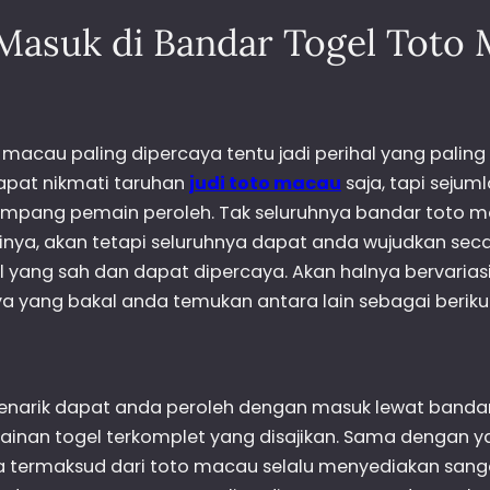
 Masuk di Bandar Togel Toto
cau paling dipercaya tentu jadi perihal yang paling 
apat nikmati taruhan
judi toto macau
saja, tapi sejum
gampang pemain peroleh. Tak seluruhnya bandar toto 
inya, akan tetapi seluruhnya dapat anda wujudkan sec
ang sah dan dapat dipercaya. Akan halnya bervariasi
 yang bakal anda temukan antara lain sebagai berikut 
narik dapat anda peroleh dengan masuk lewat bandar
inan togel terkomplet yang disajikan. Sama dengan 
ja termaksud dari toto macau selalu menyediakan san