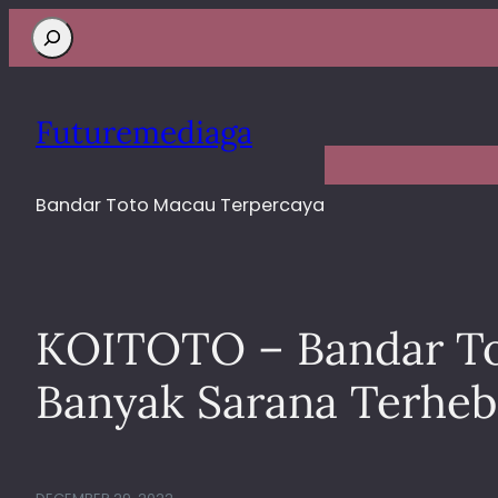
Search
Futuremediaga
Bandar Toto Macau Terpercaya
KOITOTO – Bandar To
Banyak Sarana Terheb