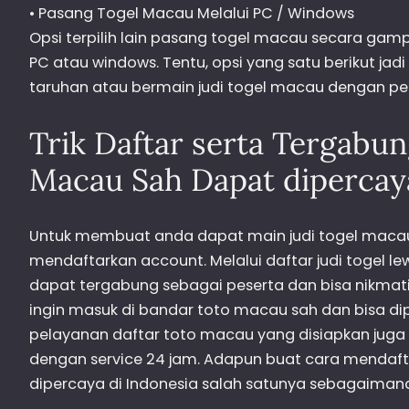
• Pasang Togel Macau Melalui PC / Windows
Opsi terpilih lain pasang togel macau secara ga
PC atau windows. Tentu, opsi yang satu berikut ja
taruhan atau bermain judi togel macau dengan pe
Trik Daftar serta Tergabu
Macau Sah Dapat dipercay
Untuk membuat anda dapat main judi togel macau
mendaftarkan account. Melalui daftar judi togel l
dapat tergabung sebagai peserta dan bisa nikmat
ingin masuk di bandar toto macau sah dan bisa di
pelayanan daftar toto macau yang disiapkan jug
dengan service 24 jam. Adapun buat cara mendaft
dipercaya di Indonesia salah satunya sebagaimana b