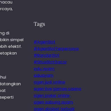
 macau
rcaya,
Tags
ng di
ikin simpel
#AgenSlot
ih efektif.
#AgenSlotTerpercaya
itetapkan
#BandarSlot
#SitusSlotGacor
adu ayam
aduayam
hui
agen judi online
idatangkan
agen live games casino
pat
agen poker online
seperti
agen sabung ayam
agen sbobet terbaik