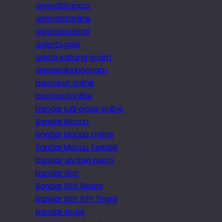
agenslotgacor
agenslotonline
agenslotresmi
agentogela
arena sabung ayam
arenasabungayam
baccarat online
baccaratonline
bandar judi poker online
Bandar Macau
Bandar Macau Online
Bandar Macau Terbaik
bandar sbobet resmi
bandar slot
Bandar Slot Resmi
Bandar Slot RTP Tinggi
bandar togel