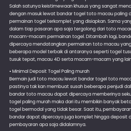
Salah satunya keistimewaan khusus yang sangat mena
dengan masuk lewat bandar togel toto macau paling 
permainan togel terkomplet yang disiapkan. Sama yan
dalam tiap pasaran apa saja tergolong dari toto mac
macam-macam permainan togel. Ditambah lagi, banda
dipercaya mendatangkan permainan toto macau yang 
beberapa model terbaik di antaranya seperti togel tus
tusuk tepat, macau 4D serta macam-macam yang lain
• Minimal Deposit Togel Paling murah
Bermain judi toto macau lewat bandar togel toto mac
pastinya tak kan membuat susah beberapa penjudi dal
bandar toto macau dapat dipercaya memberinya seku
togel paling murah maka dari itu membikin banyak bet
togel bermodal yang tidak besar. Saat itu, pembayaran 
bandar dapat dipercaya juga komplet hingga deposit 
pembayaran apa saja didalamnya.