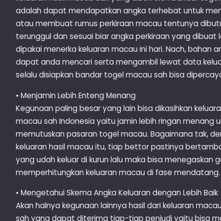
adalah dapat mendapatkan angka terhebat untuk mem
atau membuat rumus perkiraan macau tentunya dibut
terunggul dan sesuai biar angka perkiraan yang dibuat l
dipakai menerka keluaran macau ini hari. Nach, bahan ang
dapat anda mencari serta mengambil lewat data kelua
selalu disiapkan bandar togel macau sah bisa dipercaya
• Menjamin Lebih Enteng Menang
Kegunaan paling besar yang lain bisa dikasihkan keluara
macau sah Indonesia yaitu jamin lebih ringan menang 
memutuskan pasaran togel macau. Bagaimana tak, d
keluaran hasil macau itu, tiap bettor pastinya berta
yang udah keluar di kurun lalu maka bisa menegaskan
memperhitungkan keluaran macau di fase mendatang.
• Mengetahui Skema Angka Keluaran dengan Lebih Baik
Akan halnya kegunaan lainnya hasil dari keluaran mac
sah yang dapat diterima tiap-tiap penjudi yaitu bisa 