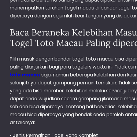
menempatkan taruhan togel macau di bandar togel to
dipercaya dengan sejumlah keuntungan yang disiapkan
Baca Beraneka Kelebihan Masu
Togel Toto Macau Paling diper
Pilih masuk dengan bandar togel toto macau bisa diper
paling dianjurkan bagi para togelers waktu ini. Tidak c
toto macau
saja, namun beberapa kelebihan dan keu
selanjutnya dapat gampang pemain temukan. Tidak se
yang ada bisa memberi kelebihan melalui service judin
dapat anda wujudkan secara gampang jikamana masuk
sah dan bisa dipercaya. Tentang hal bervariasi kelebih
macau bisa dipercaya yang hendak anda peroleh antara l
antaranya:
• Jenis Permainan Togel yang Komplet