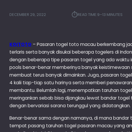
⏱︎
DECEMBER 29, 2022
READ TIME:
9–13 MINUTES
KOITOTO
– Pasaran togel toto macau berkembang jad
terlaris serta banyak disukai beberapa togelers di Indon
dengan beberapa tipe pasaran togel yang ada waktu i
pools benar-benar memberinya banyak keistimewaan s
membuat terus banyak dimainkan. Juga, pasaran togel 
4 kalii tiap-tiap satu harinya serta memberi penawara
membantu. Belumlah lagi, menempatkan taruhan togel 
meringankan sebab bisa dijangkau lewat bandar togel t
dengan bervariasi sarana terunggul yang didatangkan.
Benar-benar sama dengan namanya, di mana bandar t
tempat pasang taruhan togel pasaran macau yang am