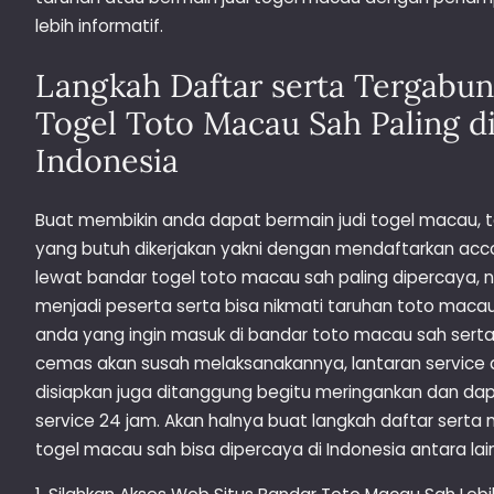
lebih informatif.
Langkah Daftar serta Tergabun
Togel Toto Macau Sah Paling d
Indonesia
Buat membikin anda dapat bermain judi togel macau, t
yang butuh dikerjakan yakni dengan mendaftarkan accoun
lewat bandar togel toto macau sah paling dipercaya, 
menjadi peserta serta bisa nikmati taruhan toto macau
anda yang ingin masuk di bandar toto macau sah serta
cemas akan susah melaksanakannya, lantaran service
disiapkan juga ditanggung begitu meringankan dan da
service 24 jam. Akan halnya buat langkah daftar serta 
togel macau sah bisa dipercaya di Indonesia antara lain 