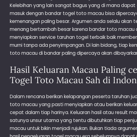
Kelebihan yang lain sangat bagus yang di mana dapa
masuk dengan bandar togel toto macau bisa dipercay
kemenangan paling besar. Argumen anda selalu akan 
menang bertambah besar karena bandar toto macau d
menyiapkan service taruhan togel terbaik baik member-
murni tanpa ada penyimpangan. Di lain bidang, tiap 
toto macau di bandar paling dipercaya akan dibayarka
Hasil Keluaran Macau Paling c
Togel Toto Macau Sah di Indon
Dalam rencana berikan kelapangan peserta taruhan jud
toto macau yang pasti menyiapkan atau berikan keluar
cepat dalam tiap harinya. Keluaran hasil atau result ma
satunya unsur utama yang tentu dibutuhkan tiap penjudi
macau untuk bikin menjadi rujukan. Bukan tiada arg
hasil pengeluaran togel macau era sebelumnya dapat