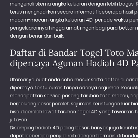
mengenali skema angka keluaran dengan lebih bagus. K
terus menghadirkan secara informatif beberapa hasil 
macam-macam angka keluaran 4D, periode waktu pen
pengeluarannya hingga amat ringan bagi para betto
dengan benar dan baik.
Daftar di Bandar Togel Toto M
dipercaya Agunan Hadiah 4D Pa
Utamanya buat anda coba masuk serta daftar di banda
dipercaya tentu bukan tanpa adanya argumen. Kecuali
mendapatkan service pasang taruhan toto macau, tiap 
berpeluang besar peroleh sejumlah keuntungan luar bi
bisa diperoleh lewat taruhan togel 4D yang tawarkan h
juta-an.
Disamping hadiah 4D paling besar, banyak juga keuntu
dapat beberapa penjudi raih dengan bermain di banda