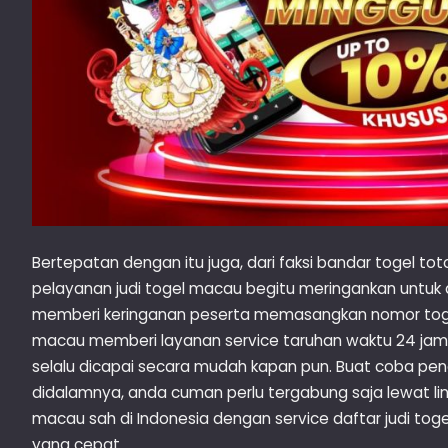
Bertepatan dengan itu juga, dari faksi bandar togel t
pelayanan judi togel macau begitu meringankan untuk 
memberi keringanan peserta memasangkan nomor togel 
macau memberi layanan service taruhan waktu 24 jam
selalu dicapai secara mudah kapan pun. Buat coba pe
didalamnya, anda cuman perlu tergabung saja lewat link
macau sah di Indonesia dengan service daftar judi tog
yang cepat.