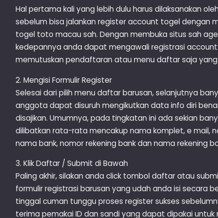
Hal pertama kali yang lebih dulu harus dilaksanakan ole
sebelum bisa jalankan register account togel dengan
togel toto macau sah. Dengan membuka situs sah agen
kedepannya anda dapat mengawali registrasi account
memutuskan pendaftaran atau menu daftar saja yang 
2. Mengisi Formulir Register
Selesai dari pilih menu daftar barusan, selanjutnya ba
anggota dapat disuruh mengikutkan data info diri benar 
disajikan. Umumnya, pada tingkatan ini ada sekian bany
dilibatkan rata-rata mencakup nama komplet, e mail, 
nama bank, nomor rekening bank dan nama rekening ba
3. Klik Daftar / Submit di Bawah
Paling akhir, silakan anda click tombol daftar atau sub
formulir registrasi barusan yang udah anda isi secara 
tinggal cuman tunggu proses register sukses sebelum
terima pemakai ID dan sandi yang dapat dipakai untu