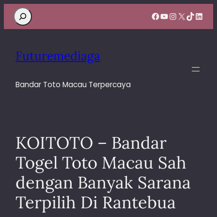
Search
Facebook
YouTube
Instagram
X
TikTok
Linke
Futuremediaga
Bandar Toto Macau Terpercaya
KOITOTO – Bandar
Togel Toto Macau Sah
dengan Banyak Sarana
Terpilih Di Rantebua