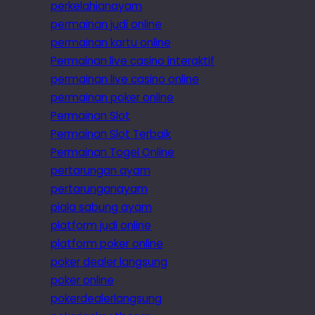
perkelahianayam
permainan judi online
permainan kartu online
Permainan live casino interaktif
permainan live casino online
permainan poker online
Permainan Slot
Permainan Slot Terbaik
Permainan Togel Online
pertarungan ayam
pertarunganayam
piala sabung ayam
platform judi online
platform poker online
poker dealer langsung
poker online
pokerdealerlangsung