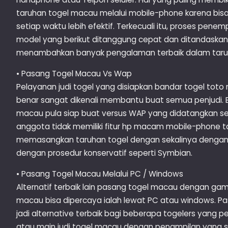
taruhan togel macau melalui mobile-phone karena bis
setiap waktu lebih efektif. Terkecuali itu, proses pen
model yang berikut ditanggung cepat dan ditandaska
menambahkan banyak pengalaman terbaik dalam taruh
• Pasang Togel Macau Vs Wap
Pelayanan judi togel yang disiapkan bandar togel tot
benar sangat dikenali membantu buat semua penjudi. B
macau pula siap buat versus WAP yang didatangkan se
anggota tidak memiliki fitur hp macam mobile-phone t
memasangkan taruhan togel dengan sekalinya denga
dengan prosedur konservatif seperti Symbian.
• Pasang Togel Macau Melalui PC / Windows
Alternatif terbaik lain pasang togel macau dengan ga
macau bisa dipercaya ialah lewat PC atau windows. Past
jadi alternative terbaik bagi beberapa togelers yang
atau main judi togel macau dengan penampilan yang s