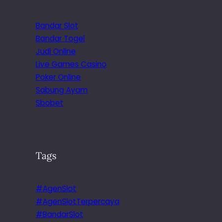
Bandar Slot
Bandar Togel
Judi Online
Live Games Casino
Poker Online
Sabung Ayam
Sbobet
Tags
#AgenSlot
#AgenSlotTerpercaya
#BandarSlot