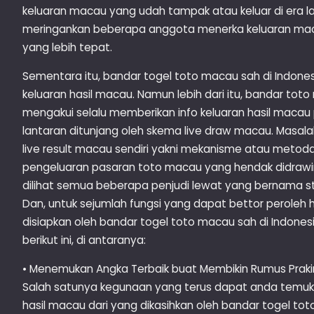
keluaran macau yang udah tampak atau keluar di era la
meringankan beberapa anggota menerka keluaran maca
yang lebih tepat.
Sementara itu, bandar togel toto macau sah di Indone
keluaran hasil macau. Namun lebih dari itu, bandar to
mengakui selalu memberikan info keluaran hasil macau
lantaran ditunjang oleh skema live draw macau. Masalah
live result macau sendiri yakni mekanisme atau metoda
pengeluaran pasaran toto macau yang hendak didrawi
dilihat semua beberapa penjudi lewat yang bernama s
Dan, untuk sejumlah fungsi yang dapat bettor peroleh 
disiapkan oleh bandar togel toto macau sah di Indones
berikut ini, di antaranya:
• Menemukan Angka Terbaik buat Membikin Rumus Praki
Salah satunya kegunaan yang terus dapat anda temuk
hasil macau dari yang dikasihkan oleh bandar togel to