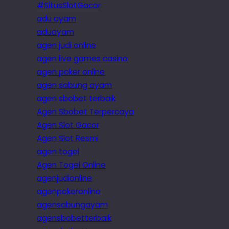
#SitusSlotGacor
adu ayam
aduayam
agen judi online
agen live games casino
agen poker online
agen sabung ayam
agen sbobet terbaik
Agen Sbobet Terpercaya
Agen Slot Gacor
Agen Slot Resmi
agen togel
Agen Togel Online
agenjudionline
agenpokeronline
agensabungayam
agensbobetterbaik