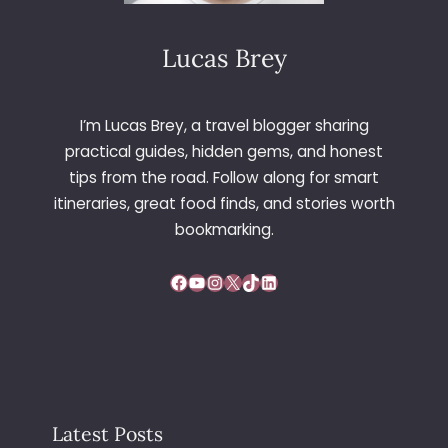
Lucas Brey
I’m Lucas Brey, a travel blogger sharing
practical guides, hidden gems, and honest
tips from the road. Follow along for smart
itineraries, great food finds, and stories worth
bookmarking.
Facebook
YouTube
Instagram
X
TikTok
LinkedIn
Latest Posts