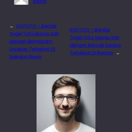
admin
←
KOITOTO – Bandar
KOITOTO – Bandar
Togel Toto Macau Sah
Togel Toto Macau Sah
dengan Bermacam
dengan Banyak Sarana
Layanan Terhebat Di
Terhebat Di Rantau
→
Sajingan Besar