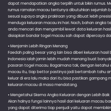
dapat mendapatkan angka terpilih untuk bikin rumus
rumus ramalan macau tentunya dibutuhkan sejumlah b
sesuai supaya angka prakiraan yang dibuat lebih presis
menduga keluaran macau ini hari. Nach, bahan angka te
anda mencari dan mengambil lewat data keluaran hasi
disiapkan bandar togel macau sah dapat dipercaya dal
• Menjamin Lebih Ringan Menang
Faedah paling besar yang lain bisa diberi keluaran hasi
Indonesia ialah jamin lebih mudah menang buat bany
pasaran togel macau. Bagaimana tak, dengan ketahui 
macau itu, tiap bettor pastinya jadi bertambah tahu 
keluar di era lalu maka dari itu bisa pastikan gampan
keluaran macau di masa mendatang.
• Mengetahui Skema Angka Keluaran dengan Lebih Baik
Akan halnya fungsi lainnya hasil dari keluaran macau 
yang dapat diterima tiap penjudi yaitu dapat membikin