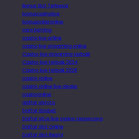
Bonus Slot Terbesar
bonuscasinolive
bonuspokeronline
cara betting
casino live online
casino live streaming online
Casino live streaming terbaik
Casino live terbaik 2024
Casino live terbaik 2026
casino online
casino online live dealer
casinoonline
daftar olxtoto
Daftar Sbobet
Daftar situs live casino terpercaya
Daftar Slot Online
Daftar Slot Resmi