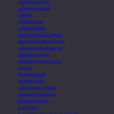
judisabungayam
judisbobetonline
judislot
judislotonline
judislotterbaik
Kasino langsung online
kejuaraan sabung ayam
kejuaraansabungayam
keluaran sydney
Keluaran Sydney Lotto
koitoto
layanan togel
layanantogel
Link Sbobet Terbaru
linkalternatifsbobet
linksbobetresmi
live casino