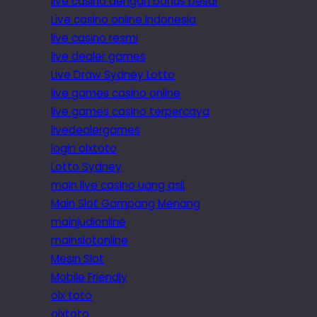
live casino dengan bonus besar
Live casino online Indonesia
live casino resmi
live dealer games
Live Draw Sydney Lotto
live games casino online
live games casino terpercaya
livedealergames
login olxtoto
Lotto Sydney
main live casino uang asli
Main Slot Gampang Menang
mainjudionline
mainslotonline
Mesin Slot
Mobile Friendly
olx toto
olxtoto