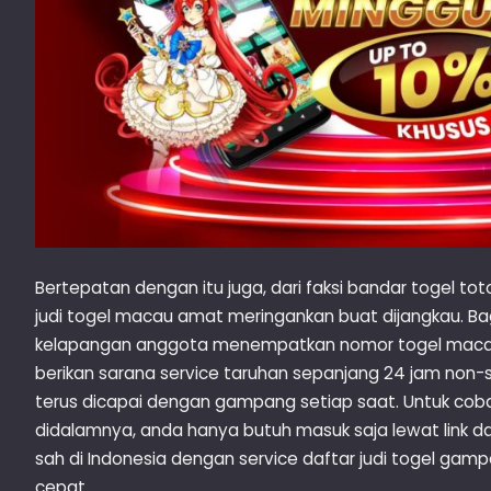
Bertepatan dengan itu juga, dari faksi bandar togel to
judi togel macau amat meringankan buat dijangkau. B
kelapangan anggota menempatkan nomor togel macau, 
berikan sarana service taruhan sepanjang 24 jam non-
terus dicapai dengan gampang setiap saat. Untuk co
didalamnya, anda hanya butuh masuk saja lewat link da
sah di Indonesia dengan service daftar judi togel gam
cepat.