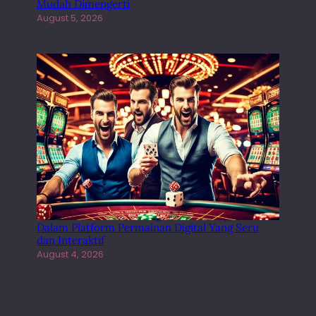
Mudah Dimengerti
August 5, 2026
Live Games Casino Mengenal Teknologi Modern
Dalam Platform Permainan Digital Yang Seru
dan Interaktif
August 4, 2026