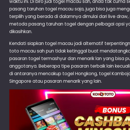
waktu ini. Di biro judi togel macau sah, anda tak cuma
pasang taruhan togel macau saja, juga bisa juga meng
terpilih yang berada di dalamnya dimulai dari live draw
metoda pasang taruhan togel dengan pelbagai opsi ya
dikasihkan.
Kendati siapkan togel macau jadi alternatif terpenting
toto macau sah pun tidak ketinggal buat mendatangk
pasaran togel termashyur dan menarik lan yang bisa pu
anggotanya. Beberapa tipe pasaran terbaik lain kecual
di antaranya mencakup togel Hongkong, togel Kamboja,
Singapore atau pasaran menarik yang lain.