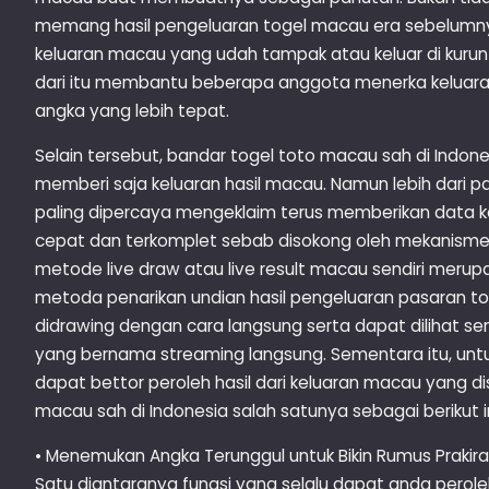
memang hasil pengeluaran togel macau era sebelumn
keluaran macau yang udah tampak atau keluar di kurun 
dari itu membantu beberapa anggota menerka keluaran
angka yang lebih tepat.
Selain tersebut, bandar togel toto macau sah di Indon
memberi saja keluaran hasil macau. Namun lebih dari p
paling dipercaya mengeklaim terus memberikan data ke
cepat dan terkomplet sebab disokong oleh mekanisme
metode live draw atau live result macau sendiri mer
metoda penarikan undian hasil pengeluaran pasaran t
didrawing dengan cara langsung serta dapat dilihat s
yang bernama streaming langsung. Sementara itu, un
dapat bettor peroleh hasil dari keluaran macau yang di
macau sah di Indonesia salah satunya sebagai berikut in
• Menemukan Angka Terunggul untuk Bikin Rumus Prakir
Satu diantaranya fungsi yang selalu dapat anda perol