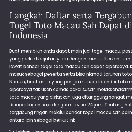
Langkah Daftar serta Tergabun
Togel Toto Macau Sah Dapat d
Indonesia
Buat membikin anda dapat main judi togel macau, pas
yang perlu dikerjakan yaitu dengan mendaftarkan accoun
lewat bandar togel toto macau sah dapat dipercaya,
masuk sebagai peserta serta bisa nikmati taruhan tot
Namun, buat anda yang pengin masuk di bandar toto 
dipercaya tak usah cemas bakal susah melaksanakannya
toto macau yang disiapkan juga ditanggung sangat
dicapai kapan saja dengan service 24 jam. Tentang ha
tergabung ringan melalui bandar togel macau sah palin
antara lain sebagai berikut ini: