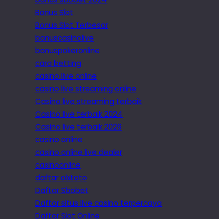
Bonus Slot
Bonus Slot Terbesar
bonuscasinolive
bonuspokeronline
cara betting
casino live online
casino live streaming online
Casino live streaming terbaik
Casino live terbaik 2024
Casino live terbaik 2026
casino online
casino online live dealer
casinoonline
daftar olxtoto
Daftar Sbobet
Daftar situs live casino terpercaya
Daftar Slot Online