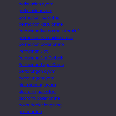
perkelahian ayam
perkelahianayam
permainan judi online
permainan kartu online
Permainan live casino interaktif
permainan live casino online
permainan poker online
Permainan Slot
Permainan Slot Terbaik
Permainan Togel Online
pertarungan ayam
pertarunganayam
piala sabung ayam
platform judi online
platform poker online
poker dealer langsung
poker online