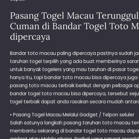
Pasang Togel Macau Terunggul
Cuman di Bandar Togel Toto 
dipercaya
Bandar toto macau paling dipercaya pastinya sudah ja
taruhan togel terpilih yang ada buat memberinya sar
untuk banyak togelers yang mau taruhan di pasar togel 
hanya itu, tapi bandar toto macau bisa dipercaya ju
pasang toto macau terbaik berikut dengan pelbagai op
bandar togel toto macau bisa dipercaya, tersebut se
togel terbaik dapat anda rasakan secara mudah antara 
• Pasang Togel Macau Melalui Gadget / Telpon seluler
Salah satunya langkah pasang taruhan toto macau ter
membantu sekarang di bandar togel toto macau dapat
gadget atau Mobile phone. Perihal yang sangat memb