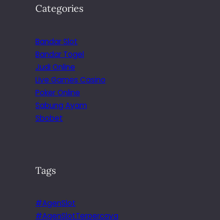
Categories
Bandar Slot
Bandar Togel
Judi Online
Live Games Casino
Poker Online
Sabung Ayam
Sbobet
Tags
#AgenSlot
#AgenSlotTerpercaya