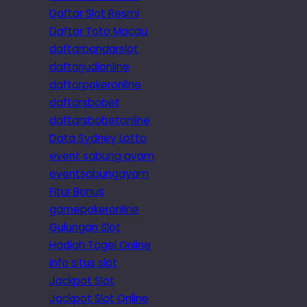
Daftar Slot Resmi
Daftar Toto Macau
daftarbandarslot
daftarjudionline
daftarpokeronline
daftarsbobet
daftarsbobetonline
Data Sydney Lotto
event sabung ayam
eventsabungayam
Fitur Bonus
gamepokeronline
Gulungan Slot
Hadiah Togel Online
info situs slot
Jackpot Slot
Jackpot Slot Online