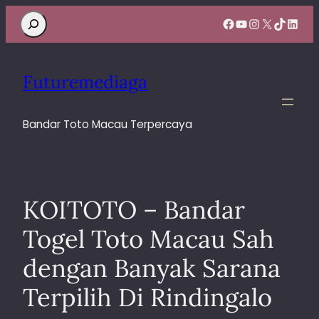
Search
Facebook
YouTube
Instagram
X
TikTok
Linke
Futuremediaga
Bandar Toto Macau Terpercaya
KOITOTO – Bandar
Togel Toto Macau Sah
dengan Banyak Sarana
Terpilih Di Rindingalo