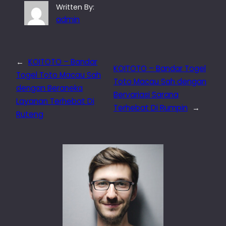
Written By:
admin
←
KOITOTO – Bandar
KOITOTO – Bandar Togel
Togel Toto Macau Sah
Toto Macau Sah dengan
dengan Beraneka
Bervariasi Sarana
Layanan Terhebat Di
Terhebat Di Rumpin
→
Ruteng