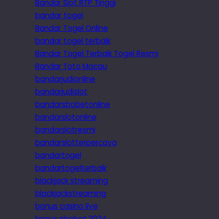
Bandar Slot RTP Tinggi
bandar togel
Bandar Togel Online
bandar togel terbaik
Bandar Togel Terbaik Togel Resmi
Bandar Toto Macau
bandarjudionline
bandarjudislot
bandarsbobetonline
bandarslotonline
bandarslotresmi
bandarslotterpercaya
bandartogel
bandartogelterbaik
blackjack streaming
blackjackstreaming
bonus casino live
bonus sbobet 2024