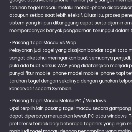
taruhan togel macau melalui mobile-phone disebabkan
ataupun setiap saat lebih efektif. Diluar itu, proses 
sistem yang ini pun ditanggung cepat serta dijamin 
memperbanyak banyak pengalaman terunggul dalam ta
• Pasang Togel Macau Vs Wap
Pelayanan judi togel yang disajikan bandar togel tot
sangat diketahui meringankan buat semuanya penjudi.
pula ada buat versus WAP yang didatangkan menjadi pi
punyai fitur mobile-phone model mobile-phone tapi 
taruhan togel dengan sekalinya dengan gunakan telpo
konservatif seperti Symbian.
• Pasang Togel Macau Melalui PC / Windows
Opsi terpilih lain pasang togel macau secara gampang
dapat dipercaya merupakan lewat PC atau windows. Ten
preferensi terbaik bagi beberapa togelers yang ingin
main judi togel macau dengan penampilan yang makin m