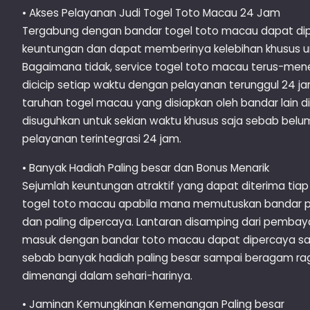
• Akses Pelayanan Judi Togel Toto Macau 24 Jam
Tergabung dengan bandar togel toto macau dapat di
keuntungan dan dapat memberinya kelebihan khusus un
Bagaimana tidak, service togel toto macau terus-mene
dicicip setiap waktu dengan pelayanan terunggul 24 ja
taruhan togel macau yang disiapkan oleh bandar lai
disuguhkan untuk sekian waktu khusus saja sebab belu
pelayanan terintegrasi 24 jam.
• Banyak Hadiah Paling besar dan Bonus Menarik
Sejumlah keuntungan atraktif yang dapat diterima tiap
togel toto macau apabila mana memutuskan bandar p
dan paling dipercaya. Lantaran disamping dari pemba
masuk dengan bandar toto macau dapat dipercaya s
sebab banyak hadiah paling besar sampai beragam r
dimenangi dalam sehari-harinya.
• Jaminan Kemungkinan Kemenangan Paling besar