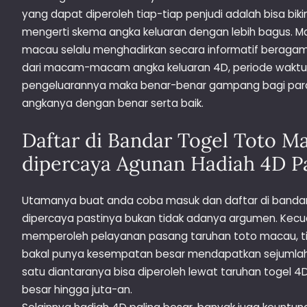
yang dapat diperoleh tiap-tiap penjudi adalah bisa biki
mengerti skema angka keluaran dengan lebih bagus. Ma
macau selalu menghadirkan secara informatif beragam 
dari macam-macam angka keluaran 4D, periode waktu
pengeluarannya maka benar-benar gampang bagi pa
angkanya dengan benar serta baik.
Daftar di Bandar Togel Toto M
dipercaya Agunan Hadiah 4D Pa
Utamanya buat anda coba masuk dan daftar di bandar
dipercaya pastinya bukan tidak adanya argumen. Kec
memperoleh pelayanan pasang taruhan toto macau, ti
bakal punya kesempatan besar mendapatkan sejumlah 
satu diantaranya bisa diperoleh lewat taruhan togel 4
besar hingga juta-an.