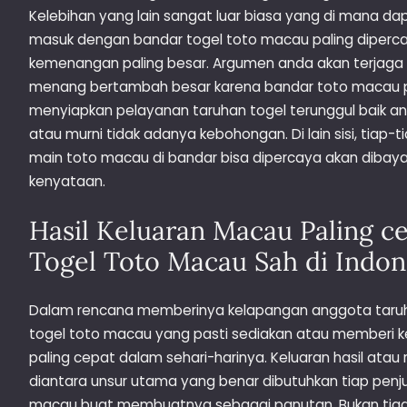
Kelebihan yang lain sangat luar biasa yang di mana d
masuk dengan bandar togel toto macau paling diperc
kemenangan paling besar. Argumen anda akan terjag
menang bertambah besar karena bandar toto macau p
menyiapkan pelayanan taruhan togel terunggul baik an
atau murni tidak adanya kebohongan. Di lain sisi, tiap
main toto macau di bandar bisa dipercaya akan dibaya
kenyataan.
Hasil Keluaran Macau Paling c
Togel Toto Macau Sah di Indon
Dalam rencana memberinya kelapangan anggota taruha
togel toto macau yang pasti sediakan atau memberi ke
paling cepat dalam sehari-harinya. Keluaran hasil atau r
diantara unsur utama yang benar dibutuhkan tiap penjud
macau buat membuatnya sebagai panutan. Bukan tiad