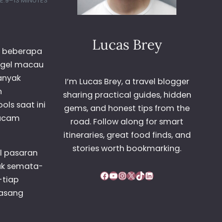
E:
9–13 MINUTES
Lucas Brey
i beberapa
togel macau
anyak
I’m Lucas Brey, a travel blogger
n
sharing practical guides, hidden
ls saat ini
gems, and honest tips from the
macam
road. Follow along for smart
itineraries, great food finds, and
stories worth bookmarking.
l pasaran
tak semata-
Facebook
YouTube
Instagram
X
TikTok
LinkedIn
-tiap
pasang