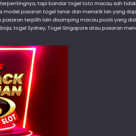
terpentingnya, tapi bandar togel toto macau sah tidak
s model pasaran togel tenar dan menarik lan yang dap
pasaran terpilih lain disamping macau pools yang dis
oja, togel Sydney, Togel Singapore atau pasaran men