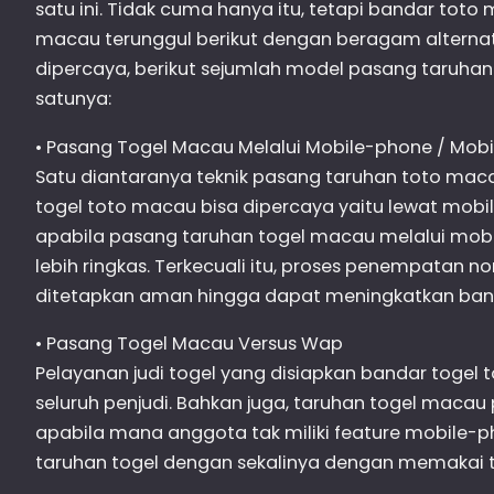
satu ini. Tidak cuma hanya itu, tetapi bandar to
macau terunggul berikut dengan beragam alternat
dipercaya, berikut sejumlah model pasang taruha
satunya:
• Pasang Togel Macau Melalui Mobile-phone / Mob
Satu diantaranya teknik pasang taruhan toto maca
togel toto macau bisa dipercaya yaitu lewat mob
apabila pasang taruhan togel macau melalui mobi
lebih ringkas. Terkecuali itu, proses penempatan 
ditetapkan aman hingga dapat meningkatkan bany
• Pasang Togel Macau Versus Wap
Pelayanan judi togel yang disiapkan bandar toge
seluruh penjudi. Bahkan juga, taruhan togel maca
apabila mana anggota tak miliki feature mobil
taruhan togel dengan sekalinya dengan memakai te