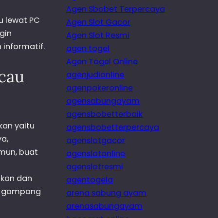
Agen Sbobet Terpercaya
u lewat PC
Agen Slot Gacor
ngin
Agen Slot Resmi
informatif.
agen togel
Agen Togel Online
acau
agenjudionline
agenpokeronline
agensabungayam
agensbobetterbaik
kan yaitu
agensbobetterpercaya
ya,
agenslotgacor
amun, buat
agenslotonline
agenslotresmi
nkan dan
agentogela
ng gampang
arena sabung ayam
arenasabungayam