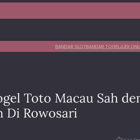
BANDAR SLOT
BANDAR TOGEL
JUDI ONL
gel Toto Macau Sah de
h Di Rowosari