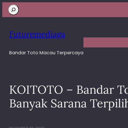
Search
Futuremediaga
Bandar Toto Macau Terpercaya
KOITOTO – Bandar To
Banyak Sarana Terpili