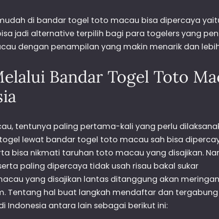
a mudah di bandar togel toto macau bisa dipercaya yait
isa jadi alternative terpilih bagi para togelers yang pe
cau dengan penampilan yang makin menarik dan lebih 
elalui Bandar Togel Toto M
sia
u, tentunya paling pertama-kali yang perlu dilaksana
togel lewat bandar togel toto macau sah bisa diperca
ta bisa nikmati taruhan toto macau yang disajikan. N
ta paling dipercaya tidak usah risau bakal sukar
macau yang disajikan lantas ditanggung akan meringa
m. Tentang hal buat langkah mendaftar dan tergabu
 Indonesia antara lain sebagai berikut ini: