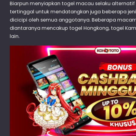
Biarpun menyiapkan togel macau selaku alternatif 
tertinggal untuk mendatangkan juga beberapa jeni
dicicipi oleh semua anggotanya. Beberapa macam 
diantaranya mencakup togel Hongkong, togel Kamb
lain.