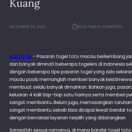
Kuang
⏱︎
DECEMBER 29, 2022
READ TIME:
9–13 MINUTES
KOITOTO
– Pasaran togel toto macau berkembang jadi 
dan banyak diminati beberapa togelers di Indonesia sek
dengan beberapa tipe pasaran togel yang ada sekaran
macau pools memanglah memberi banyak keistimewaan
membuat selalu banyak dimainkan. Bahkan juga, pasaran 
keluaran 4 kalii tiap-tiap satu harinya serta memberi
sangat membantu. Belum juga, memasangkan taruhan t
sangat membantu sebab bisa dicapai lewat bandar to
dengan bervariasi layanan terpilih yang didatangkan.
Sangatlah sesuai namanya, di mana bandar togel tot