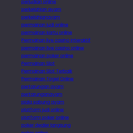
perjudian online
perkelahian ayam
perkelahianayam
permainan judi online
permainan kartu online
Permainan live casino interaktif
permainan live casino online
permainan poker online
Permainan Slot
Permainan Slot Terbaik
Permainan Togel Online
pertarungan ayam
pertarunganayam
piala sabung ayam
platform judi online
platform poker online
poker dealer langsung
poker online