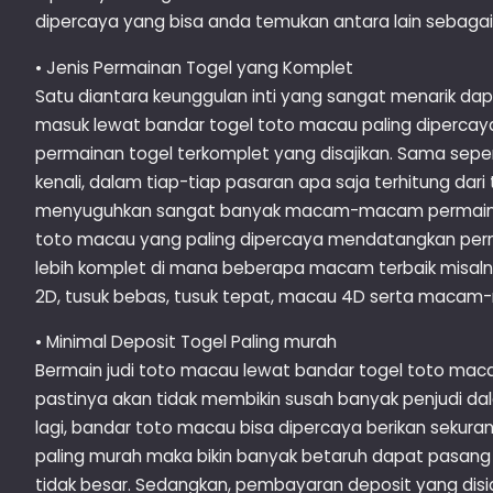
dipercaya yang bisa anda temukan antara lain sebagai be
• Jenis Permainan Togel yang Komplet
Satu diantara keunggulan inti yang sangat menarik da
masuk lewat bandar togel toto macau paling dipercay
permainan togel terkomplet yang disajikan. Sama sepe
kenali, dalam tiap-tiap pasaran apa saja terhitung dari
menyuguhkan sangat banyak macam-macam permainan 
toto macau yang paling dipercaya mendatangkan pe
lebih komplet di mana beberapa macam terbaik misaln
2D, tusuk bebas, tusuk tepat, macau 4D serta macam
• Minimal Deposit Togel Paling murah
Bermain judi toto macau lewat bandar togel toto maca
pastinya akan tidak membikin susah banyak penjudi dal
lagi, bandar toto macau bisa dipercaya berikan sekura
paling murah maka bikin banyak betaruh dapat pasang
tidak besar. Sedangkan, pembayaran deposit yang disi