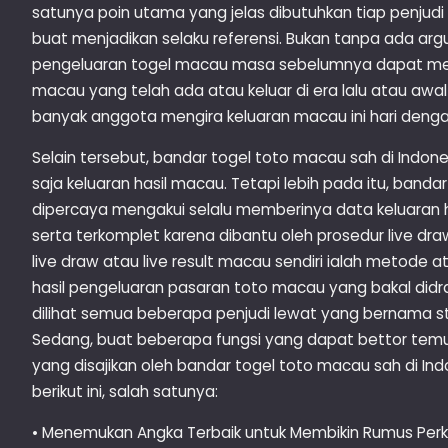
satunya poin utama yang jelas dibutuhkan tiap penjudi
buat menjadikan selaku referensi. Bukan tanpa ada argu
pengeluaran togel macau masa sebelumnya dapat me
macau yang telah ada atau keluar di era lalu atau aw
banyak anggota mengira keluaran macau ini hari denga
Selain tersebut, bandar togel toto macau sah di Indon
saja keluaran hasil macau. Tetapi lebih pada itu, band
dipercaya mengakui selalu memberinya data keluaran 
serta terkomplet karena dibantu oleh prosedur live d
live draw atau live result macau sendiri ialah metode a
hasil pengeluaran pasaran toto macau yang bakal didr
dilihat semua beberapa penjudi lewat yang bernama s
Sedang, buat beberapa fungsi yang dapat bettor temuk
yang disajikan oleh bandar togel toto macau sah di Ind
berikut ini, salah satunya:
• Menemukan Angka Terbaik untuk Membikin Rumus Perk