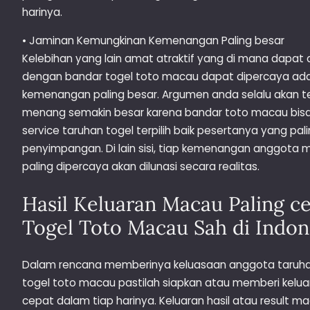
harinya.
• Jaminan Kemungkinan Kemenangan Paling besar
Kelebihan yang lain amat atraktif yang di mana dapat a
dengan bandar togel toto macau dapat dipercaya ad
kemenangan paling besar. Argumen anda selalu akan t
menang semakin besar karena bandar toto macau bisa 
service taruhan togel terpilih baik pesertanya yang pal
penyimpangan. Di lain sisi, tiap kemenangan anggota 
paling dipercaya akan dilunasi secara realitas.
Hasil Keluaran Macau Paling c
Togel Toto Macau Sah di Indon
Dalam rencana memberinya keluasaan anggota taruhan
togel toto macau pastilah siapkan atau memberi keluar
cepat dalam tiap harinya. Keluaran hasil atau result ma