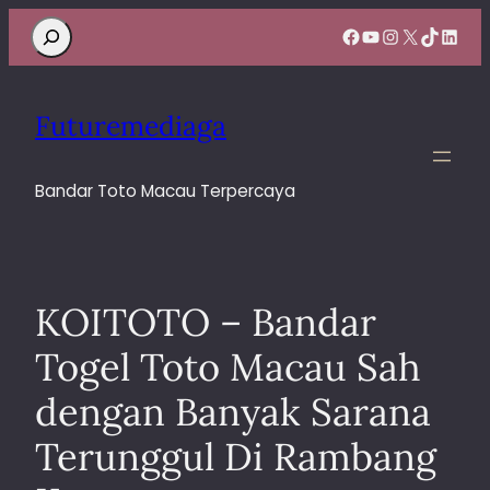
Search
Facebook
YouTube
Instagram
X
TikTok
Linke
Futuremediaga
Bandar Toto Macau Terpercaya
KOITOTO – Bandar
Togel Toto Macau Sah
dengan Banyak Sarana
Terunggul Di Rambang