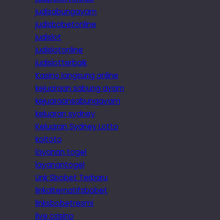
judisabungayam
judisbobetonline
judislot
judislotonline
judislotterbaik
Kasino langsung online
kejuaraan sabung ayam
kejuaraansabungayam
keluaran sydney
Keluaran Sydney Lotto
koitoto
layanan togel
layanantogel
Link Sbobet Terbaru
linkalternatifsbobet
linksbobetresmi
live casino