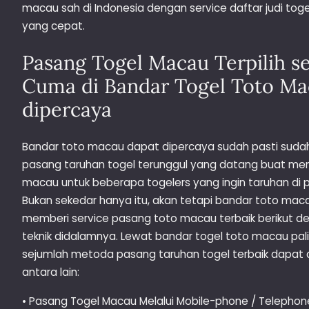
macau sah di Indonesia dengan service daftar judi tog
yang cepat.
Pasang Togel Macau Terpilih 
Cuma di Bandar Togel Toto Ma
dipercaya
Bandar toto macau dapat dipercaya sudah pasti sudah
pasang taruhan togel terunggul yang datang buat me
macau untuk beberapa togelers yang ingin taruhan di pasa
Bukan sekedar hanya itu, akan tetapi bandar toto maca
memberi service pasang toto macau terbaik berikut d
teknik didalamnya. Lewat bandar togel toto macau pali
sejumlah metoda pasang taruhan togel terbaik dapat
antara lain:
• Pasang Togel Macau Melalui Mobile-phone / Telephone