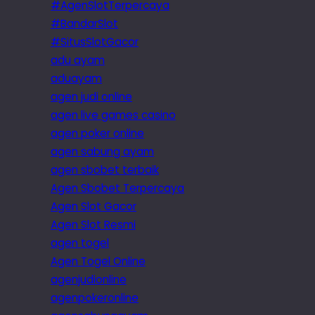
#AgenSlotTerpercaya
#BandarSlot
#SitusSlotGacor
adu ayam
aduayam
agen judi online
agen live games casino
agen poker online
agen sabung ayam
agen sbobet terbaik
Agen Sbobet Terpercaya
Agen Slot Gacor
Agen Slot Resmi
agen togel
Agen Togel Online
agenjudionline
agenpokeronline