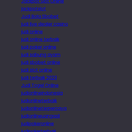
Jackpot Slot Online
jackpotslot
Judi Bola Sbobet
judi live dealer casino
judi online
judi online terbaik
judi poker online
judi sabung ayam
judi sbobet online
judi slot online
judi terbaik 2023
Judi Togel Online
judionlineindonesia
judionlineterbaik
judionlineterpercaya
judionlineuangasli
judipokeronline
judipokerterbaik