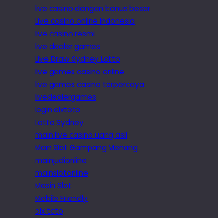
live casino dengan bonus besar
Live casino online Indonesia
live casino resmi
live dealer games
Live Draw Sydney Lotto
live games casino online
live games casino terpercaya
livedealergames
login olxtoto
Lotto Sydney
main live casino uang asli
Main Slot Gampang Menang
mainjudionline
mainslotonline
Mesin Slot
Mobile Friendly
olx toto