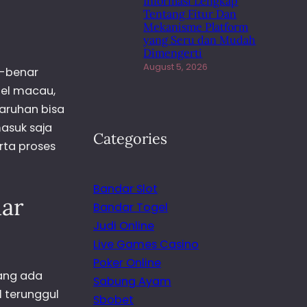
Informasi Lengkap
Tentang Fitur Dan
Mekanisme Platform
yang Seru dan Mudah
Dimengerti
August 5, 2026
r-benar
gel macau,
aruhan bisa
asuk saja
Categories
rta proses
Bandar Slot
dar
Bandar Togel
Judi Online
Live Games Casino
Poker Online
yang ada
Sabung Ayam
 terunggul
Sbobet