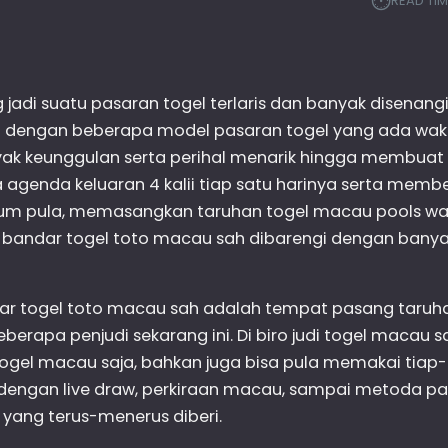
⏱︎
READ TIM
adi suatu pasaran togel terlaris dan banyak disenang
ng dengan beberapa model pasaran togel yang ada waktu
keunggulan serta perihal menarik hingga membuat 
 agenda keluaran 4 kalii tiap satu harinya serta membe
m pula, memasangkan taruhan togel macau pools wak
 bandar togel toto macau sah dibarengi dengan bany
r togel toto macau sah adalah tempat pasang taruha
erapa penjudi sekarang ini. Di biro judi togel macau s
ogel macau saja, bahkan juga bisa pula memakai tiap-
 dengan live draw, perkiraan macau, sampai metoda p
yang terus-menerus diberi.