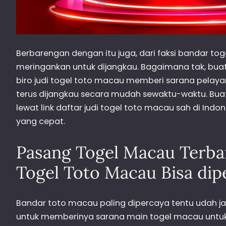
Berbarengan dengan itu juga, dari faksi bandar to
meringankan untuk dijangkau. Bagaimana tak, bu
biro judi togel toto macau memberi sarana pelaya
terus dijangkau secara mudah sewaktu-waktu. Bu
lewat link daftar judi togel toto macau sah di Ind
yang cepat.
Pasang Togel Macau Terba
Togel Toto Macau Bisa dip
Bandar toto macau paling dipercaya tentu udah ja
untuk memberinya sarana main togel macau untuk 