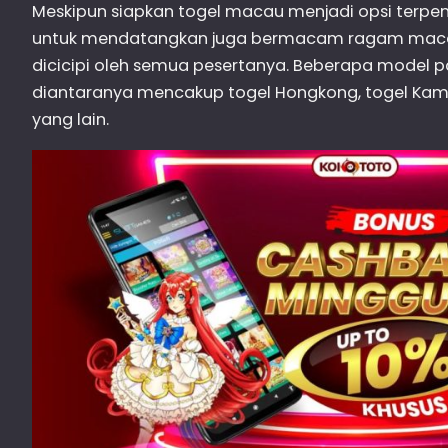
Meskipun siapkan togel macau menjadi opsi terpen
untuk mendatangkan juga bermacam ragam macam 
dicicipi oleh semua pesertanya. Beberapa model pa
diantaranya mencakup togel Hongkong, togel Kamb
yang lain.