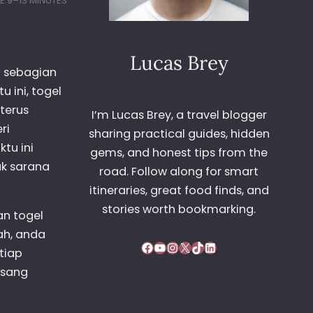
E:
9–13 MINUTES
Lucas Brey
i sebagian
 ini, togel
terus
I’m Lucas Brey, a travel blogger
ri
sharing practical guides, hidden
tu ini
gems, and honest tips from the
ak sarana
road. Follow along for smart
itineraries, great food finds, and
stories worth bookmarking.
n togel
ah, anda
Facebook
YouTube
Instagram
X
TikTok
LinkedIn
tiap
asang