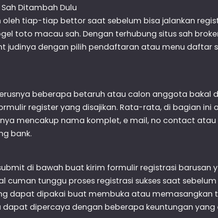
u Sah Ditambah Dulu
n oleh tiap-tiap bettor saat sebelum bisa jalankan regi
el toto macau sah. Dengan terhubung situs sah broker 
 judinya dengan pilih pendaftaran atau menu daftar 
terusnya beberapa betaruh atau calon anggota bakal d
mulir register yang disajikan. Rata-rata, di bagian ini 
mnya mencakup nama komplet, e mail, no contact atau 
ng bank.
 submit di bawah buat kirim formulir registrasi barusan
gal cuman tunggu proses registrasi sukses saat sebelum
ang dapat dipakai buat membuka atau memasangkan 
a dapat dipercaya dengan beberapa keuntungan yang d