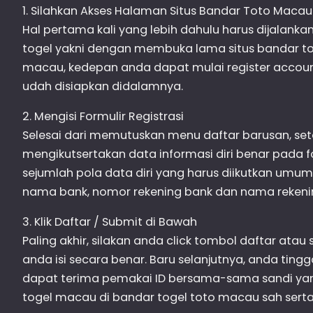
1. Silahkan Akses Halaman Situs Bandar Toto Maca
Hal pertama kali yang lebih dahulu harus dijalanka
togel yakni dengan membuka lama situs bandar tog
macau, kedepan anda dapat mulai register account
udah disiapkan didalamnya.
2. Mengisi Formulir Registrasi
Selesai dari memutuskan menu daftar barusan, se
mengikutsertakan data informasi diri benar pada for
sejumlah pola data diri yang harus diikutkan umu
nama bank, nomor rekening bank dan nama rekeni
3. Klik Daftar / Submit di Bawah
Paling akhir, silakan anda click tombol daftar atau
anda isi secara benar. Baru selanjutnya, anda ting
dapat terima pemakai ID bersama-sama sandi y
togel macau di bandar togel toto macau sah sert