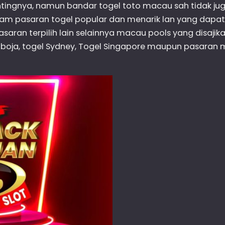
tingnya, namun bandar togel toto macau sah tidak jug
pasaran togel popular dan menarik lan yang dapat
saran terpilih lain selainnya macau pools yang disajik
oja, togel Sydney, Togel Singapore maupun pasaran 