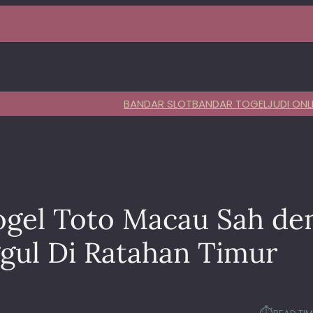
BANDAR SLOT
BANDAR TOGEL
JUDI ONL
gel Toto Macau Sah de
gul Di Ratahan Timur