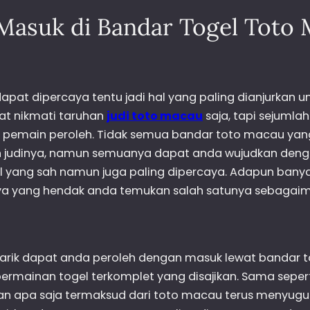
 Masuk di Bandar Togel Toto
pat dipercaya tentu jadi hal yang paling dianjurkan u
pat nikmati taruhan
judi toto macau
saja, tapi sejumlah
 pemain peroleh. Tidak semua bandar toto macau yan
n judinya, namun semuanya dapat anda wujudkan den
yang sah namun juga paling dipercaya. Adapun banya
aya yang hendak anda temukan salah satunya sebagaim
rik dapat anda peroleh dengan masuk lewat bandar t
mainan togel terkomplet yang disajikan. Sama seper
an apa saja termaksud dari toto macau terus menyugu