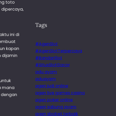
ng toto
 dipercaya,
Tags
tu ini di
membuat
#AgenSlot
pun kapan
#AgenSlotTerpercaya
n dijamin
#BandarSlot
#SitusSlotGacor
adu ayam
aduayam
untuk
agen judi online
la mana
agen live games casino
l dengan
agen poker online
agen sabung ayam
agen sbobet terbaik