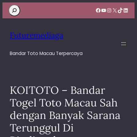
Search
Facebook
YouTube
Instagram
X
TikTok
Linke
Futuremediaga
Bandar Toto Macau Terpercaya
KOITOTO – Bandar
Togel Toto Macau Sah
dengan Banyak Sarana
Terunggul Di