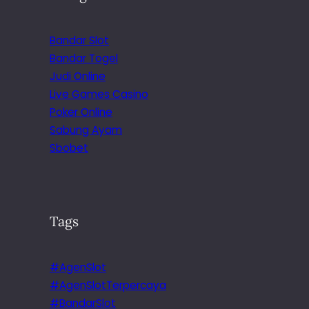
Bandar Slot
Bandar Togel
Judi Online
Live Games Casino
Poker Online
Sabung Ayam
Sbobet
Tags
#AgenSlot
#AgenSlotTerpercaya
#BandarSlot