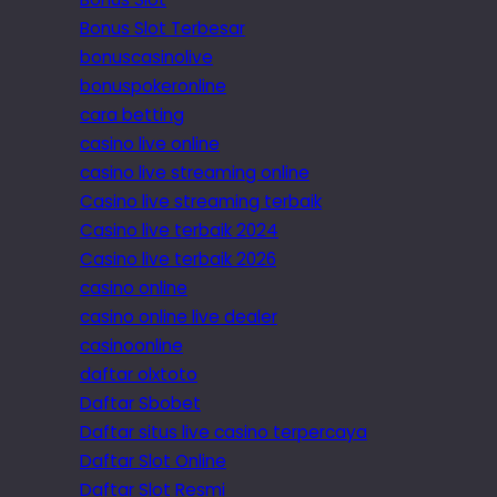
Bonus Slot Terbesar
bonuscasinolive
bonuspokeronline
cara betting
casino live online
casino live streaming online
Casino live streaming terbaik
Casino live terbaik 2024
Casino live terbaik 2026
casino online
casino online live dealer
casinoonline
daftar olxtoto
Daftar Sbobet
Daftar situs live casino terpercaya
Daftar Slot Online
Daftar Slot Resmi