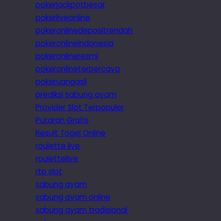
pokerjackpotbesar
pokerliveonline
pokeronlinedepositrendah
pokeronlineindonesia
pokeronlineresmi
pokeronlineterpercaya
pokeruangasli
prediksi sabung ayam
Provider Slot Terpopuler
Putaran Gratis
Result Togel Online
roulette live
roulettelive
rtp slot
sabung ayam
sabung ayam online
sabung ayam tradisional