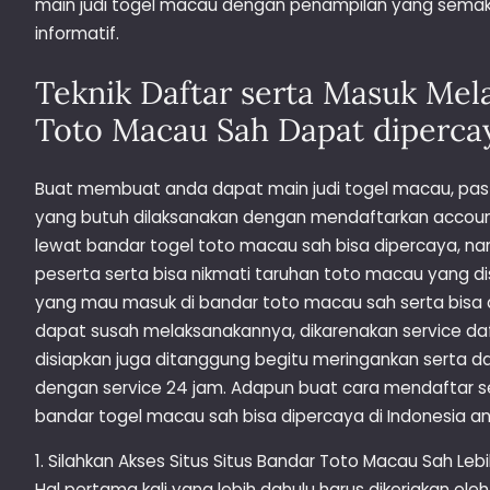
main judi togel macau dengan penampilan yang semaki
informatif.
Teknik Daftar serta Masuk Mel
Toto Macau Sah Dapat diperca
Buat membuat anda dapat main judi togel macau, pas
yang butuh dilaksanakan dengan mendaftarkan account. 
lewat bandar togel toto macau sah bisa dipercaya, na
peserta serta bisa nikmati taruhan toto macau yang di
yang mau masuk di bandar toto macau sah serta bisa
dapat susah melaksanakannya, dikarenakan service da
disiapkan juga ditanggung begitu meringankan serta d
dengan service 24 jam. Adapun buat cara mendaftar 
bandar togel macau sah bisa dipercaya di Indonesia anta
1. Silahkan Akses Situs Situs Bandar Toto Macau Sah Lebi
Hal pertama kali yang lebih dahulu harus dikerjakan ol