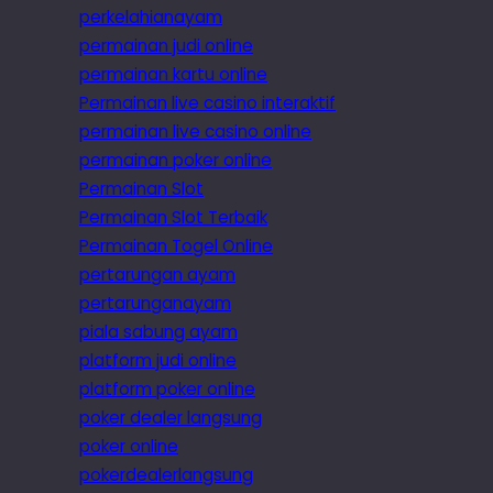
perkelahianayam
permainan judi online
permainan kartu online
Permainan live casino interaktif
permainan live casino online
permainan poker online
Permainan Slot
Permainan Slot Terbaik
Permainan Togel Online
pertarungan ayam
pertarunganayam
piala sabung ayam
platform judi online
platform poker online
poker dealer langsung
poker online
pokerdealerlangsung