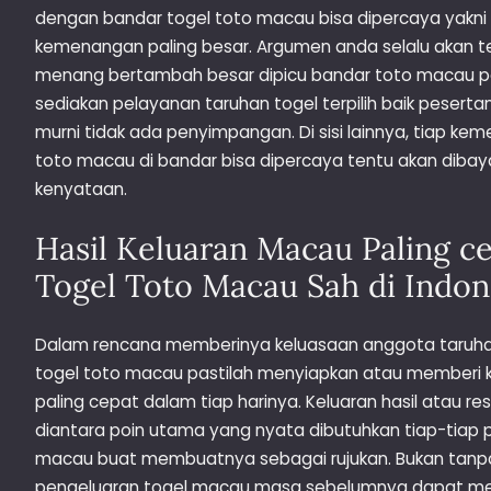
dengan bandar togel toto macau bisa dipercaya yakn
kemenangan paling besar. Argumen anda selalu akan t
menang bertambah besar dipicu bandar toto macau pa
sediakan pelayanan taruhan togel terpilih baik pesertan
murni tidak ada penyimpangan. Di sisi lainnya, tiap k
toto macau di bandar bisa dipercaya tentu akan dibay
kenyataan.
Hasil Keluaran Macau Paling c
Togel Toto Macau Sah di Indon
Dalam rencana memberinya keluasaan anggota taruhan
togel toto macau pastilah menyiapkan atau memberi k
paling cepat dalam tiap harinya. Keluaran hasil atau res
diantara poin utama yang nyata dibutuhkan tiap-tiap pe
macau buat membuatnya sebagai rujukan. Bukan tanpa 
pengeluaran togel macau masa sebelumnya dapat me