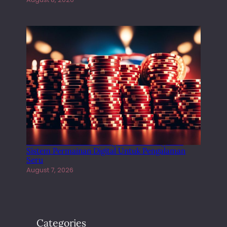
Live Games Casino Mengenal Teknologi Dan
Sistem Permainan Digital Untuk Pengalaman
Seru
August 7, 2026
Categories