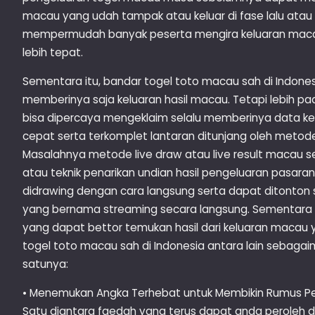
macau yang udah tampak atau keluar di fase lalu atau 
mempermudah banyak peserta mengira keluaran macau
lebih tepat.
Sementara itu, bandar togel toto macau sah di Indones
memberinya saja keluaran hasil macau. Tetapi lebih pa
bisa dipercaya mengeklaim selalu memberinya data kel
cepat serta terkomplet lantaran ditunjang oleh metod
Masalahnya metode live draw atau live result macau s
atau teknik penarikan undian hasil pengeluaran pasar
didrawing dengan cara langsung serta dapat ditonton
yang bernama streaming secara langsung. Sementara i
yang dapat bettor temukan hasil dari keluaran macau y
togel toto macau sah di Indonesia antara lain sebagaima
satunya:
• Menemukan Angka Terhebat untuk Membikin Rumus Pe
Satu diantara faedah yang terus dapat anda peroleh de