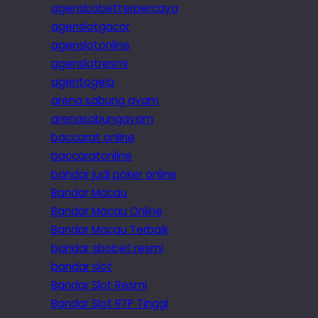
agensbobetterpercaya
agenslotgacor
agenslotonline
agenslotresmi
agentogela
arena sabung ayam
arenasabungayam
baccarat online
baccaratonline
bandar judi poker online
Bandar Macau
Bandar Macau Online
Bandar Macau Terbaik
bandar sbobet resmi
bandar slot
Bandar Slot Resmi
Bandar Slot RTP Tinggi