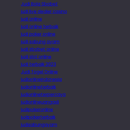
Judi Bola Sbobet
judi live dealer casino
judi online
judi online terbaik
judi poker online
judi sabung ayam
judi sbobet online
judi slot online
judi terbaik 2023
Judi Togel Online
judionlineindonesia
judionlineterbaik
judionlineterpercaya
judionlineuangasli
judipokeronline
judipokerterbaik
judisabungayam