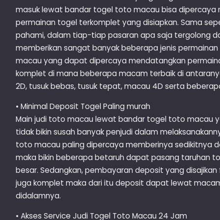
masuk lewat bandar togel toto macau bisa dipercay
permainan togel terkomplet yang disiapkan. Sama sepe
pahami, dalam tiap-tiap pasaran apa saja tergolong d
memberikan sangat banyak beberapa jenis permainan t
macau yang dapat dipercaya mendatangkan permaina
komplet di mana beberapa macam terbaik di antaranya
2D, tusuk bebas, tusuk tepat, macau 4D serta beberapa 
• Minimal Deposit Togel Paling murah
Main judi toto macau lewat bandar togel toto macau y
tidak bikin susah banyak penjudi dalam melaksanakannya
toto macau paling dipercaya memberinya sedikitnya de
maka bikin beberapa betaruh dapat pasang taruhan to
besar. Sedangkan, pembayaran deposit yang disajikan 
juga komplet maka dari itu deposit dapat lewat mac
didalamnya.
• Akses Service Judi Togel Toto Macau 24 Jam