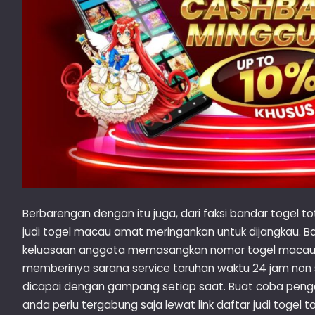
Berbarengan dengan itu juga, dari faksi bandar togel 
judi togel macau amat meringankan untuk dijangkau. 
keluasaan anggota memasangkan nomor togel macau, 
memberinya sarana service taruhan waktu 24 jam non 
dicapai dengan gampang setiap saat. Buat coba peng
anda perlu tergabung saja lewat link daftar judi togel 