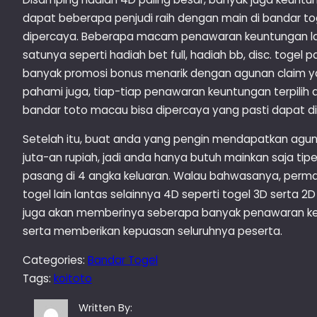
dapat beberapa penjudi raih dengan main di bandar t
dipercaya. Beberapa macam penawaran keuntungan lai
satunya seperti hadiah bet full, hadiah bb, disc. toge
banyak promosi bonus menarik dengan agunan claim yan
pahami juga, tiap-tiap penawaran keuntungan terpilih
bandar toto macau bisa dipercaya yang pasti dapat d
Setelah itu, buat anda yang pengin mendapatkan agun
juta-an rupiah, jadi anda hanya butuh mainkan saja ti
pasang di 4 angka keluaran. Walau bahwasanya, per
togel lain lantas selainnya 4D seperti togel 3D serta 2D
juga akan memberinya seberapa banyak penawaran keu
serta memberikan kepuasan seluruhnya peserta.
Categories:
Bandar Togel
Tags:
koitoto
Written By: