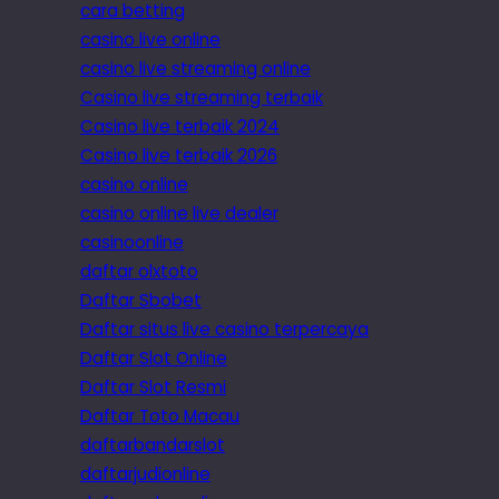
cara betting
casino live online
casino live streaming online
Casino live streaming terbaik
Casino live terbaik 2024
Casino live terbaik 2026
casino online
casino online live dealer
casinoonline
daftar olxtoto
Daftar Sbobet
Daftar situs live casino terpercaya
Daftar Slot Online
Daftar Slot Resmi
Daftar Toto Macau
daftarbandarslot
daftarjudionline