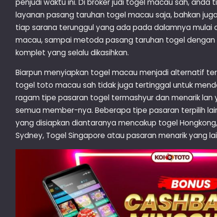
penjudi waktu ini. Di broker judi togel macau sah, and
layanan pasang taruhan togel macau saja, bahkan jug
tiap sarana terunggul yang ada pada dalamnya mulai d
macau, sampai metoda pasang taruhan togel dengan
komplet yang selalu dikasihkan.
Biarpun menyiapkan togel macau menjadi alternatif t
togel toto macau sah tidak juga tertinggal untuk me
ragam tipe pasaran togel termashyur dan menarik lan ya
semua member-nya. Beberapa tipe pasaran terpilih la
yang disiapkan diantaranya mencakup togel Hongkong,
Sydney, Togel Singapore atau pasaran menarik yang lai