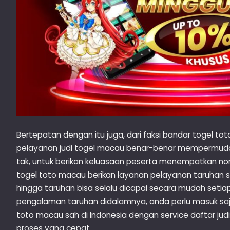
Bertepatan dengan itu juga, dari faksi bandar togel t
pelayanan judi togel macau benar-benar mempermuda
tak, untuk berikan keluasaan peserta menempatkan nom
togel toto macau berikan layanan pelayanan taruhan 
hingga taruhan bisa selalu dicapai secara mudah setia
pengalaman taruhan didalamnya, anda perlu masuk saja 
toto macau sah di Indonesia dengan service daftar jud
proses yang cepat.