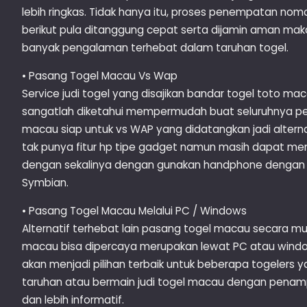
lebih ringkas. Tidak hanya itu, proses penempatan nom
berikut pula ditanggung cepat serta dijamin aman m
banyak pengalaman terhebat dalam taruhan togel.
• Pasang Togel Macau Vs Wap
Service judi togel yang disajikan bandar togel toto ma
sangatlah diketahui mempermudah buat seluruhnya penj
macau siap untuk vs WAP yang didatangkan jadi altern
tak punya fitur hp tipe gadget namun masih dapat m
dengan sekalinya dengan gunakan handphone dengan st
Symbian.
• Pasang Togel Macau Melalui PC / Windows
Alternatif terhebat lain pasang togel macau secara mu
macau bisa dipercaya merupakan lewat PC atau window
akan menjadi pilihan terbaik untuk beberapa togeler
taruhan atau bermain judi togel macau dengan penam
dan lebih informatif.