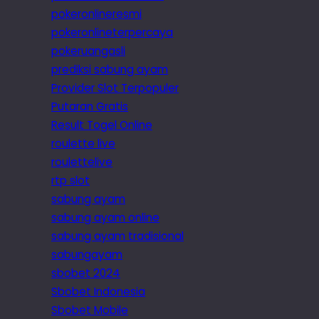
pokeronlineresmi
pokeronlineterpercaya
pokeruangasli
prediksi sabung ayam
Provider Slot Terpopuler
Putaran Gratis
Result Togel Online
roulette live
roulettelive
rtp slot
sabung ayam
sabung ayam online
sabung ayam tradisional
sabungayam
sbobet 2024
Sbobet Indonesia
Sbobet Mobile