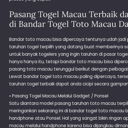
Pasang Togel Macau Terbaik d
di Bandar Togel Toto Macau Da
Bandar toto macau bisa dipercaya tentunya udah jadi 
taruhan togel terpilih yang datang buat memberinya 
untuk banyak togelers yang ingin taruhan di pasar togel
hanya hanya itu, tetapi bandar toto macau bisa diper
pasang toto macau terunggul berikut dengan pelbagai
Lewat bandar togel toto macau paling dipercaya, ters
taruhan togel terbaik dapat anda cicipi secara gampan
• Pasang Togel Macau Melalui Gadget / Ponsel
Satu diantara model pasang taruhan toto macau terpil
meringankan sekarang ini di bandar togel toto macau b
handphone atau Ponsel. Hal yang sangat bikin ringan a
macau melalui handphone karena bisa dijangkau dima