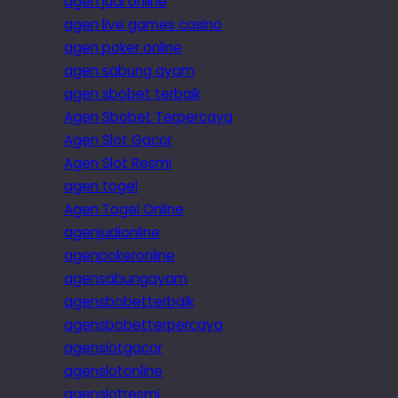
agen judi online
agen live games casino
agen poker online
agen sabung ayam
agen sbobet terbaik
Agen Sbobet Terpercaya
Agen Slot Gacor
Agen Slot Resmi
agen togel
Agen Togel Online
agenjudionline
agenpokeronline
agensabungayam
agensbobetterbaik
agensbobetterpercaya
agenslotgacor
agenslotonline
agenslotresmi