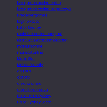
live games casino online
live games casino terpercaya
livedealergames
login olxtoto
Lotto Sydney
main live casino uang asli
Main Slot Gampang Menang
mainjudionline
mainslotonline
Mesin Slot
Mobile Friendly
olx toto
olxtoto
omaha online
onlineterpercaya
Paito Lotto Sydney
Paito Sydney Lotto