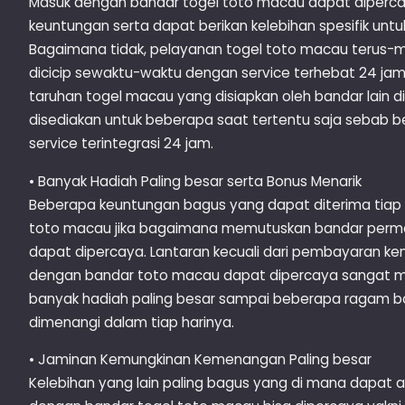
Masuk dengan bandar togel toto macau dapat diperca
keuntungan serta dapat berikan kelebihan spesifik untu
Bagaimana tidak, pelayanan togel toto macau terus-m
dicicip sewaktu-waktu dengan service terhebat 24 jam
taruhan togel macau yang disiapkan oleh bandar lain
disediakan untuk beberapa saat tertentu saja sebab
service terintegrasi 24 jam.
• Banyak Hadiah Paling besar serta Bonus Menarik
Beberapa keuntungan bagus yang dapat diterima tiap be
toto macau jika bagaimana memutuskan bandar permai
dapat dipercaya. Lantaran kecuali dari pembayaran k
dengan bandar toto macau dapat dipercaya sangat
banyak hadiah paling besar sampai beberapa ragam b
dimenangi dalam tiap harinya.
• Jaminan Kemungkinan Kemenangan Paling besar
Kelebihan yang lain paling bagus yang di mana dapat a