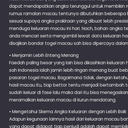
dapat mendapatkan angka terunggul untuk membikin rum
rumus ramalan macau tentunya dibutuhkan beberapa 
sesuai supaya angka prakiraan yang dibuat lebih presis
menduga keluaran macau ini hari. Nach, bahan angka te
anda mencari serta mengambil lewat data keluaran ha
disajikan bandar togel macau sah bisa dipercaya dalam
• Menjamin Lebih Enteng Menang
Faedah paling besar yang lain bisa dikasihkan keluaran
sah Indonesia ialah jamin lebih ringan menang buat beb
pasaran togel macau. Bagaimana tidak, dengan ketah
hasil macau itu, tiap bettor tentu menjadi bertambah
sudah keluar di fase lalu maka dari itu bisa menegask
meramalkan keluaran macau di kurun mendatang.
• Mengetahui Skema Angka Keluaran dengan Lebih Baik
Adapun kegunaan lainnya hasil dari keluaran macau ba
yang dapat didapat tiap penjudi adalah dapat membiki