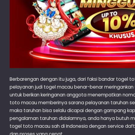
Berbarengan dengan itu juga, dari faksi bandar togel 
pelayanan judi togel macau benar-benar meringankan u
untuk berikan keringanan anggota menempatkan nomor 
toto macau memberinya sarana pelayanan taruhan se
maka taruhan bisa selalu dicapai dengan gampang kap
pengalaman taruhan didalamnya, anda hanya butuh masu
togel toto macau sah di Indonesia dengan service daf
dan proses yang cepat.