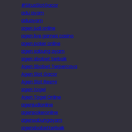
#SitusSlotGacor
adu ayam
aduayam
agen judi online
agen live games casino
agen poker online
agen sabung ayam
agen sbobet terbaik
Agen Sbobet Terpercaya
Agen Slot Gacor
Agen Slot Resmi
agen togel
Agen Togel Online
agenjudionline
agenpokeronline
agensabungayam
agensbobetterbaik