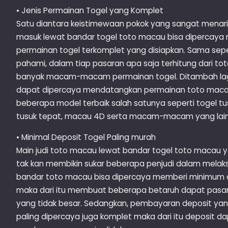
• Jenis Permainan Togel yang Komplet
Satu diantara keistimewaan pokok yang sangat menar
masuk lewat bandar togel toto macau bisa dipercaya
permainan togel terkomplet yang disiapkan. Sama sep
pahami, dalam tiap pasaran apa saja terhitung dari t
banyak macam-macam permainan togel. Ditambah lag
dapat dipercaya mendatangkan permainan toto macau
beberapa model terbaik salah satunya seperti togel t
tusuk tepat, macau 4D serta macam-macam yang lain
• Minimal Deposit Togel Paling murah
Main judi toto macau lewat bandar togel toto macau y
tak kan membikin sukar beberapa penjudi dalam melak
bandar toto macau bisa dipercaya memberi minimum d
maka dari itu membuat beberapa betaruh dapat pasa
yang tidak besar. Sedangkan, pembayaran deposit yang
paling dipercaya juga komplet maka dari itu deposit 