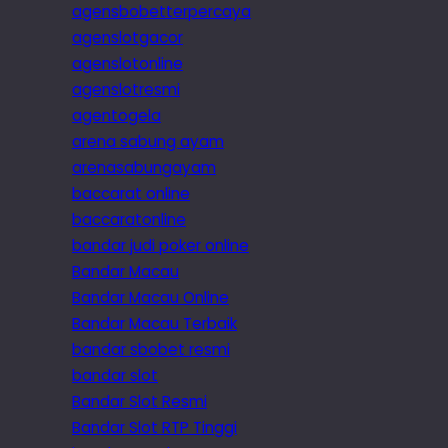
agensbobetterpercaya
agenslotgacor
agenslotonline
agenslotresmi
agentogela
arena sabung ayam
arenasabungayam
baccarat online
baccaratonline
bandar judi poker online
Bandar Macau
Bandar Macau Online
Bandar Macau Terbaik
bandar sbobet resmi
bandar slot
Bandar Slot Resmi
Bandar Slot RTP Tinggi