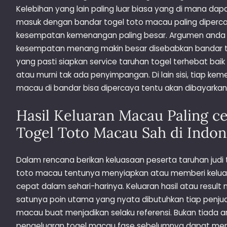
Kelebihan yang lain paling luar biasa yang di mana dap
masuk dengan bandar togel toto macau paling diperc
kesempatan kemenangan paling besar. Argumen anda 
kesempatan menang makin besar disebabkan bandar t
yang pasti siapkan service taruhan togel terhebat baik
atau murni tak ada penyimpangan. Di lain sisi, tiap k
macau di bandar bisa dipercaya tentu akan dibayarkan
Hasil Keluaran Macau Paling c
Togel Toto Macau Sah di Indon
Dalam rencana berikan keluasaan peserta taruhan judi
toto macau tentunya menyiapkan atau memberi keluara
cepat dalam sehari-harinya. Keluaran hasil atau result 
satunya poin utama yang nyata dibutuhkan tiap penjudi
macau buat menjadikan selaku referensi. Bukan tiada ar
pengeluaran togel macau fase sebelumnya dapat mem