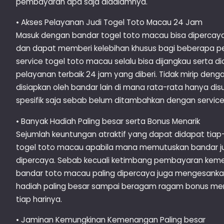
pembayaran apa saja didalamnya.
• Akses Pelayanan Judi Togel Toto Macau 24 Jam
Masuk dengan bandar togel toto macau bisa dipercaya
dan dapat memberi kelebihan khusus bagi beberapa pen
service togel toto macau selalu bisa dijangkau serta d
pelayanan terbaik 24 jam yang diberi. Tidak mirip den
disiapkan oleh bandar lain di mana rata-rata hanya dis
spesifik saja sebab belum ditambahkan dengan service 
• Banyak Hadiah Paling besar serta Bonus Menarik
Sejumlah keuntungan atraktif yang dapat didapat tiap-t
togel toto macau apabila mana memutuskan bandar ju
dipercaya. Sebab kecuali ketimbang pembayaran kem
bandar toto macau paling dipercaya juga mengesanka
hadiah paling besar sampai beragam ragam bonus me
tiap harinya.
• Jaminan Kemungkinan Kemenangan Paling besar