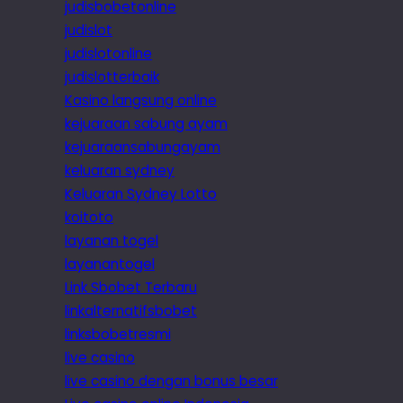
judisbobetonline
judislot
judislotonline
judislotterbaik
Kasino langsung online
kejuaraan sabung ayam
kejuaraansabungayam
keluaran sydney
Keluaran Sydney Lotto
koitoto
layanan togel
layanantogel
Link Sbobet Terbaru
linkalternatifsbobet
linksbobetresmi
live casino
live casino dengan bonus besar