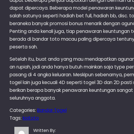
dapat beberapa penjudi dapatkan dengan bermain di 
dapat dipercaya. Beberapa model penawaran keuntunga
salah satunya seperti hadiah bet full, hadiah bb, disc. 
beraneka banyak promosi bonus menarik dengan agunan
Penting anda kenali juga, tiap penawaran keuntungan 
berada di bandar toto macau paling dipercaya tentu
peserta sah.
Setelah itu, buat anda yang mau mendapatkan agunan 
an rupiah, jadi anda hanya butuh mainkan saja type p
pasang di 4 angka keluaran. Meskipun sebenarnya, pe
togel lain juga kecuali 4D seperti togel 3D dan 2D pasti
berikan berapa banyak penawaran keuntungan sangat
seluruhnya anggota.
Categories:
Bandar Togel
Tags:
koitoto
Written By: