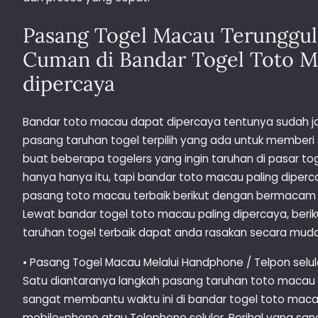
Pasang Togel Macau Terunggu
Cuman di Bandar Togel Toto 
dipercaya
Bandar toto macau dapat dipercaya tentunya sudah 
pasang taruhan togel terpilih yang ada untuk member
buat beberapa togelers yang ingin taruhan di pasar tog
hanya hanya itu, tapi bandar toto macau paling diper
pasang toto macau terbaik berikut dengan bermacam 
Lewat bandar togel toto macau paling dipercaya, beri
taruhan togel terbaik dapat anda rasakan secara mudah
• Pasang Togel Macau Melalui Handphone / Telpon selul
Satu diantaranya langkah pasang taruhan toto macau
sangat membantu waktu ini di bandar togel toto macau
mobile-phone atau Telephone seluler. Perihal yang sang