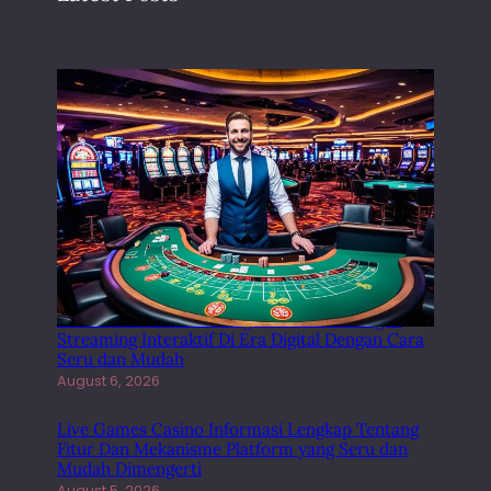
Live Games Casino Mengenal Perkembangan
Streaming Interaktif Di Era Digital Dengan Cara
Seru dan Mudah
August 6, 2026
Live Games Casino Informasi Lengkap Tentang
Fitur Dan Mekanisme Platform yang Seru dan
Mudah Dimengerti
August 5, 2026