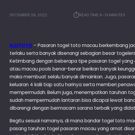
⏱︎
DECEMBER 29, 2022
READ TIME:
9–13 MINUTES
KOITOTO
– Pasaran togel toto macau berkembang jad
terlaku serta banyak disenangi sebagian besar togelers
Ketimbang dengan beberapa tipe pasaran togel yang a
atau macau pools benar-benar berikan banyak keunggu
maka membuat selalu banyak dimainkan. Juga, pasaran t
keluaran 4 kalii tiap satu harinya serta memberi pena
mempermudah. Belum juga, menempatkan taruhan toge
sudah mempermudah lantaran bisa dicapai lewat band
dibarengi dengan bermacam sarana terbaik yang dida
Begitu sesuai namanya, di mana bandar togel toto m
pasang taruhan togel pasaran macau yang amat disar