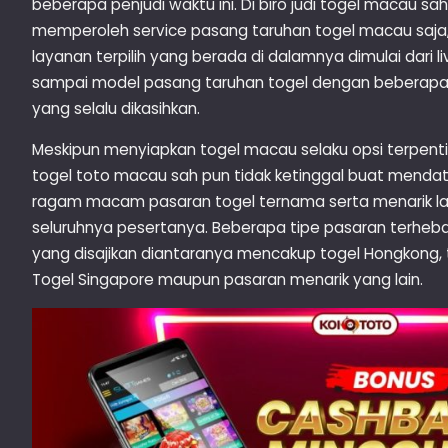
beberapa penjudi waktu ini. Di biro judi togel macau sa
memperoleh service pasang taruhan togel macau saja,
layanan terpilih yang berada di dalamnya dimulai dari 
sampai model pasang taruhan togel dengan beberapa 
yang selalu dikasihkan.
Meskipun menyiapkan togel macau selaku opsi terpenti
togel toto macau sah pun tidak ketinggal buat menda
ragam macam pasaran togel ternama serta menarik lan
seluruhnya pesertanya. Beberapa tipe pasaran terheba
yang disajikan diantaranya mencakup togel Hongkong, 
Togel Singapore maupun pasaran menarik yang lain.