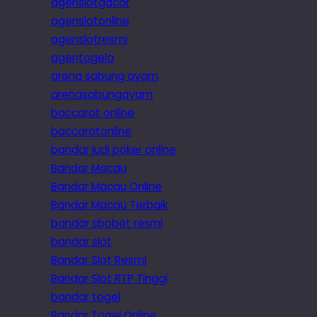
agenslotgacor
agenslotonline
agenslotresmi
agentogela
arena sabung ayam
arenasabungayam
baccarat online
baccaratonline
bandar judi poker online
Bandar Macau
Bandar Macau Online
Bandar Macau Terbaik
bandar sbobet resmi
bandar slot
Bandar Slot Resmi
Bandar Slot RTP Tinggi
bandar togel
Bandar Togel Online