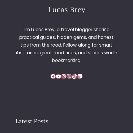
Lucas Brey
I’m Lucas Brey, a travel blogger sharing
practical guides, hidden gems, and honest
tips from the road. Follow along for smart
itineraries, great food finds, and stories worth
bookmarking.
Facebook
YouTube
Instagram
X
TikTok
LinkedIn
Latest Posts