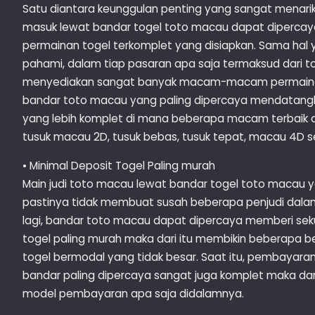
Satu diantara keunggulan penting yang sangat menari
masuk lewat bandar togel toto macau dapat dipercaya
permainan togel terkomplet yang disiapkan. Sama hal
pahami, dalam tiap pasaran apa saja termaksud dari t
menyediakan sangat banyak macam-macam permainan 
bandar toto macau yang paling dipercaya mendatan
yang lebih komplet di mana beberapa macam terbaik d
tusuk macau 2D, tusuk bebas, tusuk tepat, macau 4D se
• Minimal Deposit Togel Paling murah
Main judi toto macau lewat bandar togel toto macau 
pastinya tidak membuat susah beberapa penjudi dal
lagi, bandar toto macau dapat dipercaya memberi se
togel paling murah maka dari itu membikin beberapa 
togel bermodal yang tidak besar. Saat itu, pembayaran 
bandar paling dipercaya sangat juga komplet maka dari
model pembayaran apa saja didalamnya.