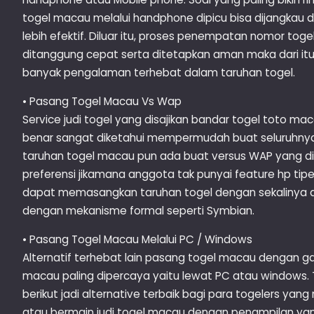
togel macau melalui handphone dipicu bisa dijangkau 
lebih efektif. Diluar itu, proses penempatan nomor toge
ditanggung cepat serta ditetapkan aman maka dari 
banyak pengalaman terhebat dalam taruhan togel.
• Pasang Togel Macau Vs Wap
Service judi togel yang disajikan bandar togel toto ma
benar sangat diketahui mempermudah buat seluruhnya 
taruhan togel macau pun ada buat versus WAP yang d
preferensi jikamana anggota tak punyai feature hp ti
dapat memasangkan taruhan togel dengan sekalinya
dengan mekanisme formal seperti Symbian.
• Pasang Togel Macau Melalui PC / Windows
Alternatif terhebat lain pasang togel macau dengan g
macau paling dipercaya yaitu lewat PC atau windows. T
berikut jadi alternative terbaik bagi para togelers y
atau bermain judi togel macau dengan penampilan yan