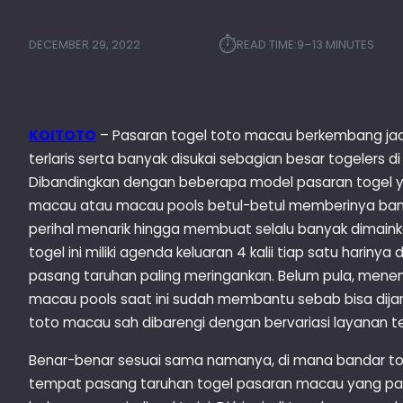
⏱︎
DECEMBER 29, 2022
READ TIME:
9–13 MINUTES
KOITOTO
– Pasaran togel toto macau berkembang jad
terlaris serta banyak disukai sebagian besar togelers di
Dibandingkan dengan beberapa model pasaran togel y
macau atau macau pools betul-betul memberinya ban
perihal menarik hingga membuat selalu banyak dimaink
togel ini miliki agenda keluaran 4 kalii tiap satu hari
pasang taruhan paling meringankan. Belum pula, mene
macau pools saat ini sudah membantu sebab bisa dija
toto macau sah dibarengi dengan bervariasi layanan t
Benar-benar sesuai sama namanya, di mana bandar to
tempat pasang taruhan togel pasaran macau yang pal