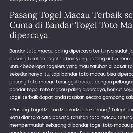
Pasang Togel Macau Terbaik s
Cuma di Bandar Togel Toto Ma
dipercaya
Bandar toto macau paling dipercaya tentunya sudah 
pasang taruhan togel terbaik yang datang untuk mem
untuk beberapa togelers yang mau taruhan di pasar tog
sekedar hanya itu, tapi bandar toto macau bisa diperc
pasang toto macau terunggul berikut dengan pelbagai
bandar togel toto macau paling dipercaya, berikut se
togel terbaik dapat anda rasakan secara gampang sal
• Pasang Togel Macau Melalui Mobile-phone / Telephone
Satu diantara cara pasang taruhan toto macau terun
mempermudah sekarang di bandar togel toto macau pa
handphone atau Mobile phone. Soal yang paling bikin r