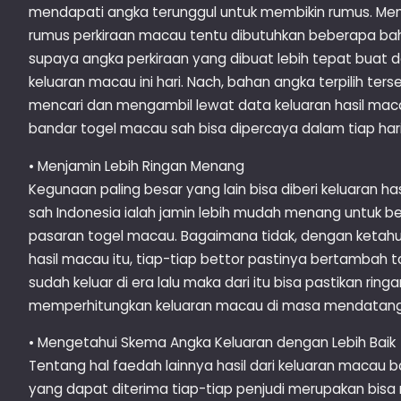
mendapati angka terunggul untuk membikin rumus. M
rumus perkiraan macau tentu dibutuhkan beberapa bah
supaya angka perkiraan yang dibuat lebih tepat buat 
keluaran macau ini hari. Nach, bahan angka terpilih te
mencari dan mengambil lewat data keluaran hasil maca
bandar togel macau sah bisa dipercaya dalam tiap har
• Menjamin Lebih Ringan Menang
Kegunaan paling besar yang lain bisa diberi keluaran h
sah Indonesia ialah jamin lebih mudah menang untuk be
pasaran togel macau. Bagaimana tidak, dengan ketah
hasil macau itu, tiap-tiap bettor pastinya bertambah
sudah keluar di era lalu maka dari itu bisa pastikan rin
memperhitungkan keluaran macau di masa mendatang
• Mengetahui Skema Angka Keluaran dengan Lebih Baik
Tentang hal faedah lainnya hasil dari keluaran macau 
yang dapat diterima tiap-tiap penjudi merupakan bisa