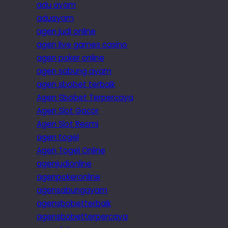
adu ayam
aduayam
agen judi online
agen live games casino
agen poker online
agen sabung ayam
agen sbobet terbaik
Agen Sbobet Terpercaya
Agen Slot Gacor
Agen Slot Resmi
agen togel
Agen Togel Online
agenjudionline
agenpokeronline
agensabungayam
agensbobetterbaik
agensbobetterpercaya