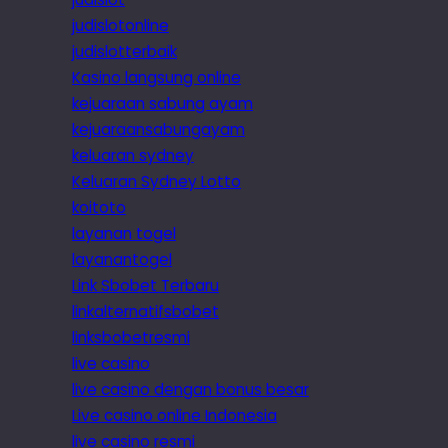
judislotonline
judislotterbaik
Kasino langsung online
kejuaraan sabung ayam
kejuaraansabungayam
keluaran sydney
Keluaran Sydney Lotto
koitoto
layanan togel
layanantogel
Link Sbobet Terbaru
linkalternatifsbobet
linksbobetresmi
live casino
live casino dengan bonus besar
Live casino online Indonesia
live casino resmi