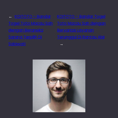
←
KOITOTO – Bandar
KOITOTO – Bandar Togel
Togel Toto Macau Sah
Toto Macau Sah dengan
dengan Beraneka
Bervariasi Layanan
Sarana Terpilih Di
Terunggul Di Rantau Alai
Salawati
→