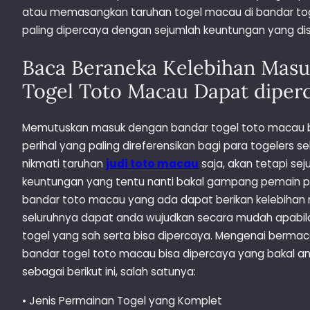
atau memasangkan taruhan togel macau di bandar to
paling dipercaya dengan sejumlah keuntungan yang disa
Baca Beraneka Kelebihan Masu
Togel Toto Macau Dapat diper
Memutuskan masuk dengan bandar togel toto macau bi
perihal yang paling direferensikan bagi para togelers s
nikmati taruhan
judi toto macau
saja, akan tetapi se
keuntungan yang tentu nanti bakal gampang pemain pe
bandar toto macau yang ada dapat berikan kelebihan me
seluruhnya dapat anda wujudkan secara mudah apabi
togel yang sah serta bisa dipercaya. Mengenai berma
bandar togel toto macau bisa dipercaya yang bakal an
sebagai berikut ini, salah satunya:
• Jenis Permainan Togel yang Komplet