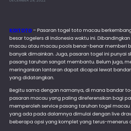
DECEMBER 29, 2022
KOITOTO
– Pasaran togel toto macau berkembang j
besar togelers di Indonesia waktu ini. Dibandingka
macau atau macau pools benar-benar memberi ba
banyak dimainkan. Juga, pasaran togel ini punyai 
pasang taruhan sangat membantu. Belum juga, me
meringankan lantaran dapat dicapai lewat bandar
yang didatangkan.
Begitu sama dengan namanya, di mana bandar tog
pasaran macau yang paling direferensikan bagi para
memperoleh service pasang taruhan togel macau s
yang ada pada dalamnya dimulai dengan live dra
beberapa opsi yang komplet yang terus-menerus d