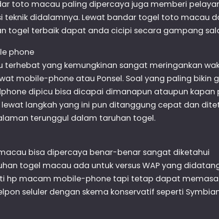
bandar toto macau paling dipercaya juga memberi pelay
 teknik didalamnya. Lewat bandar togel toto macau 
n togel terbaik dapat anda cicipi secara gampang sal
ile phone
 terhebat yang kemungkinan sangat meringankan waktu
wat mobile-phone atau Ponsel. Soal yang paling biki
phone dipicu bisa dicapai dimanapun ataupun kapan p
l lewat langkah yang ini pun ditanggung cepat dan dit
aman terunggul dalam taruhan togel.
to macau bisa dipercaya benar-benar sangat diketahui
han togel macau ada untuk versus WAP yang didatang
iranti hp macam mobile-phone tapi tetap dapat memas
lpon seluler dengan skema konservatif seperti Symbian