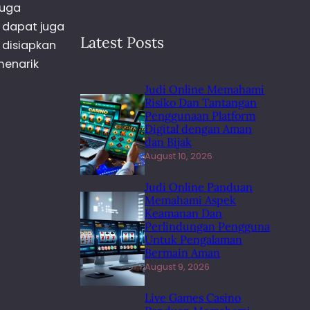
juga
 dapat juga
Latest Posts
 disiapkan
menarik
Judi Online Memahami
Risiko Dan Tantangan
Penggunaan Platform
Digital dengan Aman
dan Bijak
August 10, 2026
Judi Online Panduan
Memahami Aspek
Keamanan Dan
Perlindungan Pengguna
Untuk Pengalaman
Bermain Aman
August 9, 2026
Live Games Casino