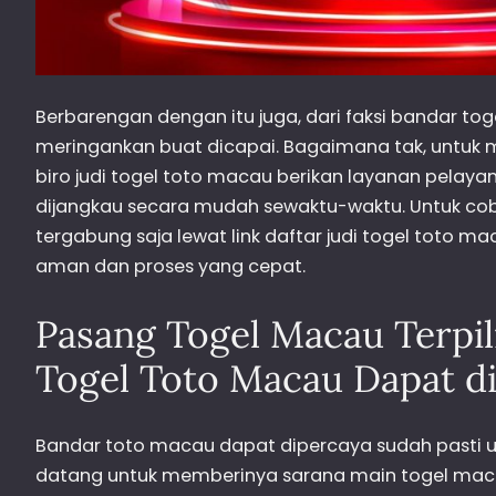
Berbarengan dengan itu juga, dari faksi bandar t
meringankan buat dicapai. Bagaimana tak, untu
biro judi togel toto macau berikan layanan pelaya
dijangkau secara mudah sewaktu-waktu. Untuk c
tergabung saja lewat link daftar judi togel toto ma
aman dan proses yang cepat.
Pasang Togel Macau Terpil
Togel Toto Macau Dapat d
Bandar toto macau dapat dipercaya sudah pasti uda
datang untuk memberinya sarana main togel macau