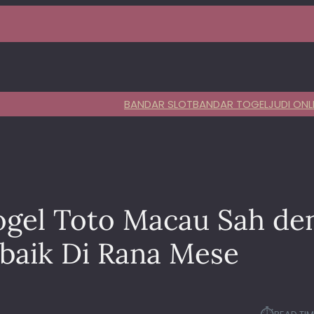
BANDAR SLOT
BANDAR TOGEL
JUDI ONL
gel Toto Macau Sah de
baik Di Rana Mese