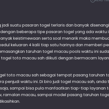
⏱︎
READ TIM
adi suatu pasaran togel terlaris dan banyak disenang
n dengan beberapa tipe pasaran togel yang ada waktu in
nyak keistimewaan serta soal menarik maka membua
skedul keluaran 4 kalii tiap satu harinya dan memberi 
masangkan taruhan togel macau pools waktu ini sud
 togel toto macau sah diikuti dengan bermacam layan
el toto macau sah sebagai tempat pasang taruhan t
 penjudi waktu ini. Di biro judi togel macau sah, anda
aja, sampai bisa pula manfaatkan tiap-tiap layanan 
w, ramalan macau, sampai model pasang taruhan tog
ikasihkan.