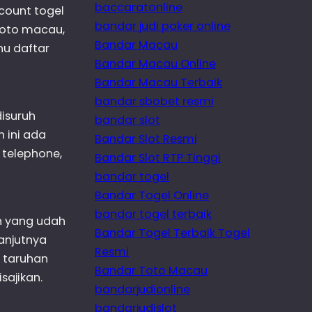
baccaratonline
ccount togel
bandar judi poker online
toto macau,
Bandar Macau
nu daftar
Bandar Macau Online
Bandar Macau Terbaik
bandar sbobet resmi
isuruh
bandar slot
n ini ada
Bandar Slot Resmi
 telephone,
Bandar Slot RTP Tinggi
bandar togel
Bandar Togel Online
bandar togel terbaik
an yang udah
Bandar Togel Terbaik Togel
lanjutnya
Resmi
 taruhan
Bandar Toto Macau
ajikan.
bandarjudionline
bandarjudislot