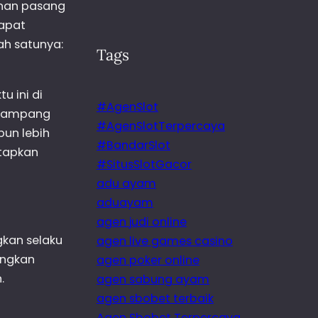
anan pasang
dapat
ah satunya:
Tags
 ini di
#AgenSlot
n gampang
#AgenSlotTerpercaya
un lebih
#BandarSlot
etapkan
#SitusSlotGacor
adu ayam
aduayam
agen judi online
kan selaku
agen live games casino
angkan
agen poker online
.
agen sabung ayam
agen sbobet terbaik
Agen Sbobet Terpercaya