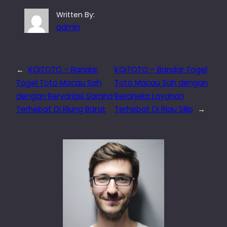
Written By:
admin
←
KOITOTO – Bandar
KOITOTO – Bandar Togel
Togel Toto Macau Sah
Toto Macau Sah dengan
dengan Bervariasi Sarana
Beraneka Layanan
Terhebat Di Riung Barat
Terhebat Di Riau Silip
→