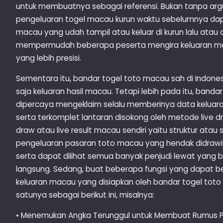
untuk membuatnya sebagai referensi. Bukan tanpa arg
pengeluaran togel macau kurun waktu sebelumnya dap
macau yang udah tampil atau keluar di kurun lalu atau
mempermudah beberapa peserta mengira keluaran mac
yang lebih presisi.
Sementara itu, bandar togel toto macau sah di Indone
saja keluaran hasil macau. Tetapi lebih pada itu, band
dipercaya mengeklaim selalu memberinya data keluara
serta terkomplet lantaran disokong oleh metode live 
draw atau live result macau sendiri yaitu struktur atau 
pengeluaran pasaran toto macau yang hendak didrawi
serta dapat dilihat semua banyak penjudi lewat yang
langsung. Sedang, buat beberapa fungsi yang dapat bet
keluaran macau yang disiapkan oleh bandar togel toto
satunya sebagai berikut ini, misalnya:
• Menemukan Angka Terunggul untuk Membuat Rumus P