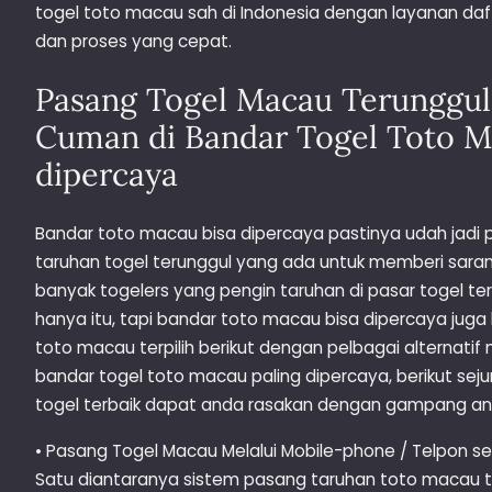
togel toto macau sah di Indonesia dengan layanan daft
dan proses yang cepat.
Pasang Togel Macau Terunggul
Cuman di Bandar Togel Toto M
dipercaya
Bandar toto macau bisa dipercaya pastinya udah jadi 
taruhan togel terunggul yang ada untuk memberi sara
banyak togelers yang pengin taruhan di pasar togel terpi
hanya itu, tapi bandar toto macau bisa dipercaya jug
toto macau terpilih berikut dengan pelbagai alternati
bandar togel toto macau paling dipercaya, berikut se
togel terbaik dapat anda rasakan dengan gampang anta
• Pasang Togel Macau Melalui Mobile-phone / Telpon sel
Satu diantaranya sistem pasang taruhan toto macau 