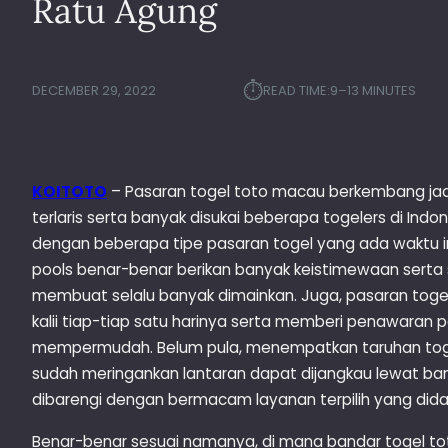
Ratu Agung
⏱︎
DECEMBER 29, 2022
READ TIME:
9–13 MINUTES
KOITOTO
– Pasaran togel toto macau berkembang jad
terlaris serta banyak disukai beberapa togelers di Ind
dengan beberapa tipe pasaran togel yang ada waktu i
pools benar-benar berikan banyak keistimewaan serta s
membuat selalu banyak dimainkan. Juga, pasaran togel
kalii tiap-tiap satu harinya serta memberi penawaran
mempermudah. Belum pula, menempatkan taruhan toge
sudah meringankan lantaran dapat dijangkau lewat ba
dibarengi dengan bermacam layanan terpilih yang did
Benar-benar sesuai namanya, di mana bandar togel t