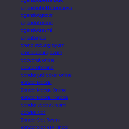
agensbobetterbaik
agensbobetterpercaya
agenslotgacor
agenslotonline
agenslotresmi
agentogela
arena sabung ayam
arenasabungayam
baccarat online
baccaratonline
bandar judi poker online
Bandar Macau
Bandar Macau Online
Bandar Macau Terbaik
bandar sbobet resmi
bandar slot
Bandar Slot Resmi
Bandar Slot RTP Tinggi