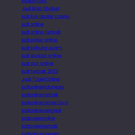
jackpotslot
Judi Bola Sbobet
judi live dealer casino
judi online
judi online terbaik
judi poker online
judi sabung ayam
judi sbobet online
judi slot online
judi terbaik 2023
Judi Togel Online
judionlineindonesia
judionlineterbaik
judionlineterpercaya
judionlineuangasli
judipokeronline
judipokerterbaik
judisabungayam