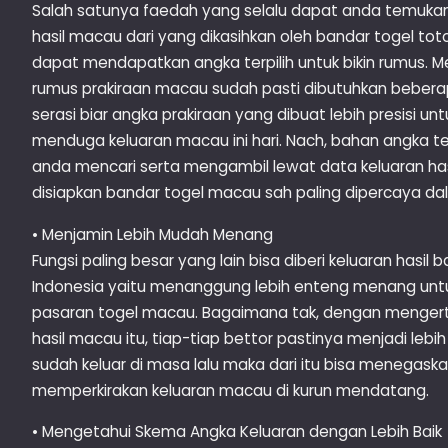
Salah satunya faedah yang selalu dapat anda temuka
hasil macau dari yang dikasihkan oleh bandar togel to
dapat mendapatkan angka terpilih untuk bikin rumus. 
rumus prakiraan macau sudah pasti dibutuhkan bebera
serasi biar angka prakiraan yang dibuat lebih presisi un
menduga keluaran macau ini hari. Nach, bahan angka t
anda mencari serta mengambil lewat data keluaran has
disiapkan bandar togel macau sah paling dipercaya dal
• Menjamin Lebih Mudah Menang
Fungsi paling besar yang lain bisa diberi keluaran hasi
Indonesia yaitu menanggung lebih enteng menang untuk
pasaran togel macau. Bagaimana tak, dengan menger
hasil macau itu, tiap-tiap bettor pastinya menjadi le
sudah keluar di masa lalu maka dari itu bisa menegas
memperkirakan keluaran macau di kurun mendatang.
• Mengetahui Skema Angka Keluaran dengan Lebih Baik