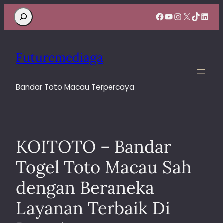
Search
Facebook
YouTube
Instagram
X
TikTok
Linke
Futuremediaga
Bandar Toto Macau Terpercaya
KOITOTO – Bandar
Togel Toto Macau Sah
dengan Beraneka
Layanan Terbaik Di