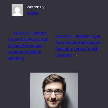
Written By:
admin
←
KOITOTO – Bandar
KOITOTO – Bandar Togel
Togel Toto Macau Sah
Toto Macau Sah dengan
dengan Bermacam
Banyak Layanan Terpilih
Layanan Terpilih Di
Di Rasiey
→
Rendang