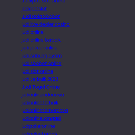
Jackpot Slot Online
jackpotslot
Judi Bola Sbobet
judi live dealer casino
judi online
judi online terbaik
judi poker online
judi sabung ayam
judi sbobet online
judi slot online
judi terbaik 2023
Judi Togel Online
judionlineindonesia
judionlineterbaik
judionlineterpercaya
judionlineuangasli
judipokeronline
judipokerterbaik