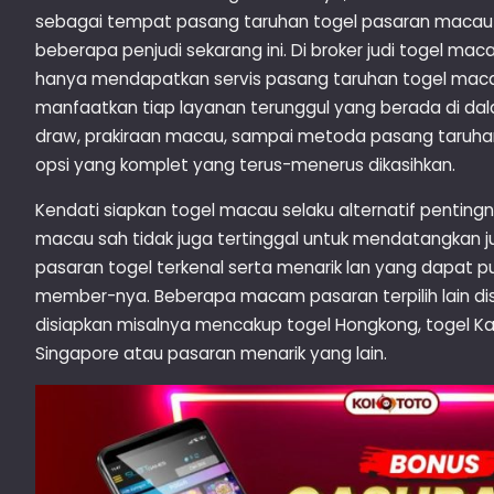
sebagai tempat pasang taruhan togel pasaran macau
beberapa penjudi sekarang ini. Di broker judi togel mac
hanya mendapatkan servis pasang taruhan togel macau
manfaatkan tiap layanan terunggul yang berada di dal
draw, prakiraan macau, sampai metoda pasang taruh
opsi yang komplet yang terus-menerus dikasihkan.
Kendati siapkan togel macau selaku alternatif penting
macau sah tidak juga tertinggal untuk mendatangkan ju
pasaran togel terkenal serta menarik lan yang dapat pul
member-nya. Beberapa macam pasaran terpilih lain d
disiapkan misalnya mencakup togel Hongkong, togel Ka
Singapore atau pasaran menarik yang lain.