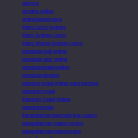
olxtoto
omaha online
onlineterpercaya
Paito Lotto Sydney
Paito Sydney Lotto
Paito Warna Sydney Lotto
panduan judi online
panduan slot online
panduanpokeronline
panduansbobet
pasang togel online cara betting
pasaran togel
Pasaran Togel Online
pasarantogel
Pengalaman bermain live casino
pengalaman casino nyata
pengalamancasinonyata