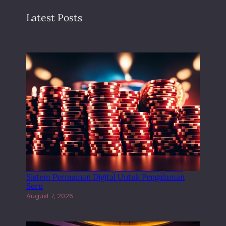
Latest Posts
Live Games Casino Mengenal Teknologi Dan
Sistem Permainan Digital Untuk Pengalaman
Seru
August 7, 2026