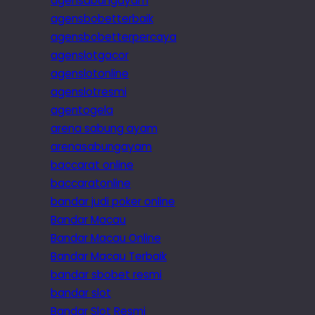
agensabungayam
agensbobetterbaik
agensbobetterpercaya
agenslotgacor
agenslotonline
agenslotresmi
agentogela
arena sabung ayam
arenasabungayam
baccarat online
baccaratonline
bandar judi poker online
Bandar Macau
Bandar Macau Online
Bandar Macau Terbaik
bandar sbobet resmi
bandar slot
Bandar Slot Resmi