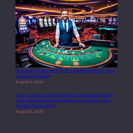
Live Games Casino Mengenal Perkembangan
Streaming Interaktif Di Era Digital Dengan Cara
Seru dan Mudah
August 6, 2026
Live Games Casino Informasi Lengkap Tentang
Fitur Dan Mekanisme Platform yang Seru dan
Mudah Dimengerti
August 5, 2026