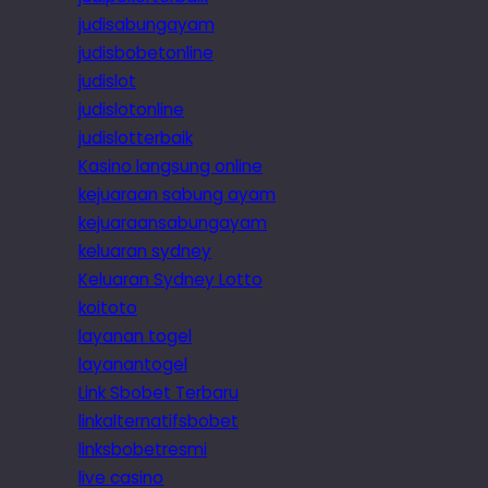
judisabungayam
judisbobetonline
judislot
judislotonline
judislotterbaik
Kasino langsung online
kejuaraan sabung ayam
kejuaraansabungayam
keluaran sydney
Keluaran Sydney Lotto
koitoto
layanan togel
layanantogel
Link Sbobet Terbaru
linkalternatifsbobet
linksbobetresmi
live casino