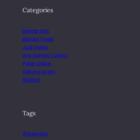
Categories
Bandar Slot
Bandar Togel
Judi Online
Live Games Casino
Poker Online
Sabung Ayam
Sbobet
Tags
#AgenSlot