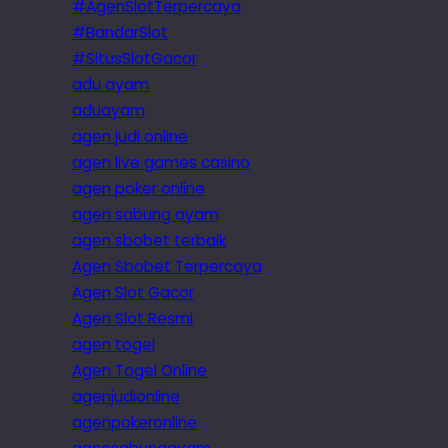
#AgenSlotTerpercaya
#BandarSlot
#SitusSlotGacor
adu ayam
aduayam
agen judi online
agen live games casino
agen poker online
agen sabung ayam
agen sbobet terbaik
Agen Sbobet Terpercaya
Agen Slot Gacor
Agen Slot Resmi
agen togel
Agen Togel Online
agenjudionline
agenpokeronline