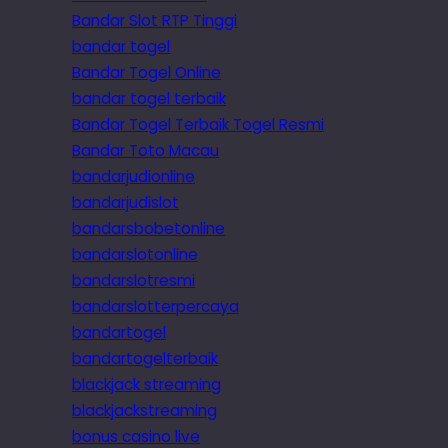
Bandar Slot RTP Tinggi
bandar togel
Bandar Togel Online
bandar togel terbaik
Bandar Togel Terbaik Togel Resmi
Bandar Toto Macau
bandarjudionline
bandarjudislot
bandarsbobetonline
bandarslotonline
bandarslotresmi
bandarslotterpercaya
bandartogel
bandartogelterbaik
blackjack streaming
blackjackstreaming
bonus casino live