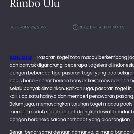
Rimbo Ulu
⏱︎
DECEMBER 29, 2022
READ TIME:
9–13 MINUTES
KOITOTO
– Pasaran togel toto macau berkembang jadi
dan banyak digandrungi beberapa togelers di Indonesia
dengan beberapa tipe pasaran togel yang ada sekara
pools benar-benar berikan banyak keistimewaan dan 
selalu banyak dimainkan. Bahkan juga, pasaran togel ini
kalii tiap satu harinya dan memberi penawaran pasang
Belum juga, memasangkan taruhan togel macau pools s
mempermudah sebab dapat dijangkau lewat bandar tog
dengan beraneka sarana terhebat yang didatangkan.
Benar-benar sama dengan namanya, di mana bandar t