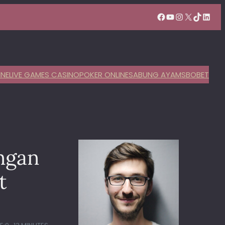
Facebook
YouTube
Instagram
X
TikTok
Linke
INE
LIVE GAMES CASINO
POKER ONLINE
SABUNG AYAM
SBOBET
ngan
t