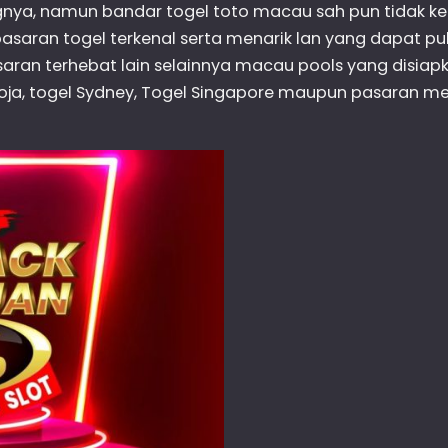
ngnya, namun bandar togel toto macau sah pun tidak ke
ran togel terkenal serta menarik lan yang dapat pul
ran terhebat lain selainnya macau pools yang disiapk
ja, togel Sydney, Togel Singapore maupun pasaran me