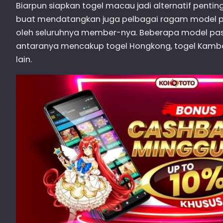
Biarpun siapkan togel macau jadi alternatif penti
buat mendatangkan juga pelbagai ragam model pasa
oleh seluruhnya member-nya. Beberapa model pasa
antaranya mencakup togel Hongkong, togel Kambo
lain.