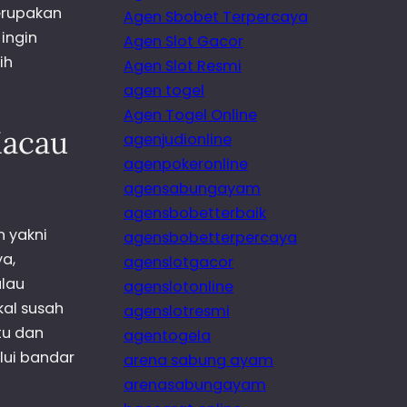
erupakan
Agen Sbobet Terpercaya
 ingin
Agen Slot Gacor
ih
Agen Slot Resmi
agen togel
Agen Togel Online
Macau
agenjudionline
agenpokeronline
agensabungayam
agensbobetterbaik
n yakni
agensbobetterpercaya
ya,
agenslotgacor
alau
agenslotonline
kal susah
agenslotresmi
tu dan
agentogela
lui bandar
arena sabung ayam
arenasabungayam