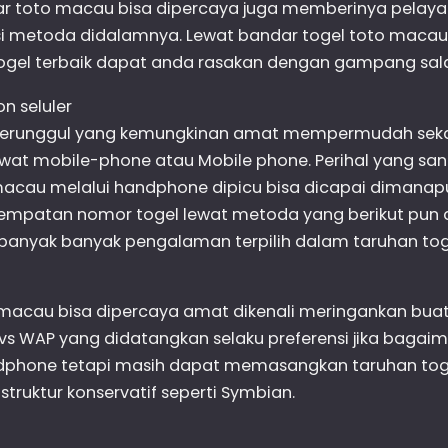
andar toto macau bisa dipercaya juga memberinya pela
i metoda didalamnya. Lewat bandar togel toto macau
togel terbaik dapat anda rasakan dengan gampang sal
n seluler
u terunggul yang kemungkinan amat mempermudah seka
wat mobile-phone atau Mobile phone. Perihal yang sa
cau melalui handphone dipicu bisa dicapai dimanap
 penempatan nomor togel lewat metoda yang berikut pun
nyak banyak pengalaman terpilih dalam taruhan tog
oto macau bisa dipercaya amat dikenali meringankan bu
 vs WAP yang didatangkan selaku preferensi jika bagai
 handphone tetapi masih dapat memasangkan taruhan to
ruktur konservatif seperti Symbian.