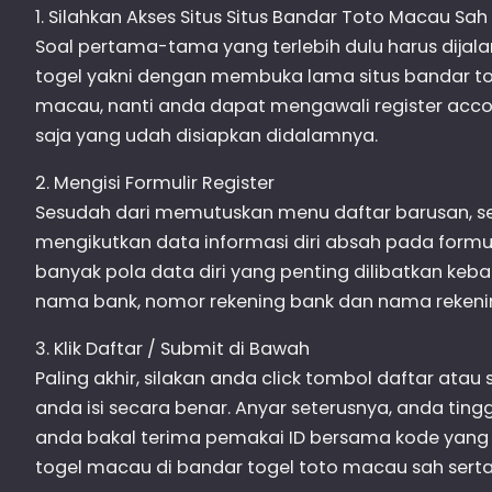
1. Silahkan Akses Situs Situs Bandar Toto Macau Sah
Soal pertama-tama yang terlebih dulu harus dijala
togel yakni dengan membuka lama situs bandar to
macau, nanti anda dapat mengawali register acco
saja yang udah disiapkan didalamnya.
2. Mengisi Formulir Register
Sesudah dari memutuskan menu daftar barusan, s
mengikutkan data informasi diri absah pada formuli
banyak pola data diri yang penting dilibatkan ke
nama bank, nomor rekening bank dan nama rekeni
3. Klik Daftar / Submit di Bawah
Paling akhir, silakan anda click tombol daftar atau
anda isi secara benar. Anyar seterusnya, anda tin
anda bakal terima pemakai ID bersama kode yan
togel macau di bandar togel toto macau sah serta