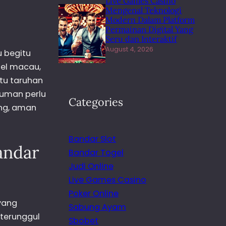
Live Games Casino
Mengenal Teknologi
Modern Dalam Platform
Permainan Digital Yang
Seru dan Interaktif
August 4, 2026
u begitu
el macau,
tu taruhan
cuman perlu
Categories
ang, aman
Bandar Slot
andar
Bandar Togel
Judi Online
Live Games Casino
Poker Online
yang
Sabung Ayam
terunggul
Sbobet