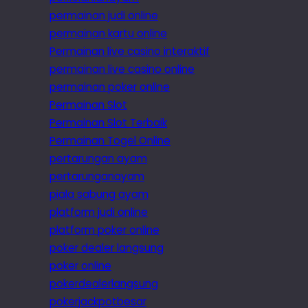
permainan judi online
permainan kartu online
Permainan live casino interaktif
permainan live casino online
permainan poker online
Permainan Slot
Permainan Slot Terbaik
Permainan Togel Online
pertarungan ayam
pertarunganayam
piala sabung ayam
platform judi online
platform poker online
poker dealer langsung
poker online
pokerdealerlangsung
pokerjackpotbesar