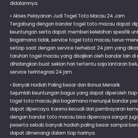
didalamnya.
• Akses Pelayanan Judi Togel Toto Macau 24 Jam
Tergabung dengan bandar togel toto macau dapat dip
keuntungan serta dapat memberi kelebihan spesifik un
Bagaimana tidak, service togel toto macau terus-mener
setiap saat dengan service terhebat 24 jam yang dika
taruhan togel macau yang disajikan oleh bandar lain 
dihidangkan buat sekian hari tertentu saja lantaran 
service terintegrasi 24 jam.
• Banyak Hadiah Paling besar dan Bonus Menarik
Sejumlah keuntungan bagus yang dapat diperoleh tiap-
togel toto macau jika bagaimana menunjuk bandar per
dapat dipercaya. Karena kecuali dari pembayaran kem
dengan bandar toto macau bisa dipercaya sangat ju
peserta sebab banyak hadiah paling besar sampai ber
dapat dimenangi dalam tiap harinya.