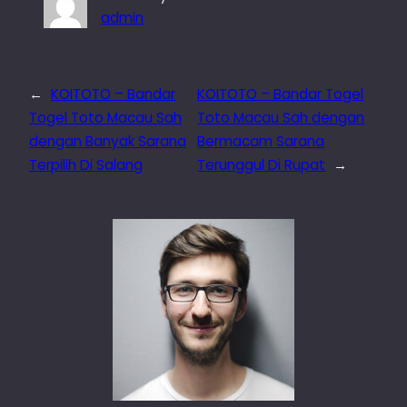
admin
←
KOITOTO – Bandar
KOITOTO – Bandar Togel
Togel Toto Macau Sah
Toto Macau Sah dengan
dengan Banyak Sarana
Bermacam Sarana
Terpilih Di Salang
Terunggul Di Rupat
→