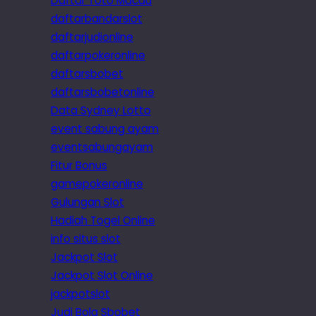
Daftar Toto Macau
daftarbandarslot
daftarjudionline
daftarpokeronline
daftarsbobet
daftarsbobetonline
Data Sydney Lotto
event sabung ayam
eventsabungayam
Fitur Bonus
gamepokeronline
Gulungan Slot
Hadiah Togel Online
info situs slot
Jackpot Slot
Jackpot Slot Online
jackpotslot
Judi Bola Sbobet