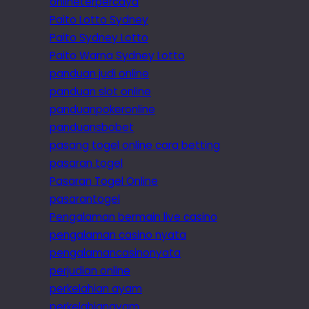
onlineterpercaya
Paito Lotto Sydney
Paito Sydney Lotto
Paito Warna Sydney Lotto
panduan judi online
panduan slot online
panduanpokeronline
panduansbobet
pasang togel online cara betting
pasaran togel
Pasaran Togel Online
pasarantogel
Pengalaman bermain live casino
pengalaman casino nyata
pengalamancasinonyata
perjudian online
perkelahian ayam
perkelahianayam