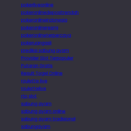
pokerliveonline
pokeronlinedepositrendah
pokeronlineindonesia
pokeronlineresmi
pokeronlineterpercaya
pokeruangasli
prediksi sabung ayam
Provider Slot Terpopuler
Putaran Gratis
Result Togel Online
roulette live
roulettelive
rtp slot
sabung ayam
sabung ayam online
sabung ayam tradisional
sabungayam