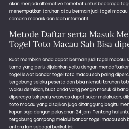
akan menjadi alternative terhebat untuk beberapa to
menempatkan taruhan atau bermain judi togel macau
semakin menarik dan lebih informatif.
Metode Daftar serta Masuk Mel
Togel Toto Macau Sah Bisa dip
Buat membikin anda dapat bermain judi togel macau, 
tama yang perlu dijalankan yaitu dengan mendaftarkan a
togel lewat bandar togel toto macau sah paling diper
tergabung selaku peserta dan bisa nikmati taruhan tot
Walau demikian, buat anda yang pengin masuk di band
dipercaya tak perlu waswas dapat sukar melakukan, di
toto macau yang disajikan juga ditanggung begitu me
kapan saja dengan pelayanan 24 jam. Tentang hal untu
tergabung gampang melalui bandar togel macau sah bi
antara lain sebagai berikut ini: