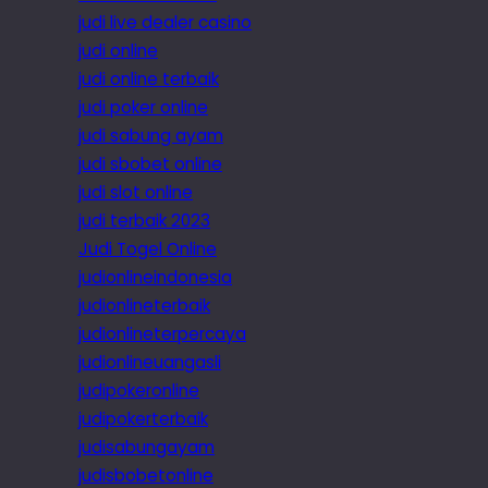
judi live dealer casino
judi online
judi online terbaik
judi poker online
judi sabung ayam
judi sbobet online
judi slot online
judi terbaik 2023
Judi Togel Online
judionlineindonesia
judionlineterbaik
judionlineterpercaya
judionlineuangasli
judipokeronline
judipokerterbaik
judisabungayam
judisbobetonline