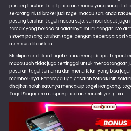
pasang taruhan togel pasaran macau yang sangat dian
sekarang ini. Di broker judi togel macau sah, anda tak
pasang taruhan togel macau saja, sampai dapat juga 
terbaik yang berada di dalamnya mulai dengan live dr
sistem pasang taruhan togel dengan beberapa opsi y
menerus dikasihkan.
Meskipun sediakan togel macau menjadi opsi terpentin
macau sah tidak juga tertinggal untuk mendatangkan ju
pasaran togel ternama dan menarik lan yang bisa juga 
member-nya. Beberapa tipe pasaran terbaik lain sela
disajikan salah satunya mencakup togel Hongkong, tog
Togel Singapore maupun pasaran menarik yang lain.