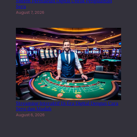
Sistem Permainan Digital Untuk Pengalaman
Seru
August 7, 2026
Live Games Casino Mengenal Perkembangan
Streaming Interaktif Di Era Digital Dengan Cara
Seru dan Mudah
August 6, 2026