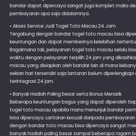
bandar dapat dipercaya sangat juga komplet maka de
pembayaran apa saja didalamnya.
• Akses Service Judi Togel Toto Macau 24 Jam
Tergabung dengan bandar togel toto macau bisa diper
keuntungan dan dapat memberinya kelebihan tertentu 
Bagaimana tak, pelayanan togel toto macau selalu bisa 
waktu dengan pelayanan terpilih 24 jam yang dikasihka
macau yang disiapkan oleh bandar lain di mana keban
sekian hari tersendiri saja lantaran belum diperlengka
terintegrasi 24 jam.
• Banyak Hadiah Paling besar serta Bonus Menarik
Beberapa keuntungan bagus yang dapat diperoleh tiap-
togel toto macau apabila mana menunjuk bandar perm
bisa dipercaya. Lantaran kecuali daripada pembayara
dengan bandar toto macau bisa dipercaya sangat me
banyak hadiah paling besar sampai beberapa ragam b