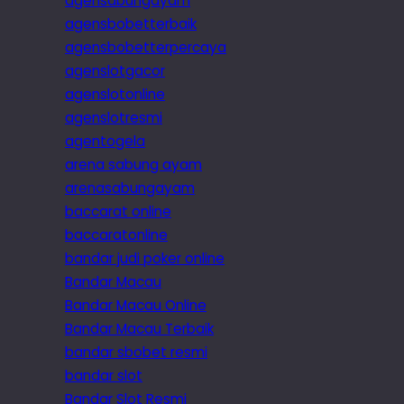
agensabungayam
agensbobetterbaik
agensbobetterpercaya
agenslotgacor
agenslotonline
agenslotresmi
agentogela
arena sabung ayam
arenasabungayam
baccarat online
baccaratonline
bandar judi poker online
Bandar Macau
Bandar Macau Online
Bandar Macau Terbaik
bandar sbobet resmi
bandar slot
Bandar Slot Resmi