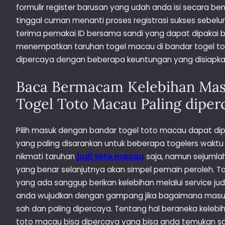
formulir register barusan yang udah anda isi secara be
tinggal cuman menanti proses registrasi sukses sebel
terima pemakai ID bersama sandi yang dapat dipakai 
menempatkan taruhan togel macau di bandar togel to
dipercaya dengan beberapa keuntungan yang disiapka
Baca Bermacam Kelebihan Mas
Togel Toto Macau Paling diper
Pilih masuk dengan bandar togel toto macau dapat dipe
yang paling disarankan untuk beberapa togelers waktu 
nikmati taruhan
judi toto macau
saja, namun sejumla
yang benar selanjutnya akan simpel pemain peroleh. 
yang ada sanggup berikan kelebihan melalui service jud
anda wujudkan dengan gampang jika bagaimana masuk
sah dan paling dipercaya. Tentang hal beraneka kelebi
toto macau bisa dipercaya yang bisa anda temukan 