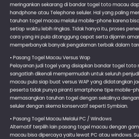
meringankan sekarang di bandar togel toto macau dap
handphone atau Telephone seluler. Hal yang paling m
taruhan togel macau melalui mobile-phone karena bis
setiap waktu lebih ringkas. Tidak hanya itu, proses p
cara yang ini pula ditanggung cepat serta dijamin ama
memperbanyak banyak pengalaman terbaik dalam taru
• Pasang Togel Macau Versus Wap
Pelayanan judi togel yang disiapkan bandar togel tot
sangatlah dikenali mempermudah untuk seluruh penjudi
macau pula siap buat versus WAP yang didatangkan jad
peserta tidak punya piranti smartphone tipe mobile-p
memasangkan taruhan togel dengan sekalinya denga
seluler dengan skema konservatif seperti Symbian.
• Pasang Togel Macau Melalui PC / Windows
Alternatif terpilih lain pasang togel macau dengan ga
macau bisa dipercaya yaitu lewat PC atau windows. Sud