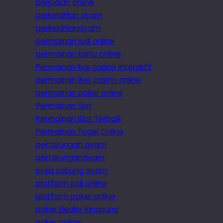
perjudian online
perkelahian ayam
perkelahianayam
permainan judi online
permainan kartu online
Permainan live casino interaktif
permainan live casino online
permainan poker online
Permainan Slot
Permainan Slot Terbaik
Permainan Togel Online
pertarungan ayam
pertarunganayam
piala sabung ayam
platform judi online
platform poker online
poker dealer langsung
poker online