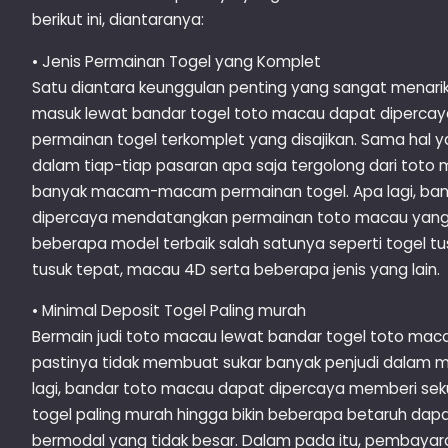
berikut ini, diantaranya:
• Jenis Permainan Togel yang Komplet
Satu diantara keunggulan penting yang sangat menari
masuk lewat bandar togel toto macau dapat diperca
permainan togel terkomplet yang disajikan. Sama hal ya
dalam tiap-tiap pasaran apa saja tergolong dari toto
banyak macam-macam permainan togel. Apa lagi, ban
dipercaya mendatangkan permainan toto macau yang 
beberapa model terbaik salah satunya seperti togel t
tusuk tepat, macau 4D serta beberapa jenis yang lain.
• Minimal Deposit Togel Paling murah
Bermain judi toto macau lewat bandar togel toto mac
pastinya tidak membuat sukar banyak penjudi dalam m
lagi, bandar toto macau dapat dipercaya memberi se
togel paling murah hingga bikin beberapa betaruh dap
bermodal yang tidak besar. Dalam pada itu, pembayaran