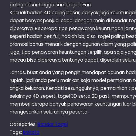
paling besar hingga sampai juta-an.
Kecuali hadiah 4D paling besar, banyak juga keuntunga
dapat banyak penjudi capai dengan main di bandar to
dipercaya. Beberapa tipe penawaran keuntungan lainny
seperti hadiah bet full, hadiah bb, disc. togel paling
promosi bonus menarik dengan agunan claim yang pali
juga, tiap penawaran keuntungan terpilih apa saja ya
macau bisa dipercaya tentunya dapat diperoleh selur
Lantas, buat anda yang pengin mendapat agunan hadia
rupiah, jadi anda perlu mainkan saja model permainan 
angka keluaran. Kendati sesungguhnya, permainkan tipe
selainnya 4D seperti togel 3D serta 2D pasti mempunya
memberi berapa banyak penawaran keuntungan luar bia
mengesankan seluruhnya peserta.
Categories:
Bandar Togel
Tags:
koitoto