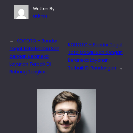
Written By:
admin
←
KOITOTO – Bandar
KOITOTO – Bandar Togel
Togel Toto Macau Sah
Toto Macau Sah dengan
dengan Beraneka
Beraneka Layanan
Layanan Terbaik Di
Terbaik Di Randangan
→
Rebang Tangkas