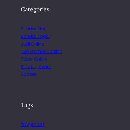
Categories
Bandar Slot
Bandar Togel
Judi Online
Live Games Casino
Poker Online
Sabung Ayam
Sbobet
Tags
#AgenSlot