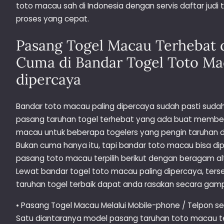
toto macau sah di Indonesia dengan servis daftar judi 
proses yang cepat.
Pasang Togel Macau Terhebat 
Cuma di Bandar Togel Toto Ma
dipercaya
Bandar toto macau paling dipercaya sudah pasti sudah
pasang taruhan togel terhebat yang ada buat member
macau untuk beberapa togelers yang pengin taruhan di pa
Bukan cuma hanya itu, tapi bandar toto macau bisa di
pasang toto macau terpilih berikut dengan beragam al
Lewat bandar togel toto macau paling dipercaya, ter
taruhan togel terbaik dapat anda rasakan secara gamp
• Pasang Togel Macau Melalui Mobile-phone / Telpon sel
Satu diantaranya model pasang taruhan toto macau te