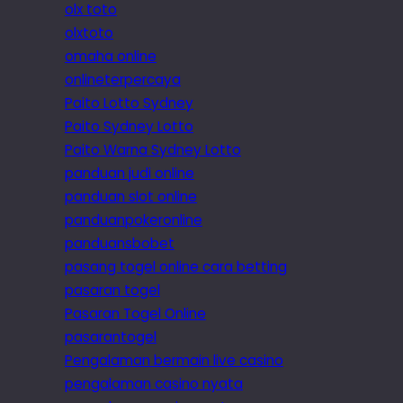
olx toto
olxtoto
omaha online
onlineterpercaya
Paito Lotto Sydney
Paito Sydney Lotto
Paito Warna Sydney Lotto
panduan judi online
panduan slot online
panduanpokeronline
panduansbobet
pasang togel online cara betting
pasaran togel
Pasaran Togel Online
pasarantogel
Pengalaman bermain live casino
pengalaman casino nyata