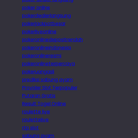
poker online
pokerdealerlangsung
pokerjackpotbesar
pokerliveonline
pokeronlinedepositrendah
pokeronlineindonesia
pokeronlineresmi
pokeronlineterpercaya
pokeruangasli
prediksi sabung ayam
Provider Slot Terpopuler
Putaran Gratis
Result Togel Online
roulette live
roulettelive
rtp slot
sabung ayam