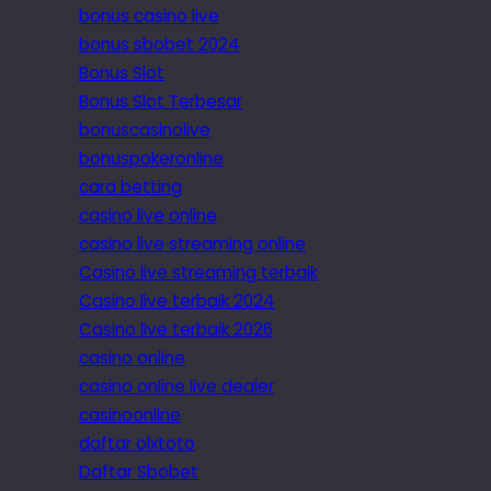
bonus casino live
bonus sbobet 2024
Bonus Slot
Bonus Slot Terbesar
bonuscasinolive
bonuspokeronline
cara betting
casino live online
casino live streaming online
Casino live streaming terbaik
Casino live terbaik 2024
Casino live terbaik 2026
casino online
casino online live dealer
casinoonline
daftar olxtoto
Daftar Sbobet