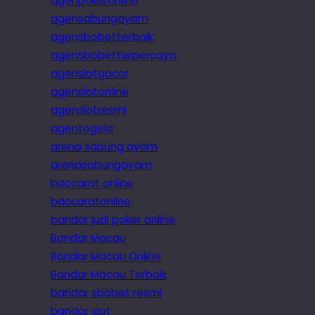
agenpokeronline
agensabungayam
agensbobetterbaik
agensbobetterpercaya
agenslotgacor
agenslotonline
agenslotresmi
agentogela
arena sabung ayam
arenasabungayam
baccarat online
baccaratonline
bandar judi poker online
Bandar Macau
Bandar Macau Online
Bandar Macau Terbaik
bandar sbobet resmi
bandar slot