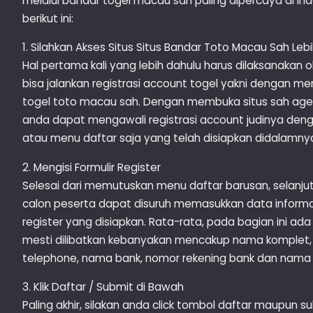
melalui bandar togel macau sah paling dipercaya di In
berikut ini:
1. Silahkan Akses Situs Situs Bandar Toto Macau Sah Lebi
Hal pertama kali yang lebih dahulu harus dilaksanakan 
bisa jalankan registrasi account togel yakni dengan m
togel toto macau sah. Dengan membuka situs sah age
anda dapat mengawali registrasi account judinya den
atau menu daftar saja yang telah disiapkan didalamny
2. Mengisi Formulir Register
Selesai dari memutuskan menu daftar barusan, selanj
calon peserta dapat disuruh memasukkan data informasi
register yang disiapkan. Rata-rata, pada bagian ini ada
mesti dilibatkan kebanyakan mencakup nama komplet, 
telephone, nama bank, nomor rekening bank dan nama 
3. Klik Daftar / Submit di Bawah
Paling akhir, silakan anda click tombol daftar maupun s