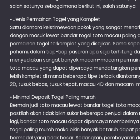
salah satunya sebagaimana berikut ini, salah satunya:
• Jenis Permainan Togel yang Komplet
Satu diantara keistimewaan pokok yang sangat menar
dengan masuk lewat bandar togel toto macau paling 
permainan togel terkomplet yang disajikan. Sama sepe
pahami, dalam tiap-tiap pasaran apa saja terhitung da
menyediakan sangat banyak macam-macam permainan 
toto macau yang dapat dipercaya mendatangkan per
lebih komplet di mana beberapa tipe terbaik diantaran
2D, tusuk bebas, tusuk tepat, macau 4D dan macam-m
• Minimal Deposit Togel Paling murah
Bermain judi toto macau lewat bandar togel toto mac
pastilah akan tidak bikin sukar beberapa penjudi dal
lagi, bandar toto macau dapat dipercaya memberinya
togel paling murah maka bikin banyak betaruh dapat p
bermodal yang tidak besar. Sedangkan, pembayaran dep