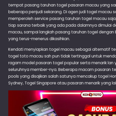
tempat pasang taruhan togel pasaran macau yang san
beberapa penjudi sekarang. Di agen judi togel macau 
memperoleh service pasang taruhan togel macau saja
tiap sarana terbaik yang ada pada dalamnya dimulai d
macau, sampai langkah pasang taruhan togel dengan
yang terus-menerus dikasihkan.
Kendati menyiapkan togel macau sebagai alternatif te
togel toto macau sah pun tidak tertinggal untuk men
ragam model pasaran togel popular serta menarik lan y
seluruhnya member-nya. Beberapa macam pasaran terp
pools yang disajikan salah satunya mencakup togel Ho
Sydney, Togel Singapore atau pasaran menarik yang lai