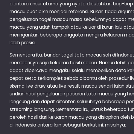
diantara unsur utama yang nyata dibutuhkan tiap-tiap p
macau buat bikin menjadi referensi. Bukan tiada argum
pengeluaran togel macau masa sebelumnya dapat me
macau yang udah tampak atau keluar di kurun lalu ata
meringankan beberapa anggota mengira keluaran maca
lebih presisi.
Sementara itu, bandar togel toto macau sah di Indone
memberinya saja keluaran hasil macau. Namun lebih pa
dapat dipercaya mengakui selalu memberikan data kelu
cepat serta terkomplet sebab dibantu oleh prosedur l
skema live draw atau live result macau sendiri ialah str
undian hasil pengeluaran pasaran toto macau yang he
langsung dan dapat ditonton seluruhnya beberapa pe
streaming langsung. Sementara itu, untuk beberapa fu
peroleh hasil dari keluaran macau yang disiapkan oleh
di Indonesia antara lain sebagai berikut ini, misalnya: