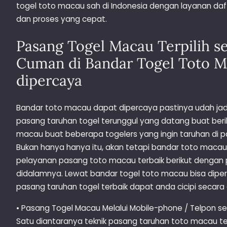
togel toto macau sah di Indonesia dengan layanan daft
dan proses yang cepat.
Pasang Togel Macau Terpilih 
Cuman di Bandar Togel Toto M
dipercaya
Bandar toto macau dapat dipercaya pastinya udah jad
pasang taruhan togel terunggul yang datang buat beri
macau buat beberapa togelers yang ingin taruhan di pasa
Bukan hanya hanya itu, akan tetapi bandar toto macau 
pelayanan pasang toto macau terbaik berikut dengan 
didalamnya. Lewat bandar togel toto macau bisa diper
pasang taruhan togel terbaik dapat anda cicipi secara
• Pasang Togel Macau Melalui Mobile-phone / Telpon sel
Satu diantaranya teknik pasang taruhan toto macau 