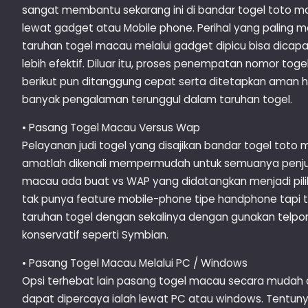
sangat membantu sekarang ini di bandar togel toto m
lewat gadget atau Mobile phone. Perihal yang paling 
taruhan togel macau melalui gadget dipicu bisa dicap
lebih efektif. Diluar itu, proses penempatan nomor tog
berikut pun ditanggung cepat serta ditetapkan ama
banyak pengalaman terunggul dalam taruhan togel.
• Pasang Togel Macau Versus Wap
Pelayanan judi togel yang disajikan bandar togel tot
amatlah dikenali mempermudah untuk semuanya penjud
macau ada buat vs WAP yang didatangkan menjadi pili
tak punya feature mobile-phone tipe handphone tap
taruhan togel dengan sekalinya dengan gunakan telpon 
konservatif seperti Symbian.
• Pasang Togel Macau Melalui PC / Windows
Opsi terhebat lain pasang togel macau secara mudah 
dapat dipercaya ialah lewat PC atau windows. Tentunya,