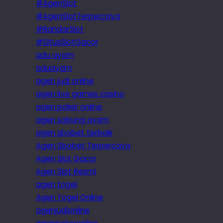
#AgenSlot
#AgenSlotTerpercaya
#BandarSlot
#SitusSlotGacor
adu ayam
aduayam
agen judi online
agen live games casino
agen poker online
agen sabung ayam
agen sbobet terbaik
Agen Sbobet Terpercaya
Agen Slot Gacor
Agen Slot Resmi
agen togel
Agen Togel Online
agenjudionline