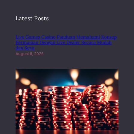
Latest Posts
Live Games Casino Panduan Memahami Konsep
Permainan Dengan Live Dealer Secara Mudah
dan Seru
August 8, 2026