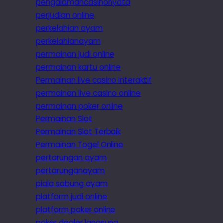
pengalamancasinonyata
perjudian online
perkelahian ayam
perkelahianayam
permainan judi online
permainan kartu online
Permainan live casino interaktif
permainan live casino online
permainan poker online
Permainan Slot
Permainan Slot Terbaik
Permainan Togel Online
pertarungan ayam
pertarunganayam
piala sabung ayam
platform judi online
platform poker online
poker dealer langsung