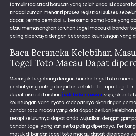
formulir registrasi barusan yang telah anda isi secara b
tinggal cuman menanti proses registrasi sukses sebe
dapat terima pemakai ID bersama-sama kode yang dap
atau memasangkan taruhan togel macau di bandar to
paling dipercaya dengan beberapa keuntungan yang di
Baca Beraneka Kelebihan Masu
Togel Toto Macau Dapat diper
Menunjuk tergabung dengan bandar togel toto macau b
perihal yang paling dianjurkan untuk beberapa togelers
dapat nikmati taruhan
judi toto macau
saja, akan tet
keuntungan yang nyata kedepannya akan ringan pemai
bandar toto macau yang ada dapat berikan kelebihan me
tetapi seluruhnya dapat anda wujudkan dengan gamp
bandar togel yang sah serta paling dipercaya. Tentan
masuk di bandar togel toto macau dapat dipercaya y