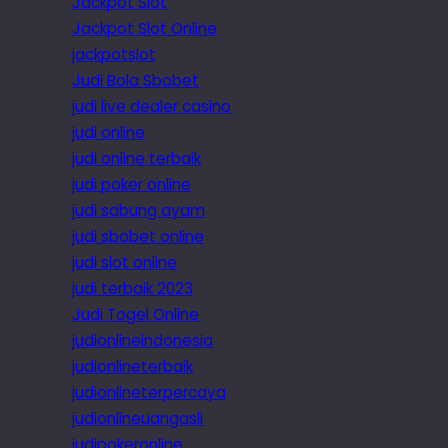
Jackpot Slot
Jackpot Slot Online
jackpotslot
Judi Bola Sbobet
judi live dealer casino
judi online
judi online terbaik
judi poker online
judi sabung ayam
judi sbobet online
judi slot online
judi terbaik 2023
Judi Togel Online
judionlineindonesia
judionlineterbaik
judionlineterpercaya
judionlineuangasli
judipokeronline