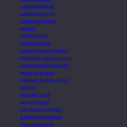
judipokerterbaik
judisabungayam
judisbobetonline
judislot
judislotonline
judislotterbaik
Kasino langsung online
kejuaraan sabung ayam
kejuaraansabungayam
keluaran sydney
Keluaran Sydney Lotto
koitoto
layanan togel
layanantogel
Link Sbobet Terbaru
linkalternatifsbobet
linksbobetresmi