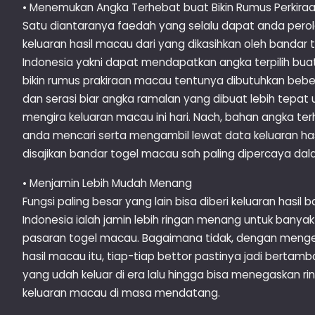
• Menemukan Angka Terhebat buat Bikin Rumus Perkira
Satu diantaranya faedah yang selalu dapat anda pero
keluaran hasil macau dari yang dikasihkan oleh bandar
Indonesia yakni dapat mendapatkan angka terpilih bua
bikin rumus prakiraan macau tentunya dibutuhkan beb
dan serasi biar angka ramalan yang dibuat lebih tepat 
mengira keluaran macau ini hari. Nach, bahan angka te
anda mencari serta mengambil lewat data keluaran ha
disajikan bandar togel macau sah paling dipercaya dala
• Menjamin Lebih Mudah Menang
Fungsi paling besar yang lain bisa diberi keluaran hasi
Indonesia ialah jamin lebih ringan menang untuk banya
pasaran togel macau. Bagaimana tidak, dengan meng
hasil macau itu, tiap-tiap bettor pastinya jadi berta
yang udah keluar di era lalu hingga bisa menegaskan 
keluaran macau di masa mendatang.