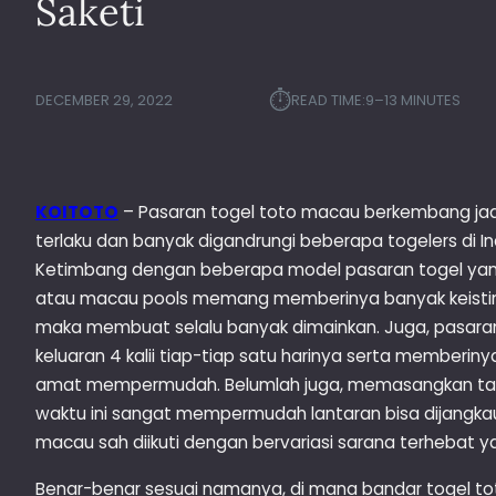
Saketi
⏱︎
DECEMBER 29, 2022
READ TIME:
9–13 MINUTES
KOITOTO
– Pasaran togel toto macau berkembang jad
terlaku dan banyak digandrungi beberapa togelers di In
Ketimbang dengan beberapa model pasaran togel yan
atau macau pools memang memberinya banyak keisti
maka membuat selalu banyak dimainkan. Juga, pasaran 
keluaran 4 kalii tiap-tiap satu harinya serta memberi
amat mempermudah. Belumlah juga, memasangkan tar
waktu ini sangat mempermudah lantaran bisa dijangka
macau sah diikuti dengan bervariasi sarana terhebat y
Benar-benar sesuai namanya, di mana bandar togel t