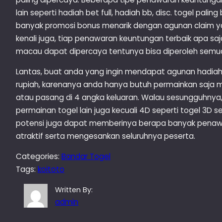
lain seperti hadiah bet full, hadiah bb, disc. togel pa
banyak promosi bonus menarik dengan agunan claim yan
kenali juga, tiap penawaran keuntungan terbaik apa s
macau dapat dipercaya tentunya bisa diperoleh semu
Lantas, buat anda yang ingin mendapat agunan hadiah 
rupiah, karenanya anda hanya butuh permainkan saja 
atau pasang di 4 angka keluaran. Walau sesungguhnya
permainan togel lain juga kecuali 4D seperti togel 3D 
potensi juga dapat memberinya berapa banyak pena
atraktif serta mengesankan seluruhnya peserta.
Categories:
Bandar Togel
Tags:
koitoto
Written By:
admin