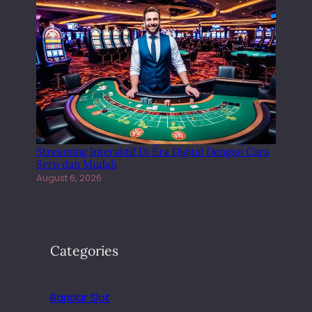
Live Games Casino Mengenal Perkembangan
Streaming Interaktif Di Era Digital Dengan Cara
Seru dan Mudah
August 6, 2026
Categories
Bandar Slot