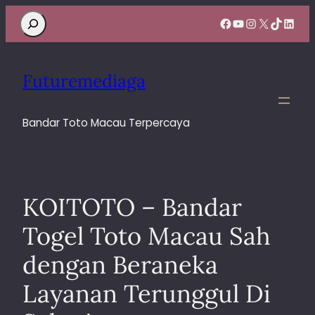
Search
Facebook
YouTube
Instagram
X
TikTok
Linke
Futuremediaga
Bandar Toto Macau Terpercaya
KOITOTO – Bandar
Togel Toto Macau Sah
dengan Beraneka
Layanan Terunggul Di