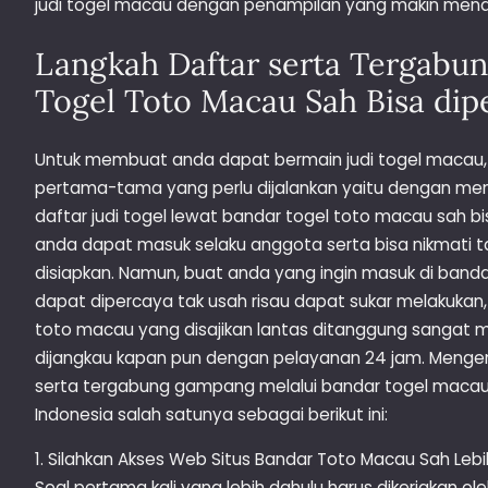
judi togel macau dengan penampilan yang makin menarik
Langkah Daftar serta Tergabun
Togel Toto Macau Sah Bisa dip
Untuk membuat anda dapat bermain judi togel macau,
pertama-tama yang perlu dijalankan yaitu dengan men
daftar judi togel lewat bandar togel toto macau sah bi
anda dapat masuk selaku anggota serta bisa nikmati 
disiapkan. Namun, buat anda yang ingin masuk di band
dapat dipercaya tak usah risau dapat sukar melakukan,
toto macau yang disajikan lantas ditanggung sangat
dijangkau kapan pun dengan pelayanan 24 jam. Menge
serta tergabung gampang melalui bandar togel macau 
Indonesia salah satunya sebagai berikut ini:
1. Silahkan Akses Web Situs Bandar Toto Macau Sah Lebi
Soal pertama kali yang lebih dahulu harus dikerjakan ol