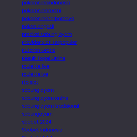
pokeronlineindonesia
pokeronlineresmi
pokeronlineterpercaya
pokeruangasli
prediksi sabung ayam
Provider Slot Terpopuler
Putaran Gratis
Result Togel Online
roulette live
roulettelive
rtp slot
sabung ayam
sabung ayam online
sabung ayam tradisional
sabungayam
sbobet 2024
Sbobet Indonesia