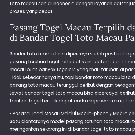
toto macau sah di Indonesia dengan layanan daftar jud
proses yang cepat.
Pasang Togel Macau Terpilih 
di Bandar Togel Toto Macau Pa
Bandar toto macau bisa dipercaya sudah pasti udah ja
pasang taruhan togel terhebat yang datang buat mem
macau buat banyak togelers yang mau taruhan di pasar 
Tidak sekedar hanya itu, tapi bandar toto macau bisa d
pasang toto macau terunggul berikut dengan beragam
Lewat bandar togel toto macau bisa dipercaya, beriku
taruhan togel terbaik dapat anda cicipi secara mudah 
• Pasang Togel Macau Melalui Mobile-phone / Mobile p
Satu diantaranya model pasang taruhan toto macau te
meringankan sekarang ini di bandar togel toto macau p