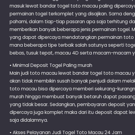
masuk lewat bandar togel toto macau paling dipercaya
permainan togel terkomplet yang disajikan. Sama den
pahami, dalam tiap-tiap pasaran apa saja terhitung da
memberikan banyak beberapa jenis permainan togel. M
yang dapat dipercaya mendatangkan permainan toto 
mana beberapa tipe terbaik salah satunya seperti toge
bebas, tusuk tepat, macau 4D serta macam-macam ya
• Minimal Deposit Togel Paling murah
Main judi toto macau lewat bandar togel toto macau y
akan tidak membikin susah banyak penjudi dalam melaku
toto macau bisa dipercaya memberi sekurang-kurangny
murah hingga membuat banyak betaruh dapat pasang 
yang tidak besar. Sedangkan, pembayaran deposit yang
dipercaya juga komplet maka dari itu deposit dapat
saja didalamnya.
• Akses Pelayanan Judi Togel Toto Macau 24 Jam