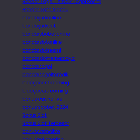
Bandar Togel Terbaik Togel Resmi
Bandar Toto Macau
bandarjudionline
bandarjudislot
bandarsbobetonline
bandarslotonline
bandarslotresmi
bandarslotterpercaya
bandartogel
bandartogelterbaik
blackjack streaming
blackjackstreaming
bonus casino live
bonus sbobet 2024
Bonus Slot
Bonus Slot Terbesar
bonuscasinolive
bonuspokeronline