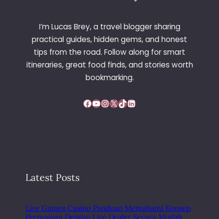
I’m Lucas Brey, a travel blogger sharing
practical guides, hidden gems, and honest
tips from the road. Follow along for smart
itineraries, great food finds, and stories worth
bookmarking.
Facebook
YouTube
Instagram
X
TikTok
LinkedIn
Latest Posts
Live Games Casino Panduan Memahami Konsep
Permainan Dengan Live Dealer Secara Mudah