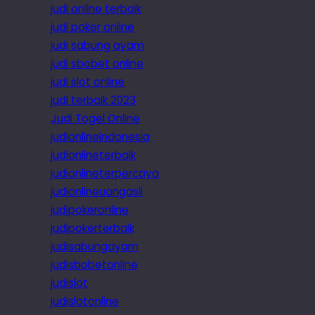
judi online terbaik
judi poker online
judi sabung ayam
judi sbobet online
judi slot online
judi terbaik 2023
Judi Togel Online
judionlineindonesia
judionlineterbaik
judionlineterpercaya
judionlineuangasli
judipokeronline
judipokerterbaik
judisabungayam
judisbobetonline
judislot
judislotonline