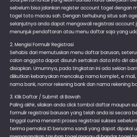
sebelum bisa jalankan register account togel dengan
togel toto macau sah. Dengan terhubung situs sah age
selanjutnya anda dapat mengawali registrasi account 
menunjuk pendaftaran atau menu daftar saja yang udah
2. Mengisi Formulir Registrasi
Sehabis dari memutuskan menu daftar barusan, seter
calon anggota dapat disuruh sertakan data info diri absa
disiapkan. Umumnya, pada tingkatan ini ada sekian ban
diikutkan kebanyakan mencakup nama komplet, e mail,
nama bank, nomor rekening bank dan nama rekening ba
3. Klik Daftar / Submit di Bawah
Paling akhir, silakan anda click tombol daftar maupun 
formulir registrasi barusan yang telah anda isi secara 
tinggal cuma menanti proses registrasi sukses sebel
terima pemakai ID bersama sandi yang dapat dipakai
memasangkan taruhan togel macau di bandar togel t