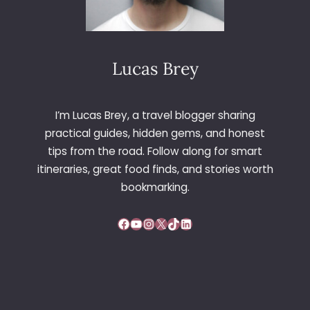
Lucas Brey
I’m Lucas Brey, a travel blogger sharing
practical guides, hidden gems, and honest
tips from the road. Follow along for smart
itineraries, great food finds, and stories worth
bookmarking.
Facebook
YouTube
Instagram
X
TikTok
LinkedIn