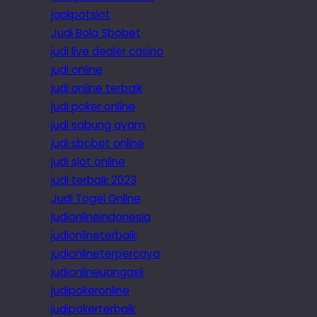
jackpotslot
Judi Bola Sbobet
judi live dealer casino
judi online
judi online terbaik
judi poker online
judi sabung ayam
judi sbobet online
judi slot online
judi terbaik 2023
Judi Togel Online
judionlineindonesia
judionlineterbaik
judionlineterpercaya
judionlineuangasli
judipokeronline
judipokerterbaik