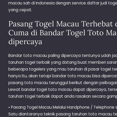
macau sah di Indonesia dengan service daftar judi to
yang cepat.
Pasang Togel Macau Terhebat 
Cuma di Bandar Togel Toto Ma
dipercaya
Bandar toto macau paling dipercaya tentunya udah ja
taruhan togel terbaik yang datang buat memberi sara
beberapa togelers yang mau taruhan di pasar togel terb
hanya itu, akan tetapi bandar toto macau bisa diperc
pasang toto macau terunggul berikut dengan pelbagai
Lewat bandar togel toto macau dapat dipercaya, ters
taruhan togel terbaik dapat anda rasakan secara gam
• Pasang Togel Macau Melalui Handphone / Telephone s
Satu diantaranya teknik pasang taruhan toto macau t