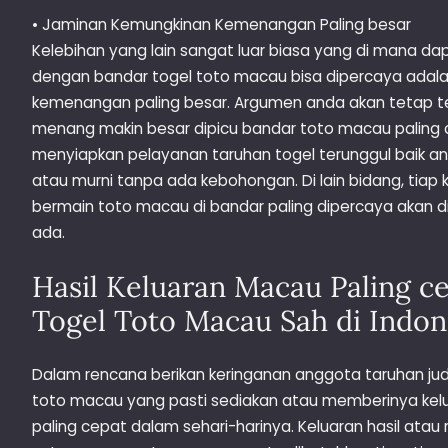
• Jaminan Kemungkinan Kemenangan Paling besar
Kelebihan yang lain sangat luar biasa yang di mana dap
dengan bandar togel toto macau bisa dipercaya ada
kemenangan paling besar. Argumen anda akan tetap t
menang makin besar dipicu bandar toto macau paling 
menyiapkan pelayanan taruhan togel terunggul baik an
atau murni tanpa ada kebohongan. Di lain bidang, ti
bermain toto macau di bandar paling dipercaya akan di
ada.
Hasil Keluaran Macau Paling c
Togel Toto Macau Sah di Indon
Dalam rencana berikan keringanan anggota taruhan jud
toto macau yang pasti sediakan atau memberinya kelu
paling cepat dalam sehari-harinya. Keluaran hasil atau r