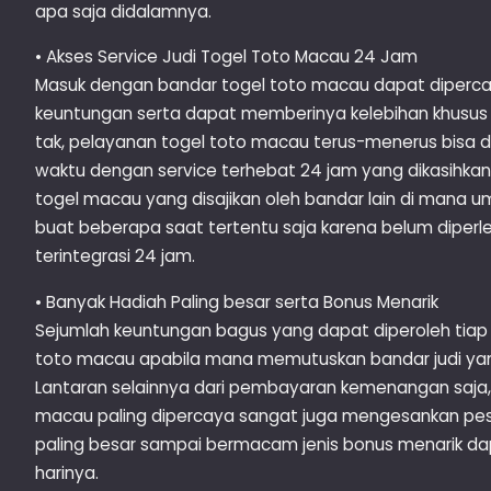
apa saja didalamnya.
• Akses Service Judi Togel Toto Macau 24 Jam
Masuk dengan bandar togel toto macau dapat dipercay
keuntungan serta dapat memberinya kelebihan khusus 
tak, pelayanan togel toto macau terus-menerus bisa dij
waktu dengan service terhebat 24 jam yang dikasihka
togel macau yang disajikan oleh bandar lain di mana
buat beberapa saat tertentu saja karena belum diperl
terintegrasi 24 jam.
• Banyak Hadiah Paling besar serta Bonus Menarik
Sejumlah keuntungan bagus yang dapat diperoleh tiap b
toto macau apabila mana memutuskan bandar judi yang
Lantaran selainnya dari pembayaran kemenangan saja
macau paling dipercaya sangat juga mengesankan pe
paling besar sampai bermacam jenis bonus menarik da
harinya.