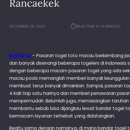
Rancaekek
⏱︎
DECEMBER 29, 2022
READ TIME:
9–13 MINUTES
KOITOTO
– Pasaran togel toto macau berkembang jadi
dan banyak disenangi beberapa togelers di Indonesia s
dengan beberapa macam pasaran togel yang ada sek
macau pools memanglah memberi banyak keunggulan d
membuat terus banyak dimainkan. Sampai, pasaran toge
4 kalii tiap satu harinya dan memberi penawaran pasan
mempermudah. Belumlah juga, memasangkan taruhan t
membantu sebab bisa dijangkau lewat bandar togel to
bermacam layanan terhebat yang didatangkan.
Begitu sama dengan namanya, di mana bandar togel 