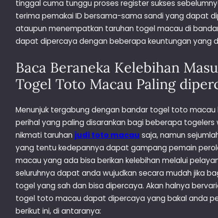
tinggal cuma tunggu proses register sukses sebelum
terima pemakai ID bersama-sama sandi yang dapat di
ataupun menempatkan taruhan togel macau di bandar
dapat dipercaya dengan beberapa keuntungan yang di
Baca Beraneka Kelebihan Masu
Togel Toto Macau Paling diper
Menunjuk tergabung dengan bandar togel toto macau b
perihal yang paling disarankan bagi beberapa togelers 
nikmati taruhan
judi toto macau
saja, namun sejumla
yang tentu kedepannya dapat gampang pemain perole
macau yang ada bisa berikan kelebihan melalui pelayan
seluruhnya dapat anda wujudkan secara mudah jika b
togel yang sah dan bisa dipercaya. Akan halnya bervari
togel toto macau dapat dipercaya yang bakal anda per
berikut ini, di antaranya: