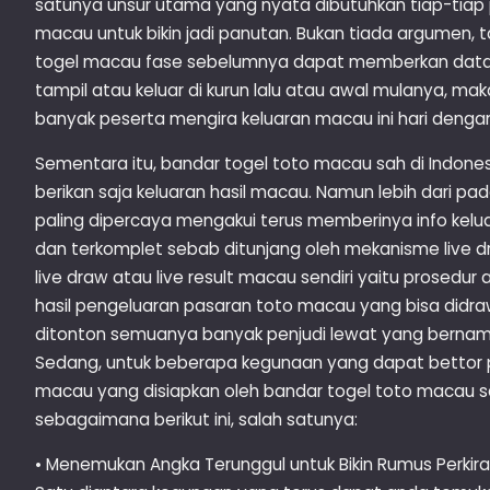
satunya unsur utama yang nyata dibutuhkan tiap-tiap p
macau untuk bikin jadi panutan. Bukan tiada argumen, t
togel macau fase sebelumnya dapat memberkan data
tampil atau keluar di kurun lalu atau awal mulanya, m
banyak peserta mengira keluaran macau ini hari dengan
Sementara itu, bandar togel toto macau sah di Indones
berikan saja keluaran hasil macau. Namun lebih dari pa
paling dipercaya mengakui terus memberinya info kelu
dan terkomplet sebab ditunjang oleh mekanisme live d
live draw atau live result macau sendiri yaitu prosedur
hasil pengeluaran pasaran toto macau yang bisa didra
ditonton semuanya banyak penjudi lewat yang bernam
Sedang, untuk beberapa kegunaan yang dapat bettor pe
macau yang disiapkan oleh bandar togel toto macau sa
sebagaimana berikut ini, salah satunya:
• Menemukan Angka Terunggul untuk Bikin Rumus Perkir