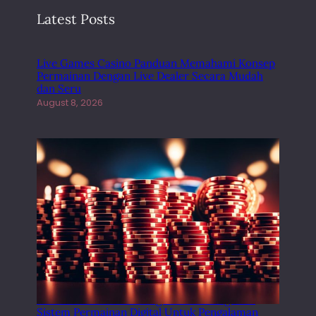
Latest Posts
Live Games Casino Panduan Memahami Konsep
Permainan Dengan Live Dealer Secara Mudah
dan Seru
August 8, 2026
Live Games Casino Mengenal Teknologi Dan
Sistem Permainan Digital Untuk Pengalaman