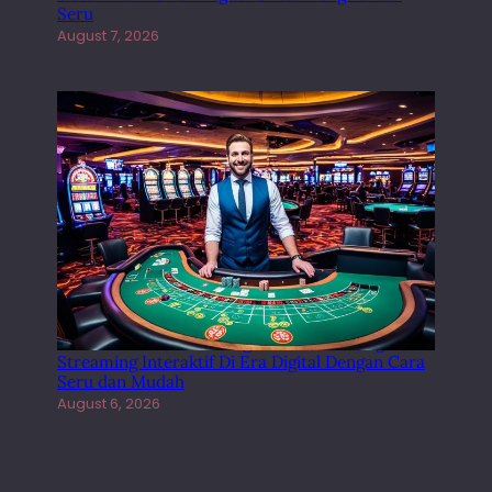
Seru
August 7, 2026
Live Games Casino Mengenal Perkembangan
Streaming Interaktif Di Era Digital Dengan Cara
Seru dan Mudah
August 6, 2026