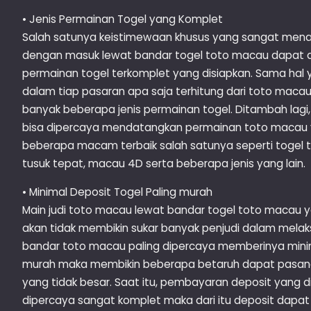
• Jenis Permainan Togel yang Komplet
Salah satunya keistimewaan khusus yang sangat mena
dengan masuk lewat bandar togel toto macau dapat d
permainan togel terkomplet yang disiapkan. Sama hal 
dalam tiap pasaran apa saja terhitung dari toto maca
banyak beberapa jenis permainan togel. Ditambah lag
bisa dipercaya mendatangkan permainan toto macau y
beberapa macam terbaik salah satunya seperti togel t
tusuk tepat, macau 4D serta beberapa jenis yang lain.
• Minimal Deposit Togel Paling murah
Main judi toto macau lewat bandar togel toto macau y
akan tidak membikin sukar banyak penjudi dalam melak
bandar toto macau paling dipercaya memberinya mini
murah maka membikin beberapa betaruh dapat pasang
yang tidak besar. Saat itu, pembayaran deposit yang d
dipercaya sangat komplet maka dari itu deposit dap