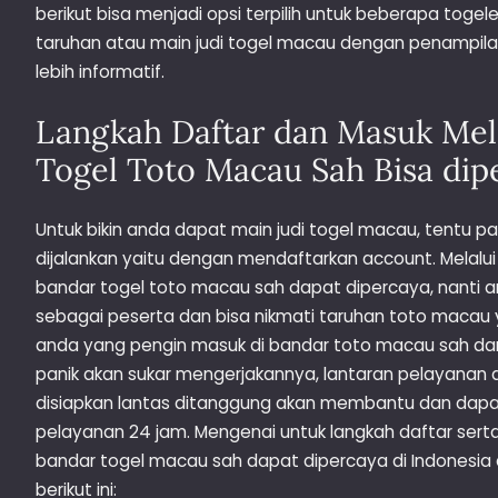
berikut bisa menjadi opsi terpilih untuk beberapa to
taruhan atau main judi togel macau dengan penampil
lebih informatif.
Langkah Daftar dan Masuk Mel
Togel Toto Macau Sah Bisa dip
Untuk bikin anda dapat main judi togel macau, tentu pa
dijalankan yaitu dengan mendaftarkan account. Melalui 
bandar togel toto macau sah dapat dipercaya, nanti 
sebagai peserta dan bisa nikmati taruhan toto macau 
anda yang pengin masuk di bandar toto macau sah dan
panik akan sukar mengerjakannya, lantaran pelayanan
disiapkan lantas ditanggung akan membantu dan dapa
pelayanan 24 jam. Mengenai untuk langkah daftar serta
bandar togel macau sah dapat dipercaya di Indonesia
berikut ini: