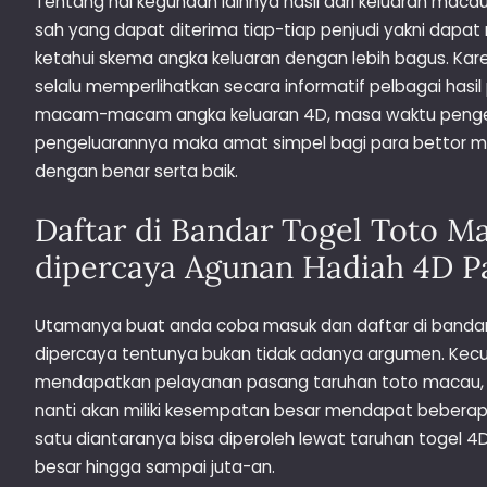
Tentang hal kegunaan lainnya hasil dari keluaran mac
sah yang dapat diterima tiap-tiap penjudi yakni dapat
ketahui skema angka keluaran dengan lebih bagus. Kar
selalu memperlihatkan secara informatif pelbagai hasi
macam-macam angka keluaran 4D, masa waktu penge
pengeluarannya maka amat simpel bagi para bettor
dengan benar serta baik.
Daftar di Bandar Togel Toto M
dipercaya Agunan Hadiah 4D Pa
Utamanya buat anda coba masuk dan daftar di bandar
dipercaya tentunya bukan tidak adanya argumen. Kecu
mendapatkan pelayanan pasang taruhan toto macau, ti
nanti akan miliki kesempatan besar mendapat beberap
satu diantaranya bisa diperoleh lewat taruhan togel 4
besar hingga sampai juta-an.