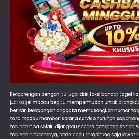
Berbarengan dengan itu juga, dari faksi bandar togel t
judi togel macau begitu mempermudah untuk dijangkau
berikan kelapangan anggota memasangkan nomor togel
toto macau memberi sarana service taruhan sepanjan
taruhan bisa selalu dijangkau secara gampang setiap
taruhan didalamnya, anda perlu tergabung saja lewat lin