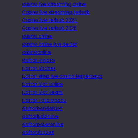
casino live streaming online
Casino live streaming terbaik
Casino live terbaik 2024
Casino live terbaik 2026
casino online
casino online live dealer
casinoonline
daftar olxtoto
Daftar Sbobet
Daftar situs live casino terpercaya
Daftar Slot Online
Daftar Slot Resmi
Daftar Toto Macau
daftarbandarslot
daftarjudionline
daftarpokeronline
daftarsbobet