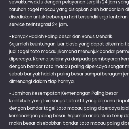
sewaktu-waktu dengan pelayanan terpilih 24 jam yang 
taruhan togel macau yang disiapkan oleh bandar lain
disediakan untuk beberapa hari tersendiri saja lantara
service terintegrasi 24 jam.
• Banyak Hadiah Paling besar dan Bonus Menarik
Sejumlah keuntungan luar biasa yang dapat diterima ti
judi togel toto macau jikamana menunjuk bandar perma
dipercaya. Karena selainnya daripada pembayaran ke
dengan bandar toto macau paling dipercaya sangat 
sebab banyak hadiah paling besar sampai beragam jen
dimenangi dalam tiap harinya.
• Jaminan Kesempatan Kemenangan Paling besar
Kelebihan yang lain sangat atraktif yang di mana dapa
dengan bandar togel toto macau paling dipercaya ial
kemenangan paling besar. Argumen anda akan teruji
makin besar disebabkan bandar toto macau paling di