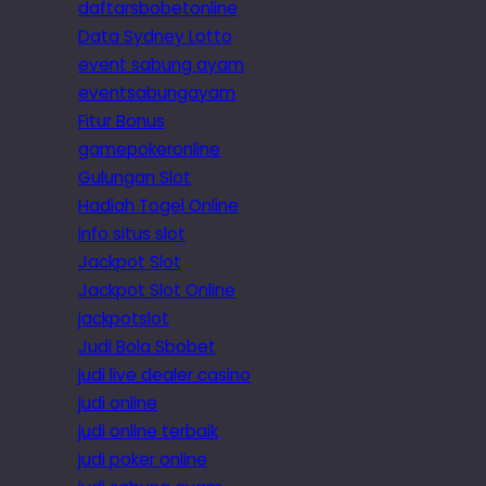
daftarsbobetonline
Data Sydney Lotto
event sabung ayam
eventsabungayam
Fitur Bonus
gamepokeronline
Gulungan Slot
Hadiah Togel Online
info situs slot
Jackpot Slot
Jackpot Slot Online
jackpotslot
Judi Bola Sbobet
judi live dealer casino
judi online
judi online terbaik
judi poker online