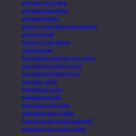
panduan slot online
panduanpokeronline
panduansbobet
pasang togel online cara betting
pasaran togel
Pasaran Togel Online
pasarantogel
Pengalaman bermain live casino
pengalaman casino nyata
pengalamancasinonyata
perjudian online
perkelahian ayam
perkelahianayam
permainan judi online
permainan kartu online
Permainan live casino interaktif
permainan live casino online