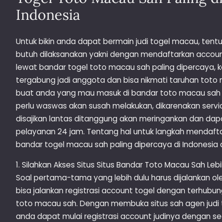
Indonesia
Untuk bikin anda dapat bermain judi togel macau, tent
butuh dilaksanakan yakni dengan mendaftarkan account.
lewat bandar togel toto macau sah paling dipercaya,
tergabung jadi anggota dan bisa nikmati taruhan toto
buat anda yang mau masuk di bandar toto macau sah s
perlu waswas akan susah melakukan, dikarenakan serv
disajikan lantas ditanggung akan meringankan dan da
pelayanan 24 jam. Tentang hal untuk langkah mendafta
bandar togel macau sah paling dipercaya di Indonesia an
1. Silahkan Akses Situs Situs Bandar Toto Macau Sah Lebi
Soal pertama-tama yang lebih dulu harus dijalankan ol
bisa jalankan registrasi account togel dengan terhubun
toto macau sah. Dengan membuka situs sah agen judi
anda dapat mulai registrasi account judinya dengan 