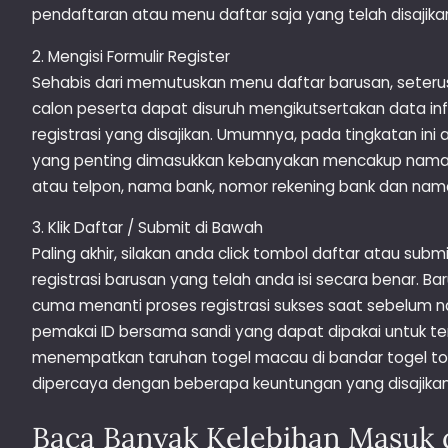
pendaftaran atau menu daftar saja yang telah disajika
2. Mengisi Formulir Register
Sehabis dari memutuskan menu daftar barusan, seter
calon peserta dapat disuruh mengikutsertakan data info
registrasi yang disajikan. Umumnya, pada tingkatan ini 
yang penting dimasukkan kebanyakan mencakup nama k
atau telpon, nama bank, nomor rekening bank dan nama
3. Klik Daftar / Submit di Bawah
Paling akhir, silakan anda click tombol daftar atau submi
registrasi barusan yang telah anda isi secara benar. Ba
cuma menanti proses registrasi sukses saat sebelum n
pemakai ID bersama sandi yang dapat dipakai untuk t
menempatkan taruhan togel macau di bandar togel to
dipercaya dengan beberapa keuntungan yang disajikan
Baca Banyak Kelebihan Masuk 