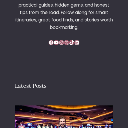
practical guides, hidden gems, and honest
tips from the road. Follow along for smart
itineraries, great food finds, and stories worth
bookmarking.
Facebook
YouTube
Instagram
X
TikTok
LinkedIn
Latest Posts