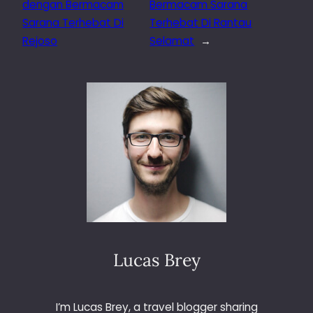
dengan Bermacam
Bermacam Sarana
Sarana Terhebat Di
Terhebat Di Rantau
Rejoso
Selamat
→
Lucas Brey
I’m Lucas Brey, a travel blogger sharing