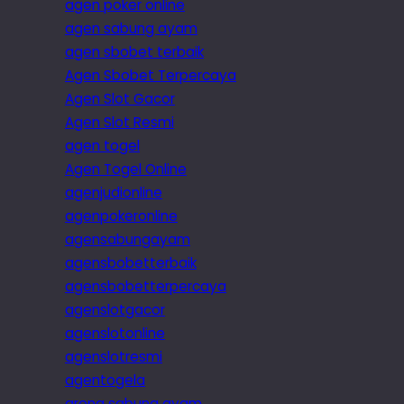
agen poker online
agen sabung ayam
agen sbobet terbaik
Agen Sbobet Terpercaya
Agen Slot Gacor
Agen Slot Resmi
agen togel
Agen Togel Online
agenjudionline
agenpokeronline
agensabungayam
agensbobetterbaik
agensbobetterpercaya
agenslotgacor
agenslotonline
agenslotresmi
agentogela
arena sabung ayam