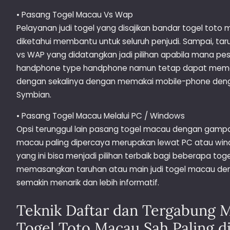
• Pasang Togel Macau Vs Wap
Pelayanan judi togel yang disajikan bandar togel toto
diketahui membantu untuk seluruh penjudi. Sampai, ta
vs WAP yang didatangkan jadi pilihan apabila mana pesert
handphone type handphone namun tetap dapat mema
dengan sekalinya dengan memakai mobile-phone deng
Symbian.
• Pasang Togel Macau Melalui PC / Windows
Opsi terunggul lain pasang togel macau dengan gampa
macau paling dipercaya merupakan lewat PC atau wind
yang ini bisa menjadi pilihan terbaik bagi beberapa toge
memasangkan taruhan atau main judi togel macau de
semakin menarik dan lebih informatif.
Teknik Daftar dan Tergabung M
Togel Toto Macau Sah Paling d