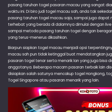
pasang taruhan togel pasaran macau yang sangat dian
waktu ini. Di biro judi togel macau sah, anda tak seke
pasang taruhan togel macau saja, sampai juga dapat
terhebat yang berada di dalamnya dimulai dengan live
sampai metoda pasang taruhan togel dengan beragam
yang terus-menerus dikasihkan.
Biarpun siapkan togel macau menjadi opsi terpentingny
macau sah pun tidak ketinggal buat mendatangkan ju
pasaran togel tenar serta menarik lan yang juga bisa d
anggotanya. Beberapa macam pasaran terbaik lain di
disiapkan salah satunya mencakup togel Hongkong, tog
Togel Singapore atau pasaran menarik yang lain.