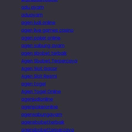
adu ayam
aduayam
agen judi online
agen live games casino
agen poker online
agen sabung ayam
agen sbobet terbaik
Agen Sbobet Terpercaya
Agen Slot Gacor
Agen Slot Resmi
agen togel
Agen Togel Online
agenjudionline
agenpokeronline
agensabungayam
agensbobetterbaik
agensbobetterpercaya