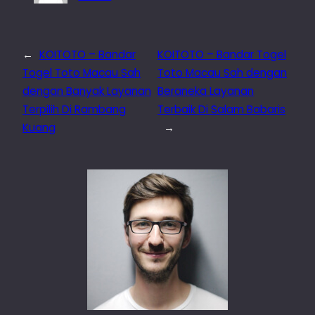
←
KOITOTO – Bandar
KOITOTO – Bandar Togel
Togel Toto Macau Sah
Toto Macau Sah dengan
dengan Banyak Layanan
Beraneka Layanan
Terpilih Di Rambang
Terbaik Di Salam Babaris
Kuang
→