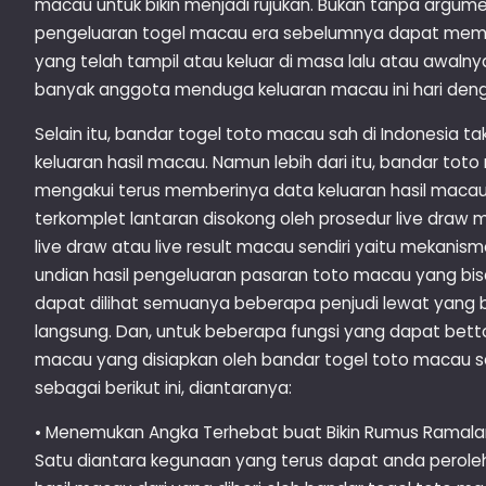
macau untuk bikin menjadi rujukan. Bukan tanpa argumen
pengeluaran togel macau era sebelumnya dapat mem
yang telah tampil atau keluar di masa lalu atau awa
banyak anggota menduga keluaran macau ini hari deng
Selain itu, bandar togel toto macau sah di Indonesia t
keluaran hasil macau. Namun lebih dari itu, bandar to
mengakui terus memberinya data keluaran hasil macau
terkomplet lantaran disokong oleh prosedur live dra
live draw atau live result macau sendiri yaitu mekanism
undian hasil pengeluaran pasaran toto macau yang bis
dapat dilihat semuanya beberapa penjudi lewat yang
langsung. Dan, untuk beberapa fungsi yang dapat bettor
macau yang disiapkan oleh bandar togel toto macau sa
sebagai berikut ini, diantaranya:
• Menemukan Angka Terhebat buat Bikin Rumus Ramala
Satu diantara kegunaan yang terus dapat anda perole