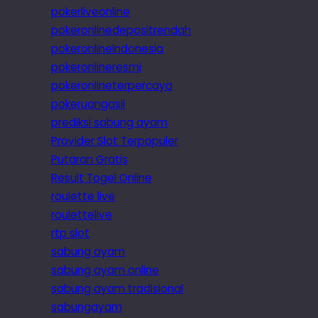
pokerliveonline
pokeronlinedepositrendah
pokeronlineindonesia
pokeronlineresmi
pokeronlineterpercaya
pokeruangasli
prediksi sabung ayam
Provider Slot Terpopuler
Putaran Gratis
Result Togel Online
roulette live
roulettelive
rtp slot
sabung ayam
sabung ayam online
sabung ayam tradisional
sabungayam