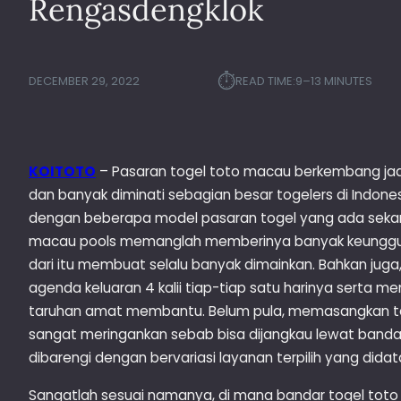
Rengasdengklok
⏱︎
DECEMBER 29, 2022
READ TIME:
9–13 MINUTES
KOITOTO
– Pasaran togel toto macau berkembang jadi
dan banyak diminati sebagian besar togelers di Indone
dengan beberapa model pasaran togel yang ada sekara
macau pools memanglah memberinya banyak keunggul
dari itu membuat selalu banyak dimainkan. Bahkan juga,
agenda keluaran 4 kalii tiap-tiap satu harinya serta
taruhan amat membantu. Belum pula, memasangkan tar
sangat meringankan sebab bisa dijangkau lewat banda
dibarengi dengan bervariasi layanan terpilih yang dida
Sangatlah sesuai namanya, di mana bandar togel tot