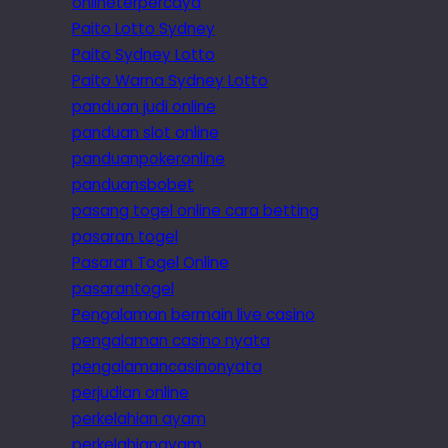
onlineterpercaya
Paito Lotto Sydney
Paito Sydney Lotto
Paito Warna Sydney Lotto
panduan judi online
panduan slot online
panduanpokeronline
panduansbobet
pasang togel online cara betting
pasaran togel
Pasaran Togel Online
pasarantogel
Pengalaman bermain live casino
pengalaman casino nyata
pengalamancasinonyata
perjudian online
perkelahian ayam
perkelahianayam