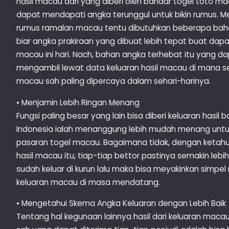
hasil macau dari yang diberi oleh bandar togel toto m
dapat mendapati angka terunggul untuk bikin rumus.
rumus ramalan macau tentu dibutuhkan beberapa bahan
biar angka prakiraan yang dibuat lebih tepat buat dap
macau ini hari. Nach, bahan angka terhebat itu yang d
mengambil lewat data keluaran hasil macau di mana se
macau sah paling dipercaya dalam sehari-harinya.
• Menjamin Lebih Ringan Menang
Fungsi paling besar yang lain bisa diberi keluaran hasi
Indonesia ialah menanggung lebih mudah menang untuk 
pasaran togel macau. Bagaimana tidak, dengan ketah
hasil macau itu, tiap-tiap bettor pastinya semakin le
sudah keluar di kurun lalu maka bisa meyakinkan simpe
keluaran macau di masa mendatang.
• Mengetahui Skema Angka Keluaran dengan Lebih Baik
Tentang hal kegunaan lainnya hasil dari keluaran mac