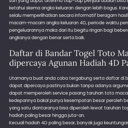
sah yang dapat diterima tiap-tiap penjudi adalah bisa b
ketahui skema angka keluaran dengan lebih bagus. Kar
selalu memperlihatkan secara informatif beragam hasi
macam-macam angka keluaran 4D, periode waktu pen
pengeluarannya maka dari itu begitu ringan bagi be
angkanya dengan benar serta baik.
Daftar di Bandar Togel Toto M
dipercaya Agunan Hadiah 4D Pa
Utamanya buat anda coba tergabung serta daftar di 
dapat dipercaya pastinya bukan tanpa adanya argum
dapat memperoleh service pasang taruhan toto macau,
kedepannya bakal punya kesempatan besar peroleh 
yang satu diantaranya bisa diperoleh lewat taruhan t
hadiah paling besar hingga juta-an.
Kecuali hadiah 4D paling besar, banyak juga keuntunga