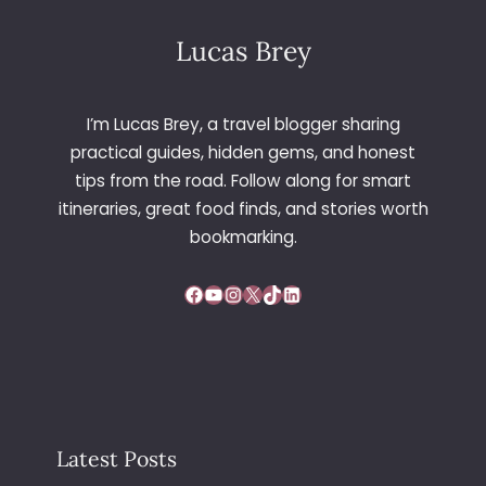
Lucas Brey
I’m Lucas Brey, a travel blogger sharing
practical guides, hidden gems, and honest
tips from the road. Follow along for smart
itineraries, great food finds, and stories worth
bookmarking.
Facebook
YouTube
Instagram
X
TikTok
LinkedIn
Latest Posts