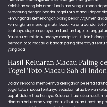
Kelebihan yang lain amat luar biasa yang di mana dap
tergabung dengan bandar togel toto macau dapat dip
kemungkinan kemenangan paling besar. Argumen anda 
kemungkinan menang makin besar karena bandar toto
tentunya siapkan pelayanan taruhan togel terunggul b
fair atau murni tidak adanya manipulasi. Di lain bidan
bermain toto macau di bandar paling dipercaya tentu a
yang ada.
Hasil Keluaran Macau Paling c
Togel Toto Macau Sah di Indon
Dalam rencana memberinya keringanan peserta taruhan
togel toto macau tentunya sediakan atau berikan kelua
cepat dalam tiap harinya. Keluaran hasil atau result ma
diantara hal utama yang tentu dibutuhkan tiap-tiap pen