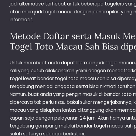
jadi alternative terhebat untuk beberapa togelers y
atau main judi togel macau dengan penampilan yang m
informatif.
Metode Daftar serta Masuk Mel
Togel Toto Macau Sah Bisa dip
Untuk membuat anda dapat bermain judi togel macau
kali yang butuh dilaksanakan yakni dengan mendaftarkan
togel lewat bandar togel toto macau sah bisa diperc
tergabung menjadi anggota serta bisa nikmati taruhan
Namun, buat anda yang pengin masuk di bandar toto m
dipercaya tak perlu risau bakal sukar mengerjakannya,
macau yang disiapkan lantas ditanggung akan memban
kapan saja dengan pelayanan 24 jam. Akan halnya untu
tergabung gampang melalui bandar togel macau sah pa
salah satunya sebagai berikut ini: