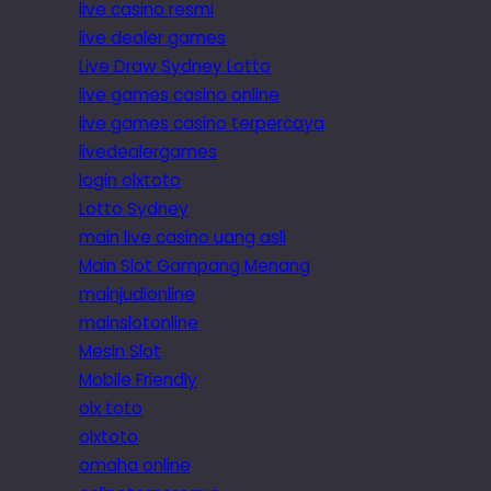
live casino resmi
live dealer games
Live Draw Sydney Lotto
live games casino online
live games casino terpercaya
livedealergames
login olxtoto
Lotto Sydney
main live casino uang asli
Main Slot Gampang Menang
mainjudionline
mainslotonline
Mesin Slot
Mobile Friendly
olx toto
olxtoto
omaha online