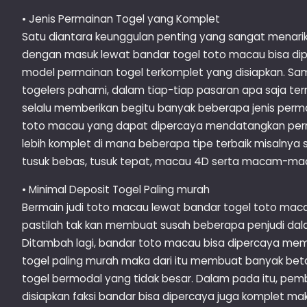
• Jenis Permainan Togel yang Komplet
Satu diantara keunggulan penting yang sangat menar
dengan masuk lewat bandar togel toto macau bisa d
model permainan togel terkomplet yang disiapkan. S
togelers pahami, dalam tiap-tiap pasaran apa saja te
selalu memberikan begitu banyak beberapa jenis perma
toto macau yang dapat dipercaya mendatangkan per
lebih komplet di mana beberapa tipe terbaik misalnya 
tusuk bebas, tusuk tepat, macau 4D serta macam-mac
• Minimal Deposit Togel Paling murah
Bermain judi toto macau lewat bandar togel toto mac
pastilah tak kan membuat susah beberapa penjudi da
Ditambah lagi, bandar toto macau bisa dipercaya me
togel paling murah maka dari itu membuat banyak be
togel bermodal yang tidak besar. Dalam pada itu, pe
disiapkan faksi bandar bisa dipercaya juga komplet m