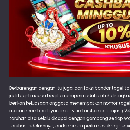
Berbarengan dengan itu juga, dari faksi bandar togel 
judi togel macau begitu mempermudah untuk dijangkau
berikan keluasaan anggota menempatkan nomor togel m
macau memberi layanan service taruhan sepanjang 24 
taruhan bisa selalu dicapai dengan gampang setiap w
taruhan didalamnya, anda cuman perlu masuk saja lewat 