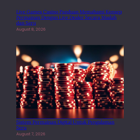
Live Games Casino Panduan Memahami Konsep
Permainan Dengan Live Dealer Secara Mudah
dan Seru
August 8, 2026
Live Games Casino Mengenal Teknologi Dan
Sistem Permainan Digital Untuk Pengalaman
Seru
August 7, 2026