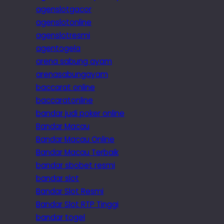
agenslotgacor
agenslotonline
agenslotresmi
agentogela
arena sabung ayam
arenasabungayam
baccarat online
baccaratonline
bandar judi poker online
Bandar Macau
Bandar Macau Online
Bandar Macau Terbaik
bandar sbobet resmi
bandar slot
Bandar Slot Resmi
Bandar Slot RTP Tinggi
bandar togel