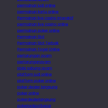
permainan judi online
permainan kartu online
Permainan live casino interaktif
permainan live casino online
permainan poker online
Permainan Slot
Permainan Slot Terbaik
Permainan Togel Online
pertarungan ayam
pertarunganayam
piala sabung ayam
platform judi online
platform poker online
poker dealer langsung
poker online
pokerdealerlangsung
pokerjackpotbesar