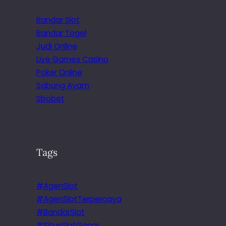
Bandar Slot
Bandar Togel
Judi Online
Live Games Casino
Poker Online
Sabung Ayam
Sbobet
Tags
#AgenSlot
#AgenSlotTerpercaya
#BandarSlot
#SitusSlotGacor