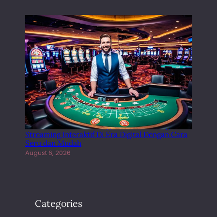
Live Games Casino Mengenal Perkembangan
Streaming Interaktif Di Era Digital Dengan Cara
Seru dan Mudah
August 6, 2026
Categories