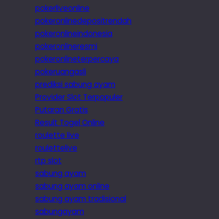
pokerliveonline
pokeronlinedepositrendah
pokeronlineindonesia
pokeronlineresmi
pokeronlineterpercaya
pokeruangasli
prediksi sabung ayam
Provider Slot Terpopuler
Putaran Gratis
Result Togel Online
roulette live
roulettelive
rtp slot
sabung ayam
sabung ayam online
sabung ayam tradisional
sabungayam