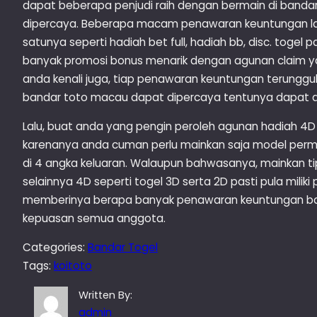
dapat beberapa penjudi raih dengan bermain di bandar
dipercaya. Beberapa macam penawaran keuntungan lai
satunya seperti hadiah bet full, hadiah bb, disc. toge
banyak promosi bonus menarik dengan agunan claim yan
anda kenali juga, tiap penawaran keuntungan terunggul
bandar toto macau dapat dipercaya tentunya dapat d
Lalu, buat anda yang pengin peroleh agunan hadiah 4D p
karenanya anda cuman perlu mainkan saja model perm
di 4 angka keluaran. Walaupun bahwasanya, mainkan tip
selainnya 4D seperti togel 3D serta 2D pasti pula miliki
memberinya berapa banyak penawaran keuntungan bag
kepuasan semua anggota.
Categories:
Bandar Togel
Tags:
koitoto
Written By:
admin