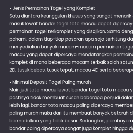
• Jenis Permainan Togel yang Komplet
Satu diantara keunggulan khusus yang sangat menarik
masuk lewat bandar togel toto macau dapat diperca
permainan togel terkomplet yang disajikan. Sama den
pahami, dalam tiap-tiap pasaran apa saja terhitung da
menyediakan banyak macam-macam permainan togel. 
macau yang dapat dipercaya mendatangkan permaina
komplet di mana beberapa macam terbaik salah satun
2D, tusuk bebas, tusuk tepat, macau 4D serta beberapa 
• Minimal Deposit Togel Paling murah
Main judi toto macau lewat bandar togel toto macau 
pastinya tidak membuat susah beberapa penjudi dala
lebih lagi, bandar toto macau paling dipercaya membe
paling murah maka dari itu membuat banyak betaruh 
bermodalkan yang tidak besar. Sedangkan, pembayaran 
bandar paling dipercaya sangat juga komplet hingga