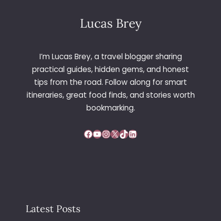
Lucas Brey
I’m Lucas Brey, a travel blogger sharing
practical guides, hidden gems, and honest
tips from the road. Follow along for smart
itineraries, great food finds, and stories worth
bookmarking.
Facebook
YouTube
Instagram
X
TikTok
LinkedIn
Latest Posts