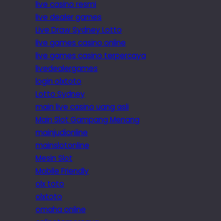
live casino resmi
live dealer games
Live Draw Sydney Lotto
live games casino online
live games casino terpercaya
livedealergames
login olxtoto
Lotto Sydney
main live casino uang asli
Main Slot Gampang Menang
mainjudionline
mainslotonline
Mesin Slot
Mobile Friendly
olx toto
olxtoto
omaha online