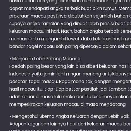
hasil macau dari yang dikasihkan oleh bandar togel to
dapat mendapati angka terbaik buat bikin rumus. Me
prakiraan macau pastinya dibutuhkan sejumlah bahan a
supaya angka ramalan yang dibuat lebih presisi buat 
keluaran macau ini hari. Nach, bahan angka terbaik te
mencari serta mengambil lewat data keluaran hasil mac
bandar togel macau sah paling dipercaya dalam sehari
• Menjamin Lebih Enteng Menang
Faedah paling besar yang lain bisa diberi keluaran hasi
Indonesia yaitu jamin lebih ringan menang untuk banya
pasaran togel macau. Bagaimana tak, dengan menger
hasil macau itu, tiap-tiap bettor pastilah jadi tamba
udah keluar di masa lalu maka dari itu bisa meyakinkan
memperkirakan keluaran macau di masa mendatang.
• Mengetahui Skema Angka Keluaran dengan Lebih Baik
Adapun kegunaan lainnya hasil dari keluaran macau ba