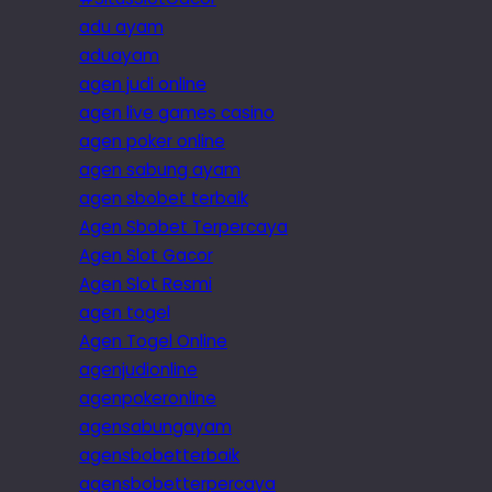
adu ayam
aduayam
agen judi online
agen live games casino
agen poker online
agen sabung ayam
agen sbobet terbaik
Agen Sbobet Terpercaya
Agen Slot Gacor
Agen Slot Resmi
agen togel
Agen Togel Online
agenjudionline
agenpokeronline
agensabungayam
agensbobetterbaik
agensbobetterpercaya