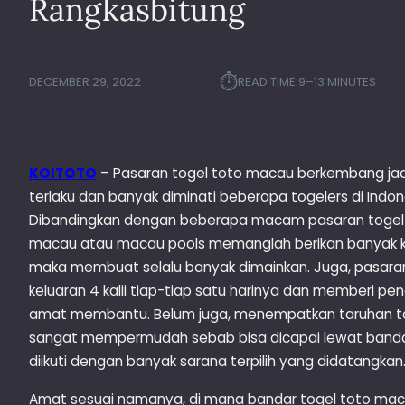
Rangkasbitung
⏱︎
DECEMBER 29, 2022
READ TIME:
9–13 MINUTES
KOITOTO
– Pasaran togel toto macau berkembang jad
terlaku dan banyak diminati beberapa togelers di Indone
Dibandingkan dengan beberapa macam pasaran togel y
macau atau macau pools memanglah berikan banyak k
maka membuat selalu banyak dimainkan. Juga, pasaran
keluaran 4 kalii tiap-tiap satu harinya dan memberi p
amat membantu. Belum juga, menempatkan taruhan tog
sangat mempermudah sebab bisa dicapai lewat banda
diikuti dengan banyak sarana terpilih yang didatangkan
Amat sesuai namanya, di mana bandar togel toto ma