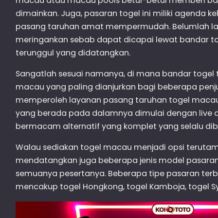
macau atau macau pools betul-betul memberi ba
dimainkan. Juga, pasaran togel ini miliki agenda k
pasang taruhan amat mempermudah. Belumlah lag
meringankan sebab dapat dicapai lewat bandar 
terunggul yang didatangkan.
Sangatlah sesuai namanya, di mana bandar togel
macau yang paling dianjurkan bagi beberapa penjudi
memperoleh layanan pasang taruhan togel macau 
yang berada pada dalamnya dimulai dengan live 
bermacam alternatif yang komplet yang selalu dibe
Walau sediakan togel macau menjadi opsi terutama
mendatangkan juga beberapa jenis model pasaran t
semuanya pesertanya. Beberapa tipe pasaran terba
mencakup togel Hongkong, togel Kamboja, togel Sy