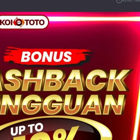
⏱︎
READ TIM