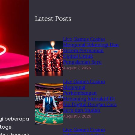
Latest Posts
Live Games Casino
Mengenal Teknologi Dan
Sistem Permainan
Digital Untuk
Pengalaman Seru
August 7, 2026
Live Games Casino
Mengenal
Perkembangan
Streaming Interaktif Di
Era Digital Dengan Cara
Seru dan Mudah
August 6, 2026
ngi beberapa
togel
Live Games Casino