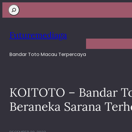
Search
Futuremediaga
Bandar Toto Macau Terpercaya
KOITOTO – Bandar To
Beraneka Sarana Terhe