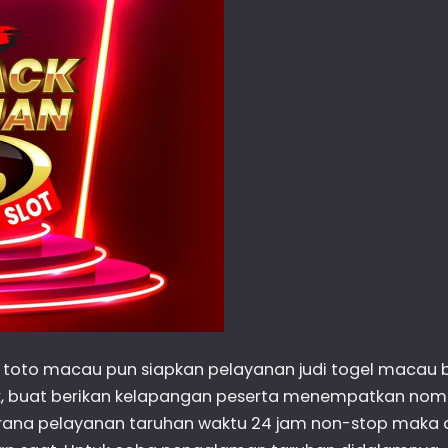
el toto macau pun siapkan pelayanan judi togel macau 
k, buat berikan kelapangan peserta menempatkan nom
rana pelayanan taruhan waktu 24 jam non-stop maka da