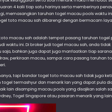
nyak keunggulan serta soal menarik maka membuat se
eluaran 4 kalii tiap satu harinya serta memberinya pen
i, memasangkan taruhan togel macau pools waktu in
togel toto macau sah dibarengi dengan bermacam lay
 toto macau sah adalah tempat pasang taruhan togel
 waktu ini. Di broker judi togel macau sah, anda tidak
saja, bahkan juga dapat juga manfaatkan tiap sarana
draw, perkiraan macau, sampai cara pasang taruhan t
ri.
nya, tapi bandar togel toto macau sah tidak juga ket
ogel termashyur dan menarik lan yang dapat pula dic
ik lain disamping macau pools yang disajikan salah s
dney, Togel Singapore atau pasaran menarik yang lain