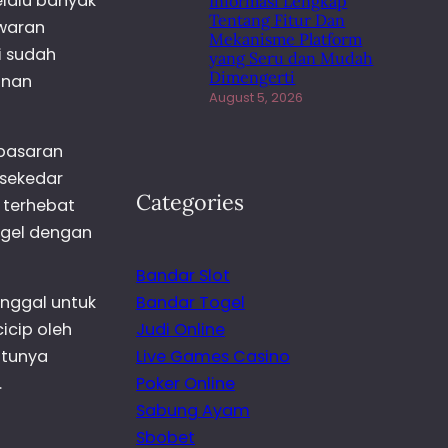
lalu banyak
Informasi Lengkap
Tentang Fitur Dan
awaran
Mekanisme Platform
i sudah
yang Seru dan Mudah
Dimengerti
anan
August 5, 2026
 pasaran
 sekedar
Categories
 terhebat
ogel dengan
Bandar Slot
Bandar Togel
inggal untuk
Judi Online
icip oleh
Live Games Casino
atunya
Poker Online
.
Sabung Ayam
Sbobet