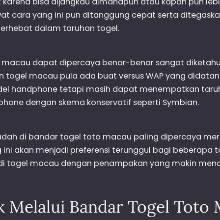
karena bisa dijangkau dimanapun atau kapan pun lebih 
wat cara yang ini pun ditanggung cepat serta ditegas
hebat dalam taruhan togel.
oto macau dapat dipercaya benar-benar sangat diketahu
n togel macau pula ada buat versus WAP yang didatan
 model handphone tetapi masih dapat menempatkan taru
one dengan skema konservatif seperti Symbian.
udah di bandar togel toto macau paling dipercaya me
g ini akan menjadi preferensi terunggul bagi beberapa t
di togel macau dengan penampakan yang makin mena
k Melalui Bandar Togel Toto