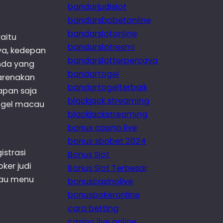
bandarjudislot
bandarsbobetonline
bandarslotonline
aitu
bandarslotresmi
ya, kedepan
bandarslotterpercaya
anda yang
bandartogel
karenakan
bandartogelterbaik
apan saja
blackjack streaming
togel macau
blackjackstreaming
bonus casino live
bonus sbobet 2024
istrasi
Bonus Slot
ker judi
Bonus Slot Terbesar
tau menu
bonuscasinolive
bonuspokeronline
cara betting
casino live online