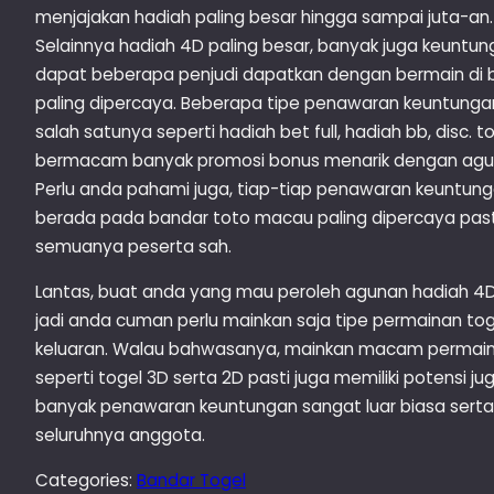
menjajakan hadiah paling besar hingga sampai juta-an.
Selainnya hadiah 4D paling besar, banyak juga keuntu
dapat beberapa penjudi dapatkan dengan bermain di 
paling dipercaya. Beberapa tipe penawaran keuntungan
salah satunya seperti hadiah bet full, hadiah bb, disc. 
bermacam banyak promosi bonus menarik dengan aguna
Perlu anda pahami juga, tiap-tiap penawaran keuntunga
berada pada bandar toto macau paling dipercaya past
semuanya peserta sah.
Lantas, buat anda yang mau peroleh agunan hadiah 4D 
jadi anda cuman perlu mainkan saja tipe permainan to
keluaran. Walau bahwasanya, mainkan macam permainan
seperti togel 3D serta 2D pasti juga memiliki potensi j
banyak penawaran keuntungan sangat luar biasa ser
seluruhnya anggota.
Categories:
Bandar Togel