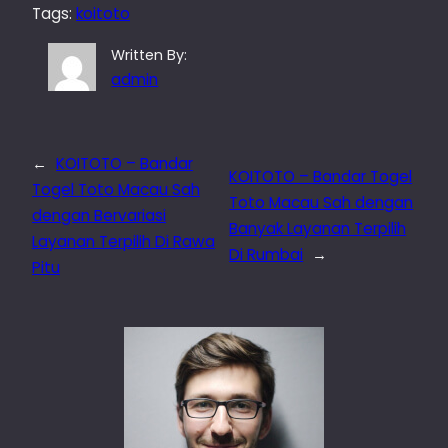
Tags:
koitoto
Written By:
admin
←
KOITOTO – Bandar
KOITOTO – Bandar Togel
Togel Toto Macau Sah
Toto Macau Sah dengan
dengan Bervariasi
Banyak Layanan Terpilih
Layanan Terpilih Di Rawa
Di Rumbai
→
Pitu