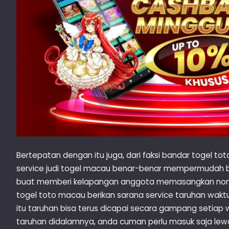
Bertepatan dengan itu juga, dari faksi bandar togel 
service judi togel macau benar-benar mempermudah b
buat memberi kelapangan anggota memasangkan nomor
togel toto macau berikan sarana service taruhan wakt
itu taruhan bisa terus dicapai secara gampang setiap
taruhan didalamnya, anda cuman perlu masuk saja lewat 