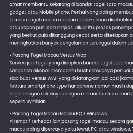
amat membantu sekarang di bandar togel toto macau 
gadget atau Mobile phone. Perihal yang paling memb
taruhan togel macau melalui mobile-phone disebabkan
atau kapan pun lebih ringkas. Diluar itu, proses penem
yang berikut pula ditanggung cepat serta ditetapkan 
meningkatkan banyak pengalaman terunggul dalam tar
• Pasang Togel Macau Versus Wap
Service judi togel yang disiapkan bandar togel toto ma
sangatlah dikenali membantu buat semuanya penjudi.
siap buat versus WAP yang didatangkan jadi opsi jikam
feature smartphone type handphone namun masih d
togel dengan sekalinya dengan memanfaatkan smart
seperti Symbian.
• Pasang Togel Macau Melalui PC / Windows
Alternatif terhebat lain pasang togel macau secara g
macau paling dipercaya yaitu lewat PC atau windows. Te