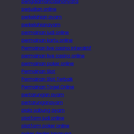
pengalamancasinonyata
perjudian online
perkelahian ayam
perkelahianayam
permainan judi online
permainan kartu online
Permainan live casino interaktif
permainan live casino online
permainan poker online
Permainan Slot
Permainan Slot Terbaik
Permainan Togel Online
pertarungan ayam
pertarunganayam
piala sabung ayam
platform judi online
platform poker online
poker dealer langsung