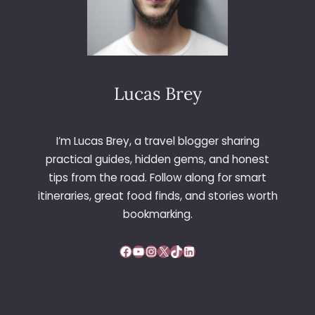
Lucas Brey
I’m Lucas Brey, a travel blogger sharing
practical guides, hidden gems, and honest
tips from the road. Follow along for smart
itineraries, great food finds, and stories worth
bookmarking.
Facebook
YouTube
Instagram
X
TikTok
LinkedIn