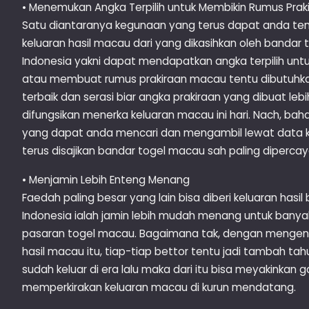
• Menemukan Angka Terpilih untuk Membikin Rumus Prak
Satu diantaranya kegunaan yang terus dapat anda t
keluaran hasil macau dari yang dikasihkan oleh bandar
Indonesia yakni dapat mendapatkan angka terpilih untu
atau membuat rumus prakiraan macau tentu dibutuhk
terbaik dan serasi biar angka prakiraan yang dibuat lebi
difungsikan menerka keluaran macau ini hari. Nach, baha
yang dapat anda mencari dan mengambil lewat data k
terus disajikan bandar togel macau sah paling dipercay
• Menjamin Lebih Enteng Menang
Faedah paling besar yang lain bisa diberi keluaran hasi
Indonesia ialah jamin lebih mudah menang untuk bany
pasaran togel macau. Bagaimana tak, dengan mengen
hasil macau itu, tiap-tiap bettor tentu jadi tambah t
sudah keluar di era lalu maka dari itu bisa meyakinka
memperkirakan keluaran macau di kurun mendatang.