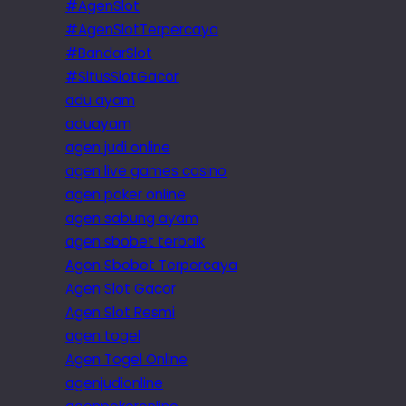
#AgenSlot
#AgenSlotTerpercaya
#BandarSlot
#SitusSlotGacor
adu ayam
aduayam
agen judi online
agen live games casino
agen poker online
agen sabung ayam
agen sbobet terbaik
Agen Sbobet Terpercaya
Agen Slot Gacor
Agen Slot Resmi
agen togel
Agen Togel Online
agenjudionline