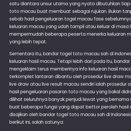
satu diantara unsur utama yang nyata dibutuhkan tiap-t
toto macau buat membuat sebagai rujukan. Bukan tan
sebab hasil pengeluaran togel macau fase sebelumny
keluaran macau yang udah tampil atau keluar di masa 
mempermudah beberapa peserta menerka keluaran mac
yang lebih tepat.
Sementara itu, bandar togel toto macau sah di Indone
keluaran hasil macau. Tetapi lebih dari pada itu, band
mengeklaim terus memberinya info keluaran hasil maca
terkomplet lantaran dibantu oleh prosedur live draw
live draw atau live result macau sendiri ialah prosedur
hasil pengeluaran pasaran toto macau yang bakal did
dilihat seluruhnya banyak penjudi lewat yang bernama
buat beberapa fungsi yang dapat bettor peroleh hasil
disajikan oleh bandar togel toto macau sah di Indones
berikut ini, salah satunya: