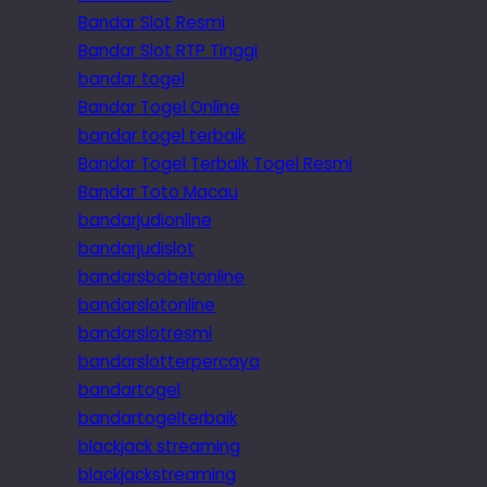
Bandar Slot Resmi
Bandar Slot RTP Tinggi
bandar togel
Bandar Togel Online
bandar togel terbaik
Bandar Togel Terbaik Togel Resmi
Bandar Toto Macau
bandarjudionline
bandarjudislot
bandarsbobetonline
bandarslotonline
bandarslotresmi
bandarslotterpercaya
bandartogel
bandartogelterbaik
blackjack streaming
blackjackstreaming