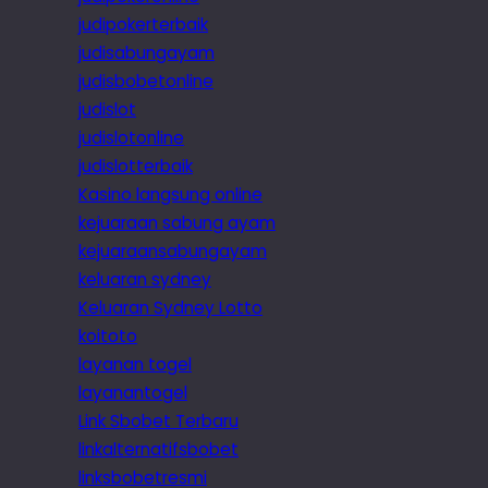
judipokerterbaik
judisabungayam
judisbobetonline
judislot
judislotonline
judislotterbaik
Kasino langsung online
kejuaraan sabung ayam
kejuaraansabungayam
keluaran sydney
Keluaran Sydney Lotto
koitoto
layanan togel
layanantogel
Link Sbobet Terbaru
linkalternatifsbobet
linksbobetresmi