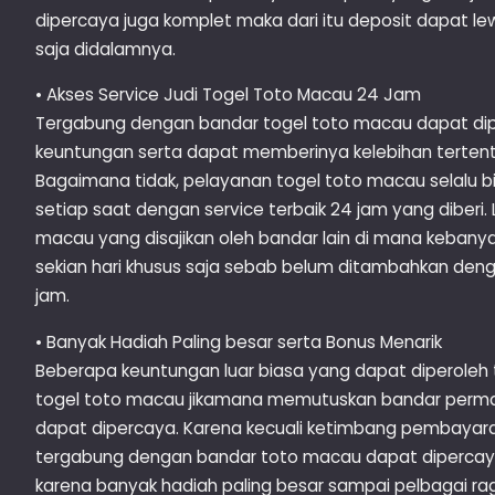
dipercaya juga komplet maka dari itu deposit dapat
saja didalamnya.
• Akses Service Judi Togel Toto Macau 24 Jam
Tergabung dengan bandar togel toto macau dapat dip
keuntungan serta dapat memberinya kelebihan tertent
Bagaimana tidak, pelayanan togel toto macau selalu bis
setiap saat dengan service terbaik 24 jam yang diberi.
macau yang disajikan oleh bandar lain di mana kebany
sekian hari khusus saja sebab belum ditambahkan denga
jam.
• Banyak Hadiah Paling besar serta Bonus Menarik
Beberapa keuntungan luar biasa yang dapat diperoleh t
togel toto macau jikamana memutuskan bandar permai
dapat dipercaya. Karena kecuali ketimbang pembayar
tergabung dengan bandar toto macau dapat diperca
karena banyak hadiah paling besar sampai pelbagai r