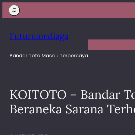
Search
Futuremediaga
Bandar Toto Macau Terpercaya
KOITOTO – Bandar To
Beraneka Sarana Terh