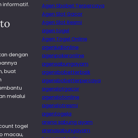
informatif.
Agen Sbobet Terpercaya
Agen Slot Gacor
to
Agen Slot Resmi
agen togel
Agen Togel Online
agenjudionline
akan dengan
agenpokeronline
epannya
agensabungayam
, buat
agensbobetterbaik
h
agensbobetterpercaya
membantu
agenslotgacor
an melalui
agenslotonline
agenslotresmi
agentogela
arena sabung ayam
ccount togel
arenasabungayam
to macau,