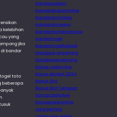
bandarjudislot
bandarsbobetonline
bandarslotonline
rensikan
bandarslotresmi
a kelebihan
bandarslotterpercaya
acau yang
bandartogel
ampang jika
bandartogelterbaik
 di bandar
blackjack streaming
blackjackstreaming
bonus casino live
bonus sbobet 2024
togel toto
Bonus Slot
ng beberapa
Bonus Slot Terbesar
banyak
bonuscasinolive
n
bonuspokeronline
tusuk
cara betting
casino live online