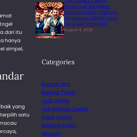
Live Games Casino
Mengenal Teknologi
Modern Dalam Platform
 amat
Permainan Digital Yang
togel
Seru dan Interaktif
August 4, 2026
 dari itu
da hanya
el simpel,
Categories
andar
Bandar Slot
Bandar Togel
Judi Online
rbaik yang
Live Games Casino
erpilih satu
Poker Online
o macau
Sabung Ayam
ercaya,
Sbobet