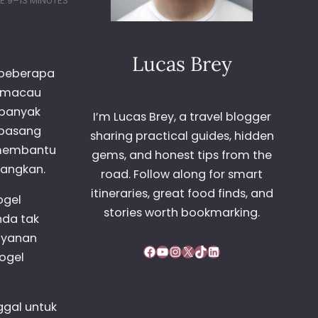
E:
9–13 MINUTES
Lucas Brey
 beberapa
l macau
 banyak
I’m Lucas Brey, a travel blogger
n pasang
sharing practical guides, hidden
 membantu
gems, and honest tips from the
tangkan.
road. Follow along for smart
itineraries, great food finds, and
ogel
stories worth bookmarking.
nda tak
ayanan
Facebook
YouTube
Instagram
X
TikTok
LinkedIn
ogel
ggal untuk