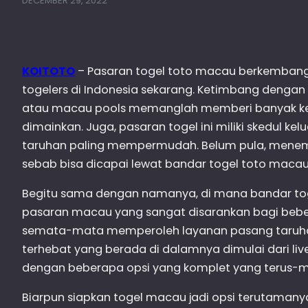
DECEMBER 29, 2022
KOITOTO
– Pasaran togel toto macau berkembang j
togelers di Indonesia sekarang. Ketimbang dengan
atau macau pools memanglah memberi banyak keu
dimainkan. Juga, pasaran togel ini miliki skedul k
taruhan paling mempermudah. Belum pula, menem
sebab bisa dicapai lewat bandar togel toto macau
Begitu sama dengan namanya, di mana bandar tog
pasaran macau yang sangat disarankan bagi bebera
semata-mata memperoleh layanan pasang taruhan
terhebat yang berada di dalamnya dimulai dari li
dengan beberapa opsi yang komplet yang terus-me
Biarpun siapkan togel macau jadi opsi terutamany