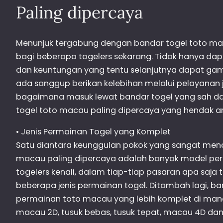
Paling dipercaya
Menunjuk tergabung dengan bandar togel toto maca
bagi beberapa togelers sekarang. Tidak hanya dap
dan keuntungan yang tentu selanjutnya dapat ga
ada sanggup berikan kelebihan melalui pelayanan
bagaimana masuk lewat bandar togel yang sah da
togel toto macau paling dipercaya yang hendak and
• Jenis Permainan Togel yang Komplet
Satu diantara keunggulan pokok yang sangat men
macau paling dipercaya adalah banyak model perm
togelers kenali, dalam tiap-tiap pasaran apa saj
beberapa jenis permainan togel. Ditambah lagi,
permainan toto macau yang lebih komplet di mana
macau 2D, tusuk bebas, tusuk tepat, macau 4D dan 