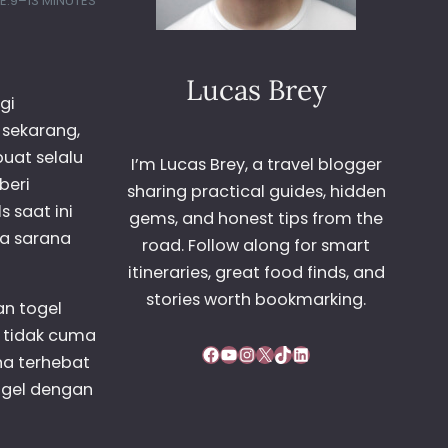
E:
9–13 MINUTES
Lucas Brey
gi
 sekarang,
at selalu
I’m Lucas Brey, a travel blogger
beri
sharing practical guides, hidden
 saat ini
gems, and honest tips from the
ka sarana
road. Follow along for smart
itineraries, great food finds, and
stories worth bookmarking.
n togel
a tidak cuma
Facebook
YouTube
Instagram
X
TikTok
LinkedIn
na terhebat
ogel dengan