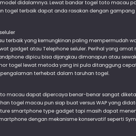
f model didalamnya. Lewat bandar togel toto macau pa
an togel terbaik dapat anda rasakan dengan gampang 
eluler
au terbaik yang kemungkinan paling mempermudah wakt
wat gadget atau Telephone seluler. Perihal yang amat
handphone dipicu bisa dijangkau dimanapun atau sewa
omor togel lewat metoda yang ini pula ditanggung cepa
engalaman terhebat dalam taruhan togel.
 toto macau dapat dipercaya benar-benar sangat diketa
ruhan togel macau pun siap buat versus WAP yang dida
eature smartphone type gadget tapi masih dapat men
smartphone dengan mekanisme konservatif seperti Sym