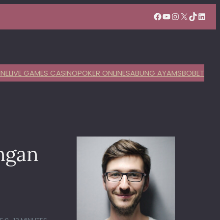
Facebook
YouTube
Instagram
X
TikTok
Linke
INE
LIVE GAMES CASINO
POKER ONLINE
SABUNG AYAM
SBOBET
ngan