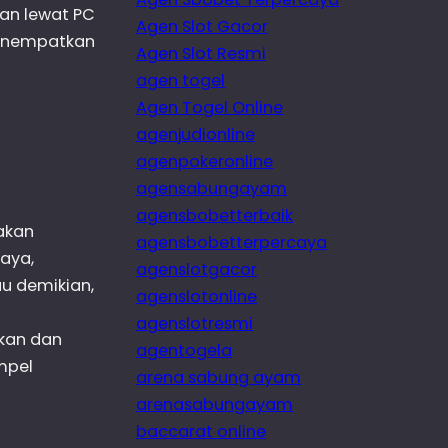
an lewat PC
Agen Slot Gacor
 menempatkan
Agen Slot Resmi
agen togel
Agen Togel Online
agenjudionline
agenpokeronline
agensabungayam
agensbobetterbaik
akan
agensbobetterpercaya
caya,
agenslotgacor
u demikian,
agenslotonline
agenslotresmi
kan dan
agentogela
mpel
arena sabung ayam
arenasabungayam
baccarat online