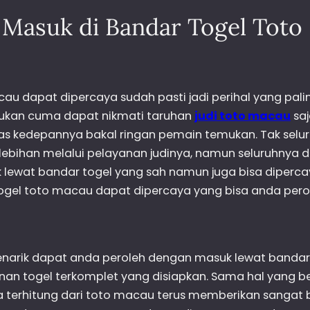
Masuk di Bandar Togel Toto
 dapat dipercaya sudah pasti jadi perihal yang pali
 Bukan cuma dapat nikmati taruhan
judi toto macau
saj
las kedepannya bakal ringan pemain temukan. Tak selu
ebihan melalui pelayanan judinya, namun seluruhnya 
ewat bandar togel yang sah namun juga bisa diperca
gel toto macau dapat dipercaya yang bisa anda pero
narik dapat anda peroleh dengan masuk lewat bandar 
an togel terkomplet yang disiapkan. Sama hal yang 
a terhitung dari toto macau terus memberikan sangat