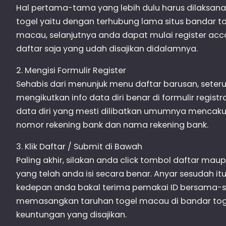
Hal pertama-tama yang lebih dulu harus dilaksanak
togel yaitu dengan terhubung lama situs bandar to
macau, selanjutnya anda dapat mulai register a
daftar saja yang udah disajikan didalamnya.
2. Mengisi Formulir Register
Sehabis dari menunjuk menu daftar barusan, seter
mengikutkan info data diri benar di formulir regis
data diri yang mesti dilibatkan umumnya mencaku
nomor rekening bank dan nama rekening bank.
3. Klik Daftar / Submit di Bawah
Paling akhir, silakan anda click tombol daftar ma
yang telah anda isi secara benar. Anyar sesudah it
kedepan anda bakal terima pemakai ID bersama-s
memasangkan taruhan togel macau di bandar tog
keuntungan yang disajikan.