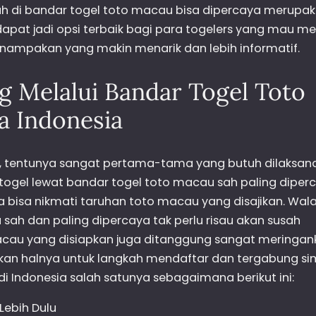
ah di bandar togel toto macau bisa dipercaya merupak
t dapat jadi opsi terbaik bagi para togelers yang mau
nampakan yang makin menarik dan lebih informatif.
ng Melalui Bandar Togel Toto
a Indonesia
, tentunya sangat pertama-tama yang butuh dilaksan
togel lewat bandar togel toto macau sah paling diper
bisa nikmati taruhan toto macau yang disajikan. Wala
sah dan paling dipercaya tak perlu risau akan susah
acau yang disiapkan juga ditanggung sangat meringan
Akan halnya untuk langkah mendaftar dan tergabung si
i Indonesia salah satunya sebagaimana berikut ini:
Lebih Dulu