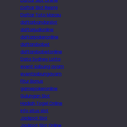
Daftar Slot Online
Daftar Slot Resmi
Daftar Toto Macau
daftarbandarslot
daftarjudionline
daftarpokeronline
daftarsbobet
daftarsbobetonline
Data Sydney Lotto
event sabung ayam
eventsabungayam
Fitur Bonus
gamepokeronline
Gulungan Slot
Hadiah Togel Online
info situs slot
Jackpot Slot
Jackpot Slot Online