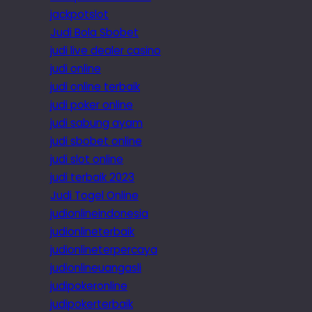
jackpotslot
Judi Bola Sbobet
judi live dealer casino
judi online
judi online terbaik
judi poker online
judi sabung ayam
judi sbobet online
judi slot online
judi terbaik 2023
Judi Togel Online
judionlineindonesia
judionlineterbaik
judionlineterpercaya
judionlineuangasli
judipokeronline
judipokerterbaik