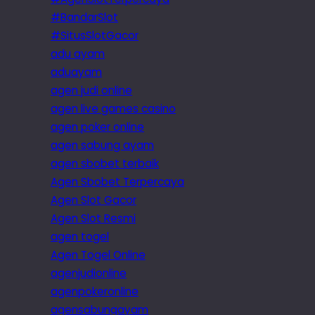
#BandarSlot
#SitusSlotGacor
adu ayam
aduayam
agen judi online
agen live games casino
agen poker online
agen sabung ayam
agen sbobet terbaik
Agen Sbobet Terpercaya
Agen Slot Gacor
Agen Slot Resmi
agen togel
Agen Togel Online
agenjudionline
agenpokeronline
agensabungayam