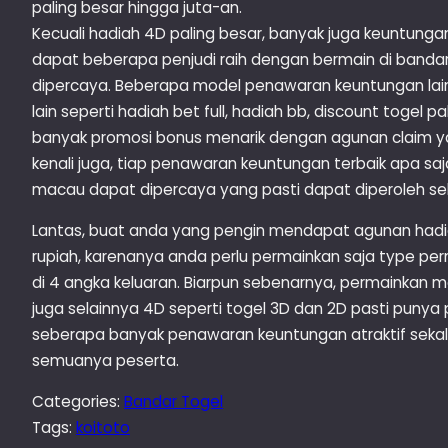
paling besar hingga juta-an.
Kecuali hadiah 4D paling besar, banyak juga keuntunga
dapat beberapa penjudi raih dengan bermain di bandar
dipercaya. Beberapa model penawaran keuntungan lain
lain seperti hadiah bet full, hadiah bb, discount togel
banyak promosi bonus menarik dengan agunan claim yan
kenali juga, tiap penawaran keuntungan terbaik apa s
macau dapat dipercaya yang pasti dapat diperoleh sel
Lantas, buat anda yang pengin mendapat agunan hadia
rupiah, karenanya anda perlu permainkan saja type pe
di 4 angka keluaran. Biarpun sebenarnya, permainkan 
juga selainnya 4D seperti togel 3D dan 2D pasti punya 
seberapa banyak penawaran keuntungan atraktif seka
semuanya peserta.
Categories:
Bandar Togel
Tags:
koitoto