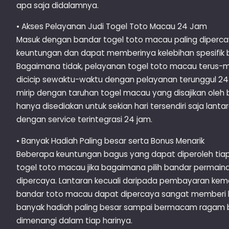
apa saja didalamnya.
• Akses Pelayanan Judi Togel Toto Macau 24 Jam
Masuk dengan bandar togel toto macau paling dipercay
keuntungan dan dapat memberinya kelebihan spesifik b
Bagaimana tidak, pelayanan togel toto macau terus-me
dicicip sewaktu-waktu dengan pelayanan terunggul 24 
mirip dengan taruhan togel macau yang disajikan oleh
hanya disediakan untuk sekian hari tersendiri saja lan
dengan service terintegrasi 24 jam.
• Banyak Hadiah Paling besar serta Bonus Menarik
Beberapa keuntungan bagus yang dapat diperoleh tiap 
togel toto macau jika bagaimana pilih bandar permaina
dipercaya. Lantaran kecuali daripada pembayaran ke
bandar toto macau dapat dipercaya sangat memberi
banyak hadiah paling besar sampai bermacam ragam 
dimenangi dalam tiap harinya.