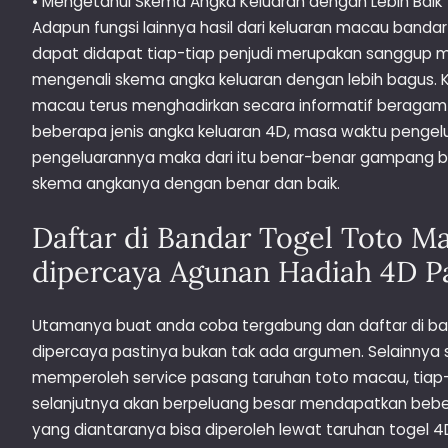
• Mengetahui Skema Angka Keluaran dengan Lebih Baik
Adapun fungsi lainnya hasil dari keluaran macau banda
dapat didapat tiap-tiap penjudi merupakan sanggup m
mengenali skema angka keluaran dengan lebih bagus. K
macau terus menghadirkan secara informatif beragam h
beberapa jenis angka keluaran 4D, masa waktu pengel
pengeluarannya maka dari itu benar-benar gampang 
skema angkanya dengan benar dan baik.
Daftar di Bandar Togel Toto M
dipercaya Agunan Hadiah 4D Pa
Utamanya buat anda coba tergabung dan daftar di ba
dipercaya pastinya bukan tak ada argumen. Selainny
memperoleh service pasang taruhan toto macau, tiap-t
selanjutnya akan berpeluang besar mendapatkan bebe
yang diantaranya bisa diperoleh lewat taruhan togel 