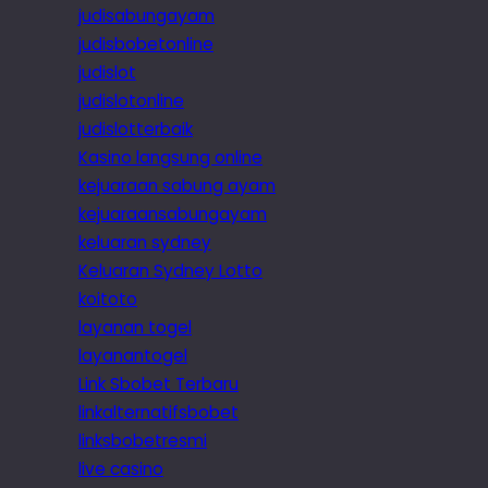
judisabungayam
judisbobetonline
judislot
judislotonline
judislotterbaik
Kasino langsung online
kejuaraan sabung ayam
kejuaraansabungayam
keluaran sydney
Keluaran Sydney Lotto
koitoto
layanan togel
layanantogel
Link Sbobet Terbaru
linkalternatifsbobet
linksbobetresmi
live casino