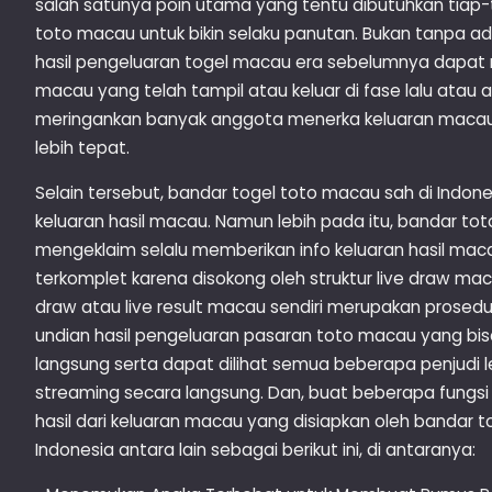
salah satunya poin utama yang tentu dibutuhkan tiap-t
toto macau untuk bikin selaku panutan. Bukan tanpa 
hasil pengeluaran togel macau era sebelumnya dapat
macau yang telah tampil atau keluar di fase lalu atau 
meringankan banyak anggota menerka keluaran macau 
lebih tepat.
Selain tersebut, bandar togel toto macau sah di Indone
keluaran hasil macau. Namun lebih pada itu, bandar to
mengeklaim selalu memberikan info keluaran hasil mac
terkomplet karena disokong oleh struktur live draw ma
draw atau live result macau sendiri merupakan prosed
undian hasil pengeluaran pasaran toto macau yang bi
langsung serta dapat dilihat semua beberapa penjudi
streaming secara langsung. Dan, buat beberapa fungsi
hasil dari keluaran macau yang disiapkan oleh bandar 
Indonesia antara lain sebagai berikut ini, di antaranya: