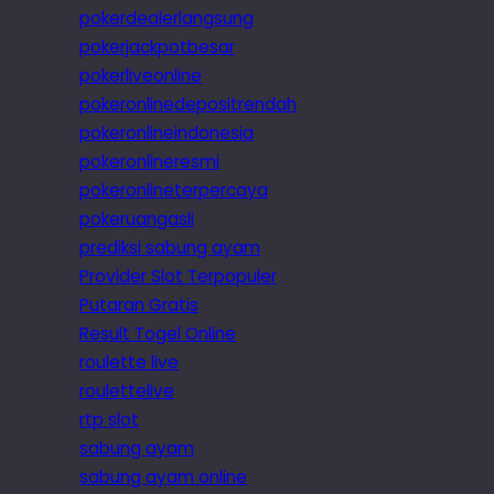
pokerdealerlangsung
pokerjackpotbesar
pokerliveonline
pokeronlinedepositrendah
pokeronlineindonesia
pokeronlineresmi
pokeronlineterpercaya
pokeruangasli
prediksi sabung ayam
Provider Slot Terpopuler
Putaran Gratis
Result Togel Online
roulette live
roulettelive
rtp slot
sabung ayam
sabung ayam online