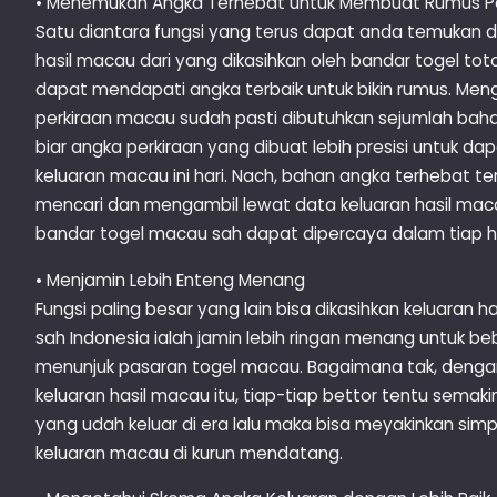
• Menemukan Angka Terhebat untuk Membuat Rumus Pe
Satu diantara fungsi yang terus dapat anda temukan 
hasil macau dari yang dikasihkan oleh bandar togel to
dapat mendapati angka terbaik untuk bikin rumus. Men
perkiraan macau sudah pasti dibutuhkan sejumlah bahan
biar angka perkiraan yang dibuat lebih presisi untuk da
keluaran macau ini hari. Nach, bahan angka terhebat 
mencari dan mengambil lewat data keluaran hasil macau
bandar togel macau sah dapat dipercaya dalam tiap h
• Menjamin Lebih Enteng Menang
Fungsi paling besar yang lain bisa dikasihkan keluaran 
sah Indonesia ialah jamin lebih ringan menang untuk b
menunjuk pasaran togel macau. Bagaimana tak, deng
keluaran hasil macau itu, tiap-tiap bettor tentu semak
yang udah keluar di era lalu maka bisa meyakinkan si
keluaran macau di kurun mendatang.