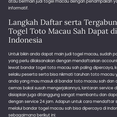
atau bermain judi togel macau dengan penampakan ya
informatif.
Langkah Daftar serta Tergabun
Togel Toto Macau Sah Dapat d
Indonesia
Untuk bikin anda dapat main judi togel macau, sudah
yang perlu dilaksanakan dengan mendaftarkan account. 
lewat bandar togel toto macau sah paling dipercaya
selaku peserta serta bisa nikmati taruhan toto macau 
anda yang mau masuk di bandar toto macau sah dan d
cemas bakal susah mengerjakannya, lantaran service 
disiapkan juga ditanggung sangat membantu dan dapa
dengan service 24 jam. Adapun untuk cara mendaftar s
melalui bandar togel macau sah bisa dipercaya di Indo
sebagaimana berikut ini: