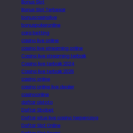
Bonus Slot
Bonus Slot Terbesar
bonuscasinolive
bonuspokeronline
cara betting
casino live online
casino live streaming online
Casino live streaming terbaik
Casino live terbaik 2024
Casino live terbaik 2026
casino online
casino online live dealer
casinoonline
daftar olxtoto
Daftar Sbobet
Daftar situs live casino terpercaya
Daftar Slot Online