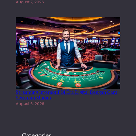
August 7, 2026
Live Games Casino Mengenal Perkembangan
Streaming Interaktif Di Era Digital Dengan Cara
Seru dan Mudah
August 6, 2026
Categories