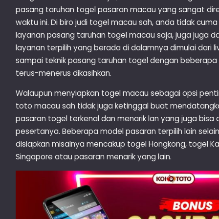
pasang taruhan togel pasaran macau yang sangat diref
waktu ini. Di biro judi togel macau sah, anda tidak c
layanan pasang taruhan togel macau saja, juga juga 
layanan terpilih yang berada di dalamnya dimulai dari l
sampai teknik pasang taruhan togel dengan beberapa
terus-menerus dikasihkan.
Walaupun menyiapkan togel macau sebagai opsi penti
toto macau sah tidak juga ketinggal buat mendatangk
pasaran togel terkenal dan menarik lan yang juga bisa 
pesertanya. Beberapa model pasaran terpilih lain sel
disiapkan misalnya mencakup togel Hongkong, togel Ka
Singapore atau pasaran menarik yang lain.