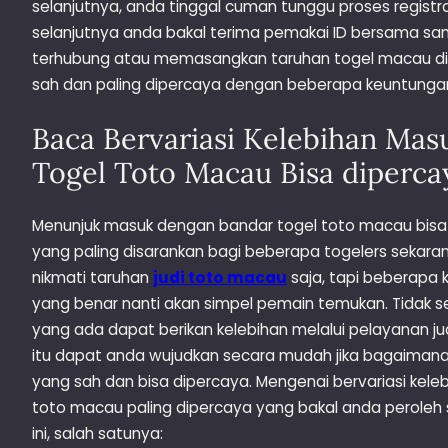
selanjutnya, anda tinggal cuman tunggu proses regist
selanjutnya anda bakal terima pemakai ID bersama san
terhubung atau memasangkan taruhan togel macau di
sah dan paling dipercaya dengan beberapa keuntungan 
Baca Bervariasi Kelebihan Mas
Togel Toto Macau Bisa diperca
Menunjuk masuk dengan bandar togel toto macau bisa d
yang paling disarankan bagi beberapa togelers sekaran
nikmati taruhan
judi toto macau
saja, tapi beberapa 
yang benar nanti akan simpel pemain temukan. Tidak
yang ada dapat berikan kelebihan melalui pelayanan j
itu dapat anda wujudkan secara mudah jika bagaiman
yang sah dan bisa dipercaya. Mengenai bervariasi kele
toto macau paling dipercaya yang bakal anda peroleh 
ini, salah satunya: