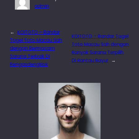
admin
←
KOITOTO – Bandar
KOITOTO – Bandar Togel
Togel Toto Macau Sah
Toto Macau Sah dengan
dengan Bermacam
Banyak Sarana Terpilih
Sarana Terbaik Di
Di Rantau Bayur
→
Rengasdengklok