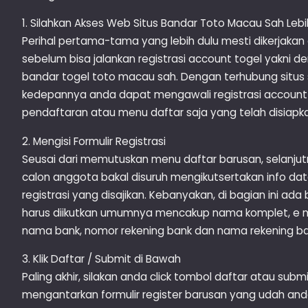
1. Silahkan Akses Web Situs Bandar Toto Macau Sah Lebi
Perihal pertama-tama yang lebih dulu mesti dikerjakan 
sebelum bisa jalankan registrasi account togel yakni d
bandar togel toto macau sah. Dengan terhubung situs s
kedepannya anda dapat mengawali registrasi account 
pendaftaran atau menu daftar saja yang telah disiapk
2. Mengisi Formulir Registrasi
Seusai dari memutuskan menu daftar barusan, selanju
calon anggota bakal disuruh mengikutsertakan info data d
registrasi yang disajikan. Kebanyakan, di bagian ini ada
harus diikutkan umumnya mencakup nama komplet, e ma
nama bank, nomor rekening bank dan nama rekening ba
3. Klik Daftar / Submit di Bawah
Paling akhir, silakan anda click tombol daftar atau sub
mengantarkan formulir register barusan yang udah anda