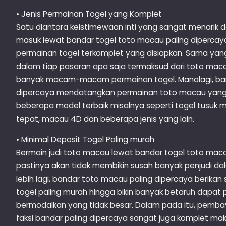
• Jenis Permainan Togel yang Komplet
Satu diantara keistimewaan inti yang sangat menarik
masuk lewat bandar togel toto macau paling dipercay
permainan togel terkomplet yang disiapkan. Sama yan
dalam tiap pasaran apa saja termaksud dari toto ma
banyak macam-macam permainan togel. Manalagi, ban
dipercaya mendatangkan permainan toto macau yang 
beberapa model terbaik misalnya seperti togel tusuk m
tepat, macau 4D dan beberapa jenis yang lain.
• Minimal Deposit Togel Paling murah
Bermain judi toto macau lewat bandar togel toto mac
pastinya akan tidak membikin susah banyak penjudi d
lebih lagi, bandar toto macau paling dipercaya berika
togel paling murah hingga bikin banyak betaruh dapat
bermodalkan yang tidak besar. Dalam pada itu, pembay
faksi bandar paling dipercaya sangat juga komplet ma