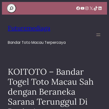
Search
Facebook
YouTube
Instagram
X
TikTok
Linke
Futuremediaga
Bandar Toto Macau Terpercaya
KOITOTO – Bandar
Togel Toto Macau Sah
dengan Beraneka
Sarana Terunggul Di