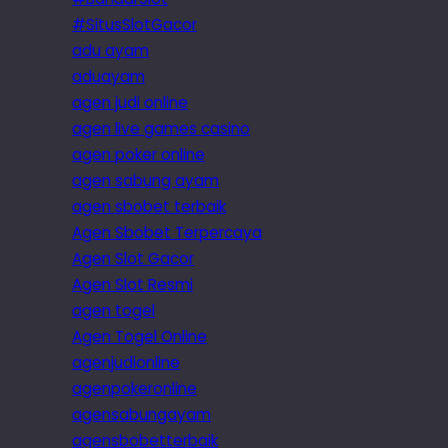
#SitusSlotGacor
adu ayam
aduayam
agen judi online
agen live games casino
agen poker online
agen sabung ayam
agen sbobet terbaik
Agen Sbobet Terpercaya
Agen Slot Gacor
Agen Slot Resmi
agen togel
Agen Togel Online
agenjudionline
agenpokeronline
agensabungayam
agensbobetterbaik