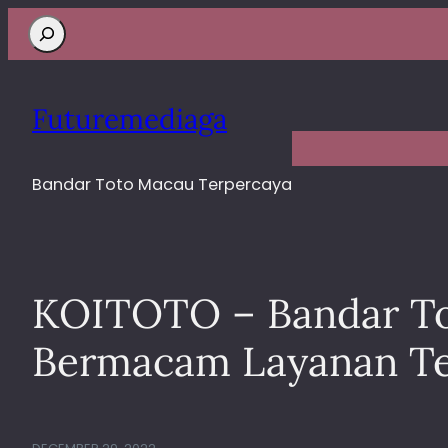
Search
Futuremediaga
Bandar Toto Macau Terpercaya
KOITOTO – Bandar To
Bermacam Layanan Te