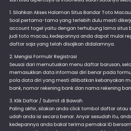
1. Silahkan Akses Halaman Situs Bandar Toto Macau 
Soal pertama-tama yang terlebih dulu mesti dikerja
account togel yaitu dengan terhubung lama situs
judi toto macau, kedepannya anda dapat mulai reg
daftar saja yang telah disajikan didalamnya.
2. Mengisi Formulir Registrasi
Seusai dari memutuskan menu daftar barusan, sel
memasukkan data informasi diri benar pada formuli
pola data diri yang mesti dilibatkan kebanyakan 
bank, nomor rekening bank dan nama rekening ban
3. Klik Daftar / Submit di Bawah
Paling akhir, silakan anda click tombol daftar ata
udah anda isi secara benar. Anyar sesudah itu, an
kedepannya anda bakal terima pemakai ID bersa