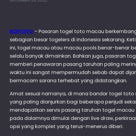
DECEMBER 29, 2022
KOITOTO
– Pasaran togel toto macau berkembang j
sebagian besar togelers di Indonesia sekarang.
ini, togel macau atau macau pools benar-benar 
selalu banyak dimainkan. Bahkan juga, pasaran toge
memberi penawaran pasang taruhan paling merin
waktu ini sangat mempermudah sebab dapat dijan
bermacam sarana terhebat yang didatangkan.
Amat sesuai namanya, di mana bandar togel tot
yang paling dianjurkan bagi beberapa penjudi seka
mendapatkan servis pasang taruhan togel macau s
pada dalamnya dimulai dengan live draw, perkira
opsi yang komplet yang terus-menerus diberi.