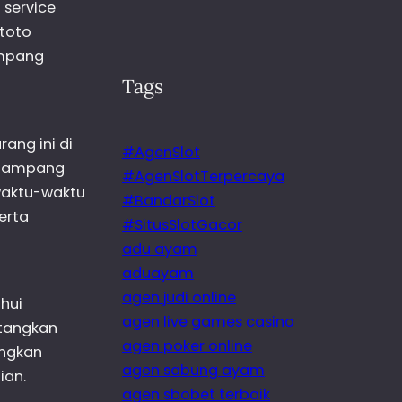
 service
 toto
ampang
Tags
ang ini di
#AgenSlot
n gampang
#AgenSlotTerpercaya
waktu-waktu
#BandarSlot
erta
#SitusSlotGacor
adu ayam
aduayam
agen judi online
hui
agen live games casino
atangkan
agen poker online
angkan
agen sabung ayam
ian.
agen sbobet terbaik