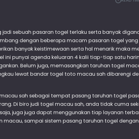
⏱︎
READ TIM
adi sebuah pasaran togel terlaku serta banyak digan
 Ketimbang dengan beberapa macam pasaran togel yang
berikan banyak keistimewaan serta hal menarik maka 
l ini punyai agenda keluaran 4 kalii tiap-tiap satu har
gankan. Belum juga, memasangkan taruhan togel mac
gkau lewat bandar togel toto macau sah dibarengi d
o macau sah sebagai tempat pasang taruhan togel pa
rang. Di biro judi togel macau sah, anda tidak cuma se
aja, juga juga dapat menggunakan tiap layanan terba
an macau, sampai sistem pasang taruhan togel dengan