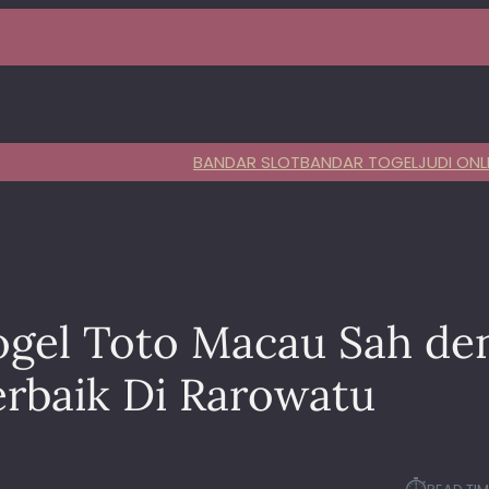
BANDAR SLOT
BANDAR TOGEL
JUDI ONL
gel Toto Macau Sah de
rbaik Di Rarowatu