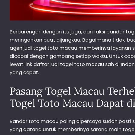
Berbarengan dengan itu juga, dari faksi bandar to
meringankan buat dijangkau. Bagaimana tidak, b
agen judi togel toto macau memberinya layanan se
dicapai dengan gampang setiap waktu. Untuk cob
lewat link daftar judi togel toto macau sah di Ind
yang cepat.
Pasang Togel Macau Terh
Togel Toto Macau Dapat d
Bandar toto macau paling dipercaya sudah pasti s
yang datang untuk memberinya sarana main togel 