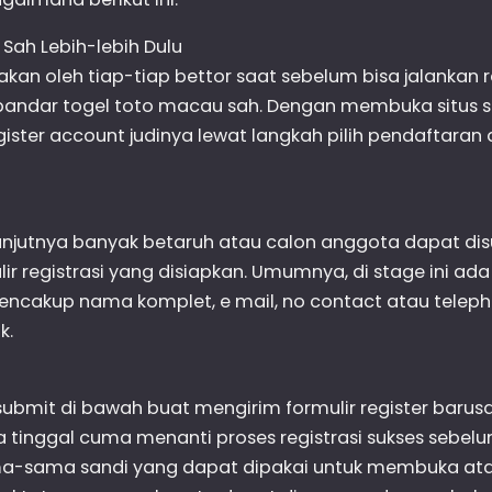
Sah Lebih-lebih Dulu
kan oleh tiap-tiap bettor saat sebelum bisa jalankan r
 bandar togel toto macau sah. Dengan membuka situs 
ister account judinya lewat langkah pilih pendaftaran
anjutnya banyak betaruh atau calon anggota dapat dis
r registrasi yang disiapkan. Umumnya, di stage ini ad
mencakup nama komplet, e mail, no contact atau telep
k.
u submit di bawah buat mengirim formulir register baru
da tinggal cuma menanti proses registrasi sukses sebe
ma-sama sandi yang dapat dipakai untuk membuka at