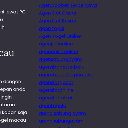
Agen Sbobet Terpercaya
ni lewat PC
Agen Slot Gacor
au
Agen Slot Resmi
ih
agen togel
Agen Togel Online
agenjudionline
acau
agenpokeronline
agensabungayam
agensbobetterbaik
agensbobetterpercaya
an dengan
agenslotgacor
edepan anda
agenslotonline
ingin
agenslotresmi
ntaran
agentogela
 kapan saja
arena sabung ayam
togel macau
arenasabungayam