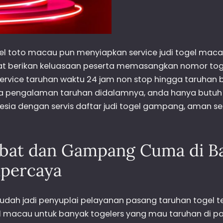
gel toto macau pun menyiapkan service judi togel maca
uat berikan keluasaan peserta memasangkan nomor to
rvice taruhan waktu 24 jam non stop hingga taruhan b
a pengalaman taruhan didalamnya, anda hanya butuh
onesia dengan servis daftar judi togel gampang, aman se
ebat dan Gampang Cuma di B
ipercaya
udah jadi penyuplai pelayanan pasang taruhan togel t
macau untuk banyak togelers yang mau taruhan di pa