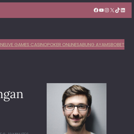
Facebook
YouTube
Instagram
X
TikTok
Linke
INE
LIVE GAMES CASINO
POKER ONLINE
SABUNG AYAM
SBOBET
ngan