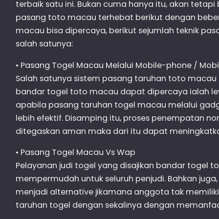
terbaik satu ini. Bukan cuma hanya itu, akan teta
pasang toto macau terhebat berikut dengan beber
macau bisa dipercaya, berikut sejumlah teknik pa
salah satunya:
• Pasang Togel Macau Melalui Mobile-phone / Mob
Salah satunya sistem pasang taruhan toto macau 
bandar togel toto macau dapat dipercaya ialah le
apabila pasang taruhan togel macau melalui gad
lebih efektif. Disamping itu, proses penempatan no
ditegaskan aman maka dari itu dapat meningkatka
• Pasang Togel Macau Vs Wap
Pelayanan judi togel yang disajikan bandar togel
mempermudah untuk seluruh penjudi. Bahkan juga,
menjadi alternative jikamana anggota tak memili
taruhan togel dengan sekalinya dengan memanfaat