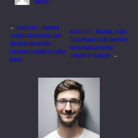
admin
←
KOITOTO – Bandar
KOITOTO – Bandar Togel
Togel Toto Macau Sah
Toto Macau Sah dengan
dengan Beraneka
Bervariasi Layanan
Layanan Terpilih Di Sabu
Terpilih Di Rungan
→
Barat