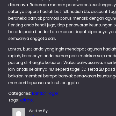
dipercaya. Beberapa macam penawaran keuntungan yan
satunya seperti hadiah bet full, hadiah bb, discount to
beraneka banyak promosi bonus menarik dengan agunan
Penting anda kenali juga, tiap penawaran keuntungan 
berada pada bandar toto macau dapat dipercaya yang
semuanya anggota sah.
Lantas, buat anda yang ingin mendapat agunan hadiah 
rupiah, karenanya anda cuman perlu mainkan saja mod
pasang di 4 angka keluaran. Walau bahwasanya, main
lain lantas selainnya 4D seperti togel 3D serta 2D pasti 
bakalan memberi berapa banyak penawaran keuntung
memberi kepuasan seluruh anggota.
Categories:
Bandar Togel
Tags:
koitoto
Written By: