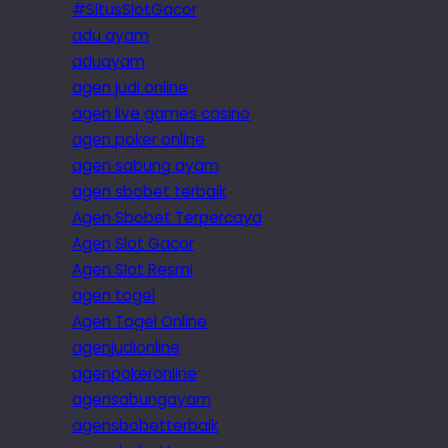
#SitusSlotGacor
adu ayam
aduayam
agen judi online
agen live games casino
agen poker online
agen sabung ayam
agen sbobet terbaik
Agen Sbobet Terpercaya
Agen Slot Gacor
Agen Slot Resmi
agen togel
Agen Togel Online
agenjudionline
agenpokeronline
agensabungayam
agensbobetterbaik