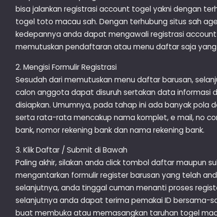
bisa jalankan registrasi account togel yakni dengan te
togel toto macau sah. Dengan terhubung situs sah age
kedepannya anda dapat mengawali registrasi account j
memutuskan pendaftaran atau menu daftar saja yang 
2. Mengisi Formulir Registrasi
Sesudah dari memutuskan menu daftar barusan, selan
calon anggota dapat disuruh sertakan data informasi dir
disiapkan. Umumnya, pada tahap ini ada banyak pola dat
serta rata-rata mencakup nama komplet, e mail, no c
bank, nomor rekening bank dan nama rekening bank.
3. Klik Daftar / Submit di Bawah
Paling akhir, silakan anda click tombol daftar maupun 
mengantarkan formulir register barusan yang telah anda
selanjutnya, anda tinggal cuman menanti proses regis
selanjutnya anda dapat terima pemakai ID bersama-s
buat membuka atau memasangkan taruhan togel macau