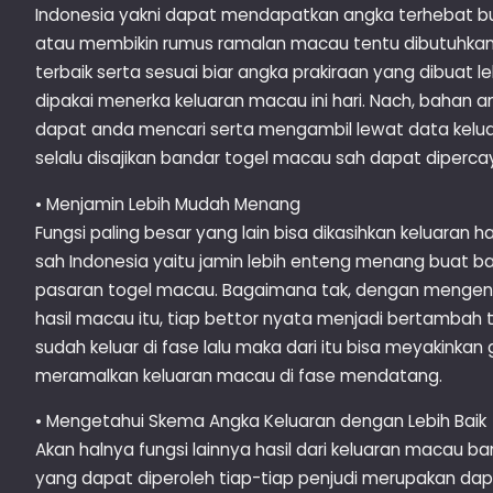
Indonesia yakni dapat mendapatkan angka terhebat bu
atau membikin rumus ramalan macau tentu dibutuhka
terbaik serta sesuai biar angka prakiraan yang dibuat le
dipakai menerka keluaran macau ini hari. Nach, bahan a
dapat anda mencari serta mengambil lewat data kelua
selalu disajikan bandar togel macau sah dapat diperca
• Menjamin Lebih Mudah Menang
Fungsi paling besar yang lain bisa dikasihkan keluaran 
sah Indonesia yaitu jamin lebih enteng menang buat ban
pasaran togel macau. Bagaimana tak, dengan mengen
hasil macau itu, tiap bettor nyata menjadi bertambah
sudah keluar di fase lalu maka dari itu bisa meyakinka
meramalkan keluaran macau di fase mendatang.
• Mengetahui Skema Angka Keluaran dengan Lebih Baik
Akan halnya fungsi lainnya hasil dari keluaran macau 
yang dapat diperoleh tiap-tiap penjudi merupakan da