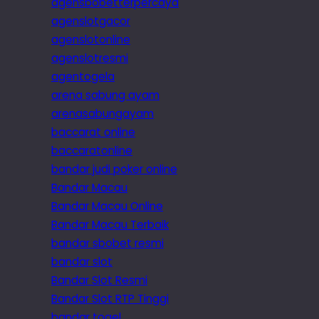
agensbobetterpercaya
agenslotgacor
agenslotonline
agenslotresmi
agentogela
arena sabung ayam
arenasabungayam
baccarat online
baccaratonline
bandar judi poker online
Bandar Macau
Bandar Macau Online
Bandar Macau Terbaik
bandar sbobet resmi
bandar slot
Bandar Slot Resmi
Bandar Slot RTP Tinggi
bandar togel