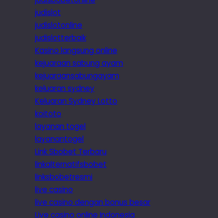
judislot
judislotonline
judislotterbaik
Kasino langsung online
kejuaraan sabung ayam
kejuaraansabungayam
keluaran sydney
Keluaran Sydney Lotto
koitoto
layanan togel
layanantogel
Link Sbobet Terbaru
linkalternatifsbobet
linksbobetresmi
live casino
live casino dengan bonus besar
Live casino online Indonesia