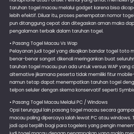
taruhan togel macau melalui gadget karena bisa dica
lebih efektif. Diluar itu, proses penempatan nomor toge
pun ditanggung cepat dan ditegaskan aman maka d
pengalaman terbaik dalam taruhan togel.
• Pasang Togel Macau Vs Wap
Pelayanan judi togel yang disajikan bandar togel toto
benar-benar sangat dikenali meringankan buat seluruhn
taruhan togel macau pun ada untuk versus WAP yang 
alternative jikamana peserta tidak memiliki fitur mo
namun tetap dapat menempatkan taruhan togel deng
telpon seluler dengan skema konservatif seperti Symbi
• Pasang Togel Macau Melalui PC / Windows
Opsi terunggul lain pasang togel macau secara gampan
macau paling dipercaya ialah lewat PC atau windows. T
jadi opsi terpilih bagi para togelers yang pengin men
judi togel macau dengan penampakan yang makin menari