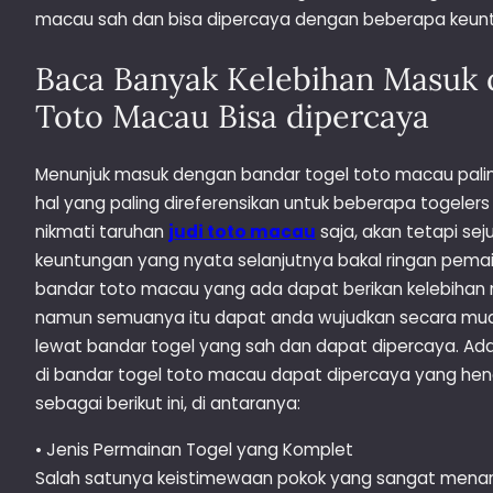
macau sah dan bisa dipercaya dengan beberapa keuntu
Baca Banyak Kelebihan Masuk 
Toto Macau Bisa dipercaya
Menunjuk masuk dengan bandar togel toto macau paling
hal yang paling direferensikan untuk beberapa togelers
nikmati taruhan
judi toto macau
saja, akan tetapi se
keuntungan yang nyata selanjutnya bakal ringan pemai
bandar toto macau yang ada dapat berikan kelebihan m
namun semuanya itu dapat anda wujudkan secara mu
lewat bandar togel yang sah dan dapat dipercaya. Ad
di bandar togel toto macau dapat dipercaya yang hen
sebagai berikut ini, di antaranya:
• Jenis Permainan Togel yang Komplet
Salah satunya keistimewaan pokok yang sangat menar