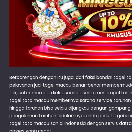
Berbarengan dengan itu juga, dari faksi bandar togel t
pelayanan judi togel macau benar-benar mempermuda
tak, untuk memberi keluasaan peserta menempatkan n
togel toto macau memberinya sarana service taruhan
hingga taruhan bisa selalu dijangkau dengan gampang
pengalaman taruhan didalamnya, anda perlu tergabung s
togel toto macau sah di Indonesia dengan servis daftar
proses yang cepat.