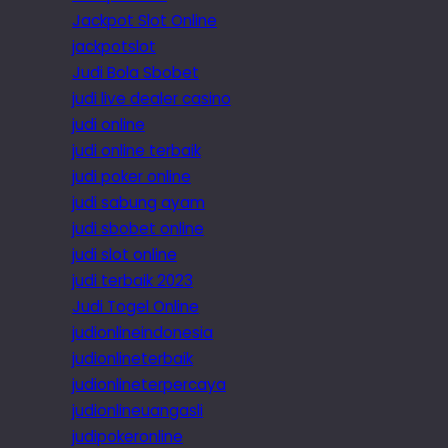
Jackpot Slot Online
jackpotslot
Judi Bola Sbobet
judi live dealer casino
judi online
judi online terbaik
judi poker online
judi sabung ayam
judi sbobet online
judi slot online
judi terbaik 2023
Judi Togel Online
judionlineindonesia
judionlineterbaik
judionlineterpercaya
judionlineuangasli
judipokeronline