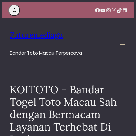
Search
Facebook
YouTube
Instagram
X
TikTok
Linke
Futuremediaga
Bandar Toto Macau Terpercaya
KOITOTO – Bandar
Togel Toto Macau Sah
dengan Bermacam
Layanan Terhebat Di