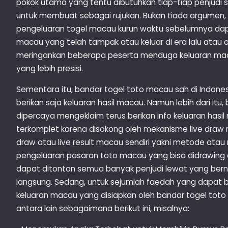
pokok utama yang tentu dibutuhkan tiap-tiap penjudi 
untuk membuat sebagai rujukan. Bukan tiada argumen
pengeluaran togel macau kurun waktu sebelumnya dap
macau yang telah tampak atau keluar di era lalu atau a
meringankan beberapa peserta menduga keluaran maca
yang lebih presisi.
Sementara itu, bandar togel toto macau sah di Indones
berikan saja keluaran hasil macau. Namun lebih dari it
dipercaya mengeklaim terus berikan info keluaran hasi
terkomplet karena disokong oleh mekanisme live draw 
draw atau live result macau sendiri yakni metode atau 
pengeluaran pasaran toto macau yang bisa didrawing 
dapat ditonton semua banyak penjudi lewat yang ber
langsung. Sedang, untuk sejumlah faedah yang dapat b
keluaran macau yang disiapkan oleh bandar togel toto
antara lain sebagaimana berikut ini, misalnya: