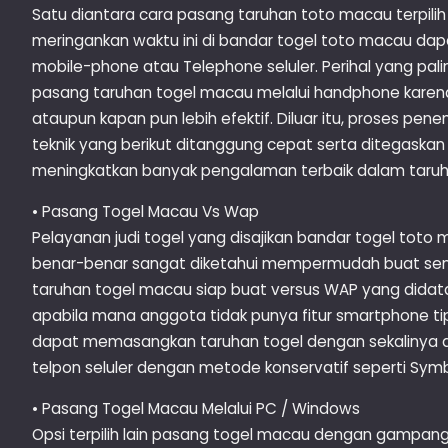
Satu diantara cara pasang taruhan toto macau terpilih
meringankan waktu ini di bandar togel toto macau dap
mobile-phone atau Telephone seluler. Perihal yang pal
pasang taruhan togel macau melalui handphone karen
ataupun kapan pun lebih efektif. Diluar itu, proses pe
teknik yang berikut ditanggung cepat serta ditegask
meningkatkan banyak pengalaman terbaik dalam taruh
• Pasang Togel Macau Vs Wap
Pelayanan judi togel yang disajikan bandar togel toto
benar-benar sangat diketahui mempermudah buat sem
taruhan togel macau siap buat versus WAP yang didat
apabila mana anggota tidak punya fitur smartphone t
dapat memasangkan taruhan togel dengan sekaliny
telpon seluler dengan metode konservatif seperti Symb
• Pasang Togel Macau Melalui PC / Windows
Opsi terpilih lain pasang togel macau dengan gampang