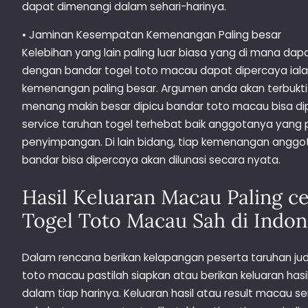
dapat dimenangi dalam sehari-harinya.
• Jaminan Kesempatan Kemenangan Paling besar
Kelebihan yang lain paling luar biasa yang di mana dap
dengan bandar togel toto macau dapat dipercaya ia
kemenangan paling besar. Argumen anda akan terbukt
menang makin besar dipicu bandar toto macau bisa dip
service taruhan togel terhebat baik anggotanya yang pa
penyimpangan. Di lain bidang, tiap kemenangan anggo
bandar bisa dipercaya akan dilunasi secara nyata.
Hasil Keluaran Macau Paling c
Togel Toto Macau Sah di Indon
Dalam rencana berikan kelapangan peserta taruhan jud
toto macau pastilah siapkan atau berikan keluaran has
dalam tiap harinya. Keluaran hasil atau result macau se