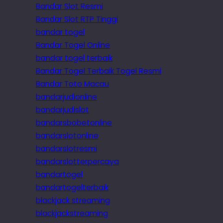
Bandar Slot Resmi
Bandar Slot RTP Tinggi
bandar togel
Bandar Togel Online
bandar togel terbaik
Bandar Togel Terbaik Togel Resmi
Bandar Toto Macau
bandarjudionline
bandarjudislot
bandarsbobetonline
bandarslotonline
bandarslotresmi
bandarslotterpercaya
bandartogel
bandartogelterbaik
blackjack streaming
blackjackstreaming