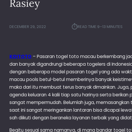
Rasiey
⏱︎
DECEMBER 29, 2022
READ TIME:
9–13 MINUTES
KOITOTO
– Pasaran togel toto macau berkembang jadi
dan banyak digandrungi beberapa togelers di Indonesi
dengan beberapa model pasaran togel yang ada waktu
macau pools betul-betul memberinya banyak keistimew
maka dari itu membuat terus banyak dimainkan. Juga, p
agenda keluaran 4 kalii tiap satu harinya serta berik
sangat mempermudah. Belumlah juga, memasangkan t
saat ini sangat meringankan lantaran bisa dicapai lew
sah diikuti dengan beraneka layanan terbaik yang dida
Begitu sesuai sama namanya, di mana bandar togel t