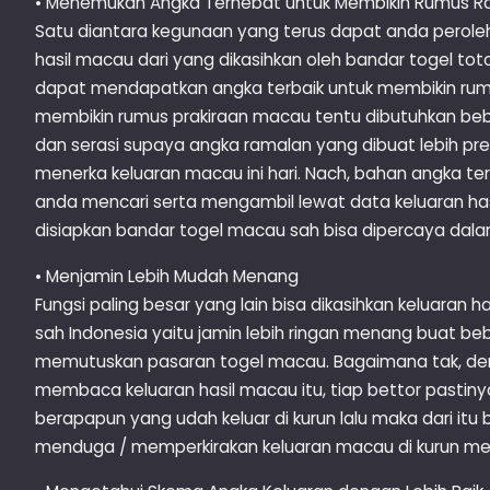
• Menemukan Angka Terhebat untuk Membikin Rumus 
Satu diantara kegunaan yang terus dapat anda perole
hasil macau dari yang dikasihkan oleh bandar togel to
dapat mendapatkan angka terbaik untuk membikin ru
membikin rumus prakiraan macau tentu dibutuhkan be
dan serasi supaya angka ramalan yang dibuat lebih pres
menerka keluaran macau ini hari. Nach, bahan angka t
anda mencari serta mengambil lewat data keluaran ha
disiapkan bandar togel macau sah bisa dipercaya dalam
• Menjamin Lebih Mudah Menang
Fungsi paling besar yang lain bisa dikasihkan keluaran 
sah Indonesia yaitu jamin lebih ringan menang buat be
memutuskan pasaran togel macau. Bagaimana tak, de
membaca keluaran hasil macau itu, tiap bettor pasti
berapapun yang udah keluar di kurun lalu maka dari it
menduga / memperkirakan keluaran macau di kurun m