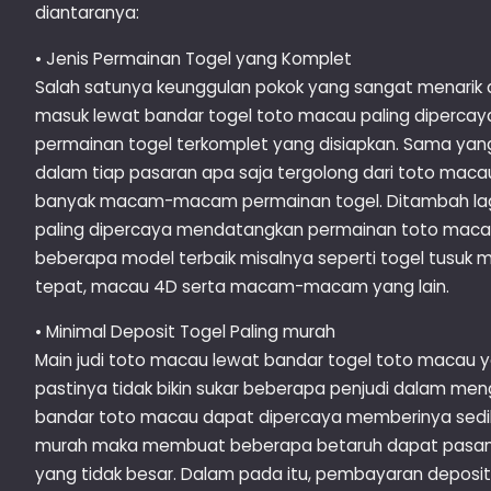
diantaranya:
• Jenis Permainan Togel yang Komplet
Salah satunya keunggulan pokok yang sangat menari
masuk lewat bandar togel toto macau paling diperca
permainan togel terkomplet yang disiapkan. Sama yang
dalam tiap pasaran apa saja tergolong dari toto mac
banyak macam-macam permainan togel. Ditambah lag
paling dipercaya mendatangkan permainan toto macau
beberapa model terbaik misalnya seperti togel tusuk m
tepat, macau 4D serta macam-macam yang lain.
• Minimal Deposit Togel Paling murah
Main judi toto macau lewat bandar togel toto macau y
pastinya tidak bikin sukar beberapa penjudi dalam men
bandar toto macau dapat dipercaya memberinya sediki
murah maka membuat beberapa betaruh dapat pasang
yang tidak besar. Dalam pada itu, pembayaran deposit