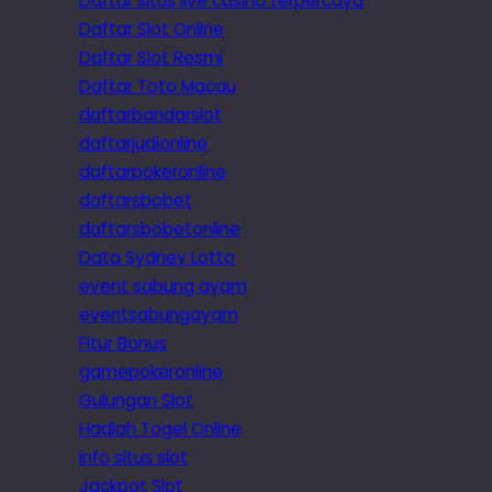
Daftar situs live casino terpercaya
Daftar Slot Online
Daftar Slot Resmi
Daftar Toto Macau
daftarbandarslot
daftarjudionline
daftarpokeronline
daftarsbobet
daftarsbobetonline
Data Sydney Lotto
event sabung ayam
eventsabungayam
Fitur Bonus
gamepokeronline
Gulungan Slot
Hadiah Togel Online
info situs slot
Jackpot Slot