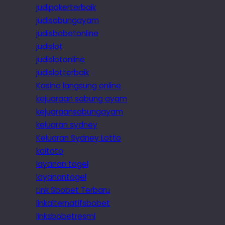
judipokerterbaik
judisabungayam
judisbobetonline
judislot
judislotonline
judislotterbaik
Kasino langsung online
kejuaraan sabung ayam
kejuaraansabungayam
keluaran sydney
Keluaran Sydney Lotto
koitoto
layanan togel
layanantogel
Link Sbobet Terbaru
linkalternatifsbobet
linksbobetresmi