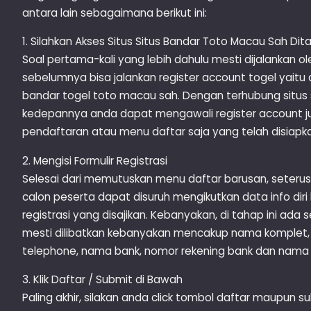
antara lain sebagaimana berikut ini:
1. Silahkan Akses Situs Situs Bandar Toto Macau Sah Di
Soal pertama-kali yang lebih dahulu mesti dijalankan ol
sebelumnya bisa jalankan register account togel yaitu
bandar togel toto macau sah. Dengan terhubung situs s
kedepannya anda dapat mengawali register account ju
pendaftaran atau menu daftar saja yang telah disiapk
2. Mengisi Formulir Registrasi
Selesai dari memutuskan menu daftar barusan, seteru
calon peserta dapat disuruh mengikutkan data info diri 
registrasi yang disajikan. Kebanyakan, di tahap ini ada 
mesti dilibatkan kebanyakan mencakup nama komplet, 
telephone, nama bank, nomor rekening bank dan nama 
3. Klik Daftar / Submit di Bawah
Paling akhir, silakan anda click tombol daftar maupun 