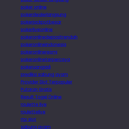
poker online
pokerdealerlangsung
pokerjackpotbesar
pokerliveonline
pokeronlinedepositrendah
pokeronlineindonesia
pokeronlineresmi
pokeronlineterpercaya
pokeruangasli
prediksi sabung ayam
Provider Slot Terpopuler
Putaran Gratis
Result Togel Online
roulette live
roulettelive
rtp slot
sabung ayam