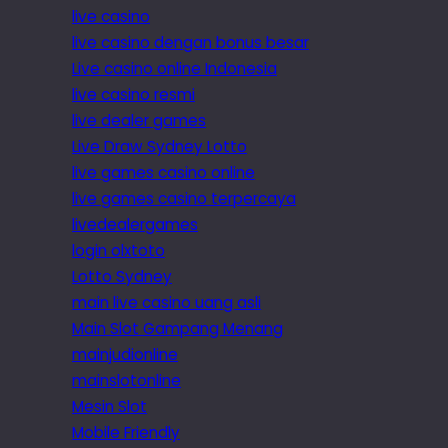
live casino
live casino dengan bonus besar
Live casino online Indonesia
live casino resmi
live dealer games
Live Draw Sydney Lotto
live games casino online
live games casino terpercaya
livedealergames
login olxtoto
Lotto Sydney
main live casino uang asli
Main Slot Gampang Menang
mainjudionline
mainslotonline
Mesin Slot
Mobile Friendly