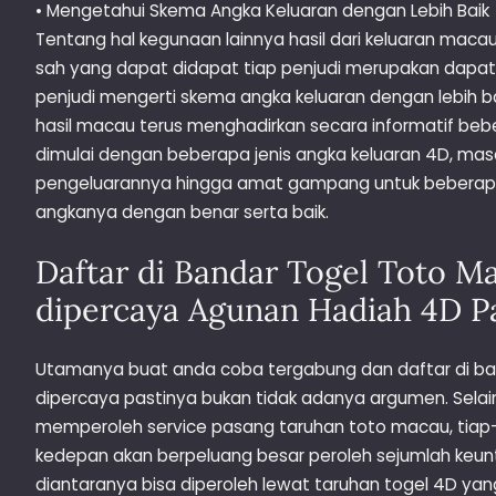
• Mengetahui Skema Angka Keluaran dengan Lebih Baik
Tentang hal kegunaan lainnya hasil dari keluaran mac
sah yang dapat didapat tiap penjudi merupakan dapat
penjudi mengerti skema angka keluaran dengan lebih b
hasil macau terus menghadirkan secara informatif beb
dimulai dengan beberapa jenis angka keluaran 4D, ma
pengeluarannya hingga amat gampang untuk bebera
angkanya dengan benar serta baik.
Daftar di Bandar Togel Toto M
dipercaya Agunan Hadiah 4D Pa
Utamanya buat anda coba tergabung dan daftar di ba
dipercaya pastinya bukan tidak adanya argumen. Sela
memperoleh service pasang taruhan toto macau, tiap-t
kedepan akan berpeluang besar peroleh sejumlah keunt
diantaranya bisa diperoleh lewat taruhan togel 4D yan