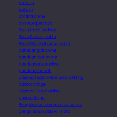
olx toto
olxtoto
omaha online
onlineterpercaya
Paito Lotto Sydney
Paito Sydney Lotto
Paito Warna Sydney Lotto
panduan judi online
panduan slot online
panduanpokeronline
panduansbobet
pasang togel online cara betting
pasaran togel
Pasaran Togel Online
pasarantogel
Pengalaman bermain live casino
pengalaman casino nyata