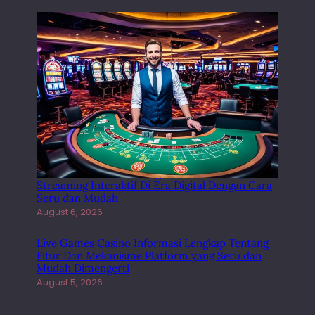
Live Games Casino Mengenal Perkembangan
Streaming Interaktif Di Era Digital Dengan Cara
Seru dan Mudah
August 6, 2026
Live Games Casino Informasi Lengkap Tentang
Fitur Dan Mekanisme Platform yang Seru dan
Mudah Dimengerti
August 5, 2026