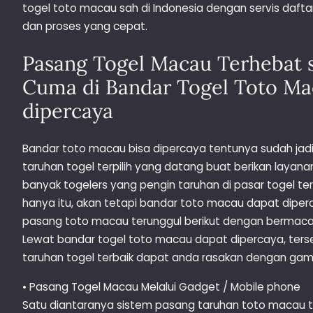
togel toto macau sah di Indonesia dengan servis daft
dan proses yang cepat.
Pasang Togel Macau Terhebat 
Cuma di Bandar Togel Toto Ma
dipercaya
Bandar toto macau bisa dipercaya tentunya sudah ja
taruhan togel terpilih yang datang buat berikan layan
banyak togelers yang pengin taruhan di pasar togel terb
hanya itu, akan tetapi bandar toto macau dapat dipe
pasang toto macau terunggul berikut dengan bermac
Lewat bandar togel toto macau dapat dipercaya, ters
taruhan togel terbaik dapat anda rasakan dengan gam
• Pasang Togel Macau Melalui Gadget / Mobile phone
Satu diantaranya sistem pasang taruhan toto macau 