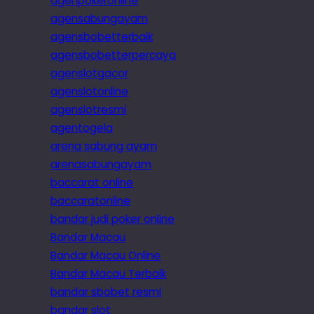
agenpokeronline
agensabungayam
agensbobetterbaik
agensbobetterpercaya
agenslotgacor
agenslotonline
agenslotresmi
agentogela
arena sabung ayam
arenasabungayam
baccarat online
baccaratonline
bandar judi poker online
Bandar Macau
Bandar Macau Online
Bandar Macau Terbaik
bandar sbobet resmi
bandar slot