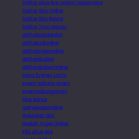
Daftar situs live casino terpercaya
Daftar Slot Online
Daftar Slot Resmi
Daftar Toto Macau
daftarbandarslot
daftarjudionline
daftarpokeronline
daftarsbobet
daftarsbobetonline
Data Sydney Lotto
event sabung ayam
eventsabungayam
Fitur Bonus
gamepokeronline
Gulungan Slot
Hadiah Togel Online
info situs slot