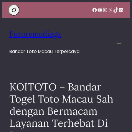
Search
Facebook
YouTube
Instagram
X
TikTok
Linke
Futuremediaga
Bandar Toto Macau Terpercaya
KOITOTO – Bandar
Togel Toto Macau Sah
dengan Bermacam
Layanan Terhebat Di