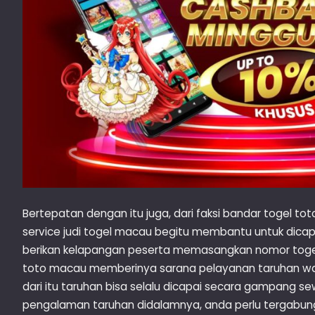
Bertepatan dengan itu juga, dari faksi bandar togel to
service judi togel macau begitu membantu untuk dicap
berikan kelapangan peserta memasangkan nomor togel 
toto macau memberinya sarana pelayanan taruhan wa
dari itu taruhan bisa selalu dicapai secara gampang s
pengalaman taruhan didalamnya, anda perlu tergabung s