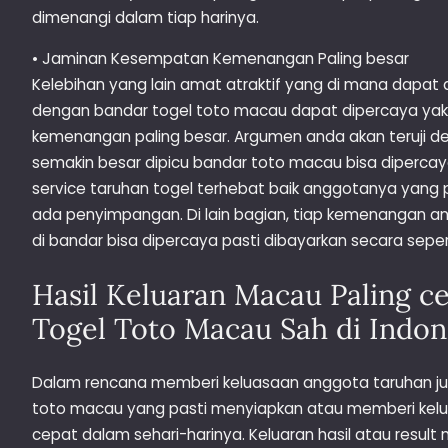
dimenangi dalam tiap harinya.
• Jaminan Kesempatan Kemenangan Paling besar
Kelebihan yang lain amat atraktif yang di mana dapat
dengan bandar togel toto macau dapat dipercaya ya
kemenangan paling besar. Argumen anda akan teruji
semakin besar dipicu bandar toto macau bisa diperca
service taruhan togel terhebat baik anggotanya yang p
ada penyimpangan. Di lain bagian, tiap kemenangan 
di bandar bisa dipercaya pasti dibayarkan secara seper
Hasil Keluaran Macau Paling c
Togel Toto Macau Sah di Indon
Dalam rencana memberi keluasaan anggota taruhan jud
toto macau yang pasti menyiapkan atau memberi kelua
cepat dalam sehari-harinya. Keluaran hasil atau result 